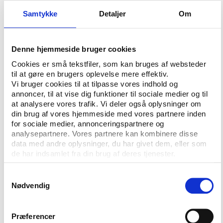
praktikere og kommunefolk, som vil være med til at
Samtykke
Detaljer
Om
debattere den særlige danske lege- og
bevægelseskultur.
Her vil blandt andre Bjarne Ibsen, professor på SDU,
Denne hjemmeside bruger cookies
fortælle om, hvorfor man arbejder med leg i
Cookies er små tekstfiler, som kan bruges af websteder
kommunerne, og Esben Danielsen, direktør i Lokale
til at gøre en brugers oplevelse mere effektiv.
og Anlægsfonden, vil tale om, hvordan legen kan
Vi bruger cookies til at tilpasse vores indhold og
annoncer, til at vise dig funktioner til sociale medier og til
være en vej til at få flere med i et aktivt fællesskab.
at analysere vores trafik. Vi deler også oplysninger om
På to panelsamtaler vil repræsentanter fra flere
din brug af vores hjemmeside med vores partnere inden
kommuner diskutere leg, fællesskaber, byudvikling
for sociale medier, annonceringspartnere og
og ungdomskultur i kommunerne, mens
analysepartnere. Vores partnere kan kombinere disse
konferencedeltagerne får mulighed for at gå i
data med andre oplysninger, du har givet dem, eller som
de har indsamlet fra din brug af deres tjenester.
dybden med legekultur for bestemte målgrupper på
en række workshops.
Samtykkevalg
Nødvendig
Som afslutning uddeles Jørgen Mølles legepris, som
gives til en formidler, forsker eller legemenneske som
på særlig nyskabende måde arbejder med og
Præferencer