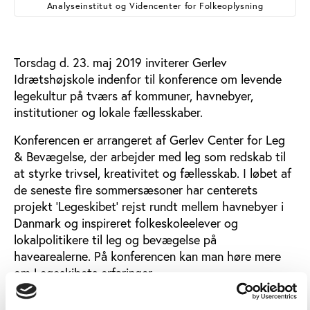
Analyseinstitut og Videncenter for Folkeoplysning
Torsdag d. 23. maj 2019 inviterer Gerlev
Idrætshøjskole indenfor til konference om levende
legekultur på tværs af kommuner, havnebyer,
institutioner og lokale fællesskaber.
Konferencen er arrangeret af Gerlev Center for Leg
& Bevægelse, der arbejder med leg som redskab til
at styrke trivsel, kreativitet og fællesskab. I løbet af
de seneste fire sommersæsoner har centerets
projekt ’Legeskibet’ rejst rundt mellem havnebyer i
Danmark og inspireret folkeskoleelever og
lokalpolitikere til leg og bevægelse på
havearealerne. På konferencen kan man høre mere
om Legeskibets erfaringer.
På dagen kan man også møde en række forskere,