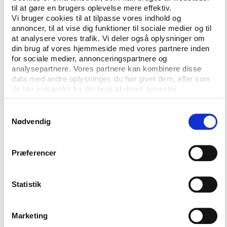
til at gøre en brugers oplevelse mere effektiv.
Rapporten anbefaler på den baggrund to
Vi bruger cookies til at tilpasse vores indhold og
indsatsområder for at fremme fysisk aktivitet
annoncer, til at vise dig funktioner til sociale medier og til
at analysere vores trafik. Vi deler også oplysninger om
globalt:
din brug af vores hjemmeside med vores partnere inden
for sociale medier, annonceringspartnere og
Der skal skabes flere positive oplevelser for
analysepartnere. Vores partnere kan kombinere disse
børn gennem bl.a. skoleidrætten og tilbud
data med andre oplysninger, du har givet dem, eller som
tilpasset de yngste inden for idræt og fysisk
de har indsamlet fra din brug af deres tjenester.
aktivitet.
Samtykkevalg
De fysiske omgivelser skal opmuntre til fysisk
Nødvendig
aktivitet i hverdagen – bl.a. gennem målrettet
byplanlægning, transportpolitik og
Præferencer
virksomheders indretning af arbejdspladsen og
dens aktivitetstilbud til de ansatte.
Statistik
Foreningslivets rolle i udbredelsen af fysisk aktivitet
kun nævnes perifært i rapporten, der er skrevet af
Marketing
Nike, The International Council of Sport Science and