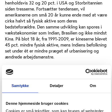
henholdsvis 32 og 20 pct. i USA og Storbritannien
siden tresserne. Fortsætter tendensen, vil
amerikanerne om små 20 år kunne ende med at være
cirka halvt så fysisk aktive som deres
bedsteforældre. Den samme udvikling kan spores i
vækstøkonomier som Indian, Brasilien og ikke mindst
Kina. På blot 18 år, fra 1991-2009, er kineserne blevet
45 pct. mindre fysisk aktive, mens Indiens befolkning
set under ét er mindre præget af urbanisering og
ændrede arbejdsmønstre.
To indsatsområder
Udviklingen er ifølge rapporten så dramatisk, at det
udfordrer folkesundheden og skaber risiko for flere
Samtykke
Detaljer
Om
sociale problemer og en række velkendte
livsstilsygdomme som diabetes og fedme. Alt
sammen med store menneskelige og økonomiske
Denne hjemmeside bruger cookies
omkostninger til følge.
Cookies er små tekstfiler, som kan bruges af websteder