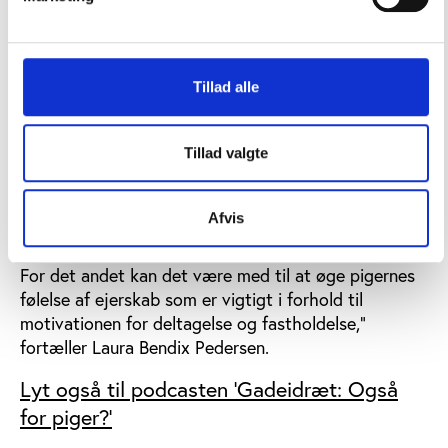
mere kreativ og improviserende brug, hvor det også
er helt okay bare at hænge ud,” siger Laura Bendix
Pedersen.
Tillad alle
Inspirationskataloget rummer også en klar
opfordring til at inddrage pigerne selv i arbejdet med
at udvikle og indrette fysiske rammer. De skal være
Tillad valgte
medskabere af faciliteter og aktiviteter:
”Det vil for det første øge chancerne for, at
Afvis
idrætsfaciliteten også afspejler pigers ønsker og
behov, så den opleves som relevant og meningsfuld.
For det andet kan det være med til at øge pigernes
følelse af ejerskab som er vigtigt i forhold til
motivationen for deltagelse og fastholdelse,”
fortæller Laura Bendix Pedersen.
Lyt også til podcasten 'Gadeidræt: Også
for piger?'