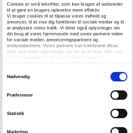
samværsarena
Cookies er små tekstfiler, som kan bruges af websteder
Inspirationskataloget peger på, at for mange piger er
til at gøre en brugers oplevelse mere effektiv.
Vi bruger cookies til at tilpasse vores indhold og
idrætsfaciliteter en samværsarena snarere end en
annoncer, til at vise dig funktioner til sociale medier og til
sportsarena, og det er en udfordring i forhold til
at analysere vores trafik. Vi deler også oplysninger om
mange offentlige idrætsfaciliteter, der er indrettet til
din brug af vores hjemmeside med vores partnere inden
helt bestemte sportsgrene.
for sociale medier, annonceringspartnere og
analysepartnere. Vores partnere kan kombinere disse
For en ikke-fodboldspillende pige vil en fodboldbane
data med andre oplysninger, du har givet dem, eller som
for eksempel ikke være attraktiv, og mange piger
de har indsamlet fra din brug af deres tjenester.
foretrækker flertydige rum med flydende overgange,
Samtykkevalg
hvor de kan være sammen socialt og skiftevis være
Nødvendig
tilskuere og deltagere.
”Vi kan se, at de mere komplekse rum appellerer
Præferencer
bredere. Det er rum, som kan have flere betydninger,
og hvor strukturer og funktioner blander sig og
overlapper hinanden. For eksempel i kraft af
Statistik
forskellige zoner, hvor nogle er lavet til bestemte
aktiviteter som basket, mens andre lægger op til en
Marketing