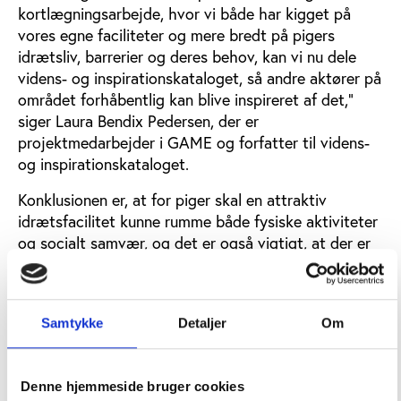
kortlægningsarbejde, hvor vi både har kigget på
vores egne faciliteter og mere bredt på pigers
idrætsliv, barrerier og deres behov, kan vi nu dele
videns- og inspirationskataloget, så andre aktører på
området forhåbentlig kan blive inspireret af det,”
siger Laura Bendix Pedersen, der er
projektmedarbejder i GAME og forfatter til videns-
og inspirationskataloget.
Konklusionen er, at for piger skal en attraktiv
idrætsfacilitet kunne rumme både fysiske aktiviteter
og socialt samvær, og det er også vigtigt, at der er
personer, som kan hjælpe fællesskabet på vej i form
af værter, der kan byde velkommen og støtte op om
socialt samvær, og instruktører, som kan drive
Samtykke
Detaljer
Om
træninger og aktiviteter.
For mange piger er idrætsfaciliteter en
Denne hjemmeside bruger cookies