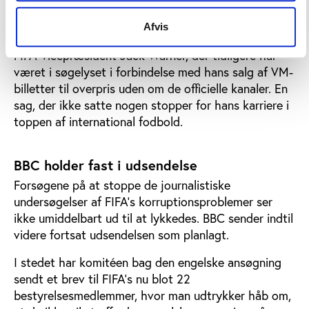
taget hånd om sagen – også selv om det aldrig er
kommet frem, hvem der modtog bestikkelsen i FIFA.
Afvis
Desuden vil udsendelsen angiveligt sætte fokus på
FIFA-vicepræsident Jack Warner, der tidligere har
været i søgelyset i forbindelse med hans salg af VM-
billetter til overpris uden om de officielle kanaler. En
sag, der ikke satte nogen stopper for hans karriere i
toppen af international fodbold.
BBC holder fast i udsendelse
Forsøgene på at stoppe de journalistiske
undersøgelser af FIFA’s korruptionsproblemer ser
ikke umiddelbart ud til at lykkedes. BBC sender indtil
videre fortsat udsendelsen som planlagt.
I stedet har komitéen bag den engelske ansøgning
sendt et brev til FIFA’s nu blot 22
bestyrelsesmedlemmer, hvor man udtrykker håb om,