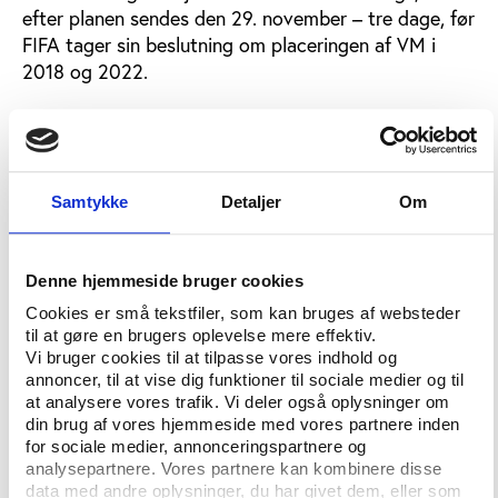
efter planen sendes den 29. november – tre dage, før
FIFA tager sin beslutning om placeringen af VM i
2018 og 2022.
'Upatriotisk'
Denne timing kalder den tidligere sportsminister
Richard Caborn nu for ’upatriotisk’. I samme spor
Samtykke
Detaljer
Om
ligger formanden for komitéen bag det engelske bud,
Andy Anson, der mener, at BBC skulle afholde sig fra
at sende udsendelsen umiddelbart før afstemningen i
Denne hjemmeside bruger cookies
FIFA.
Cookies er små tekstfiler, som kan bruges af websteder
til at gøre en brugers oplevelse mere effektiv.
”Det er ikke særligt patriotisk af BBC. De kunne have
Vi bruger cookies til at tilpasse vores indhold og
gjort det på et hvilket som helst tidspunkt i de
annoncer, til at vise dig funktioner til sociale medier og til
seneste to år eller kommende to år,” siger Andy
at analysere vores trafik. Vi deler også oplysninger om
din brug af vores hjemmeside med vores partnere inden
Anson, der i sidste uge mødtes med chefen for BBC,
for sociale medier, annonceringspartnere og
Mark Thompson, uden at der kom noget ud af
analysepartnere. Vores partnere kan kombinere disse
mødet. Men ifølge avisen The Telegraph møder
data med andre oplysninger, du har givet dem, eller som