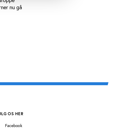
 droppe
rner nu gå
ØLG OS HER
Facebook