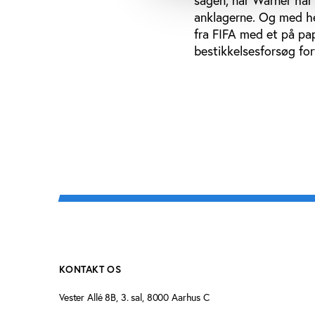
sagen, når Warner har 
anklagerne. Og med hen
fra FIFA med et på pa
bestikkelsesforsøg fo
KONTAKT OS
Vester Allé 8B, 3. sal, 8000 Aarhus C