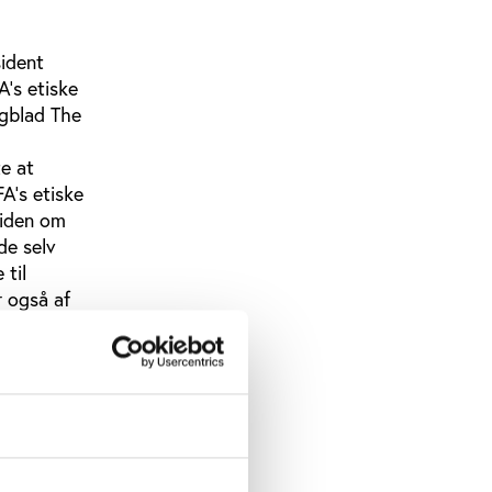
ident
A’s etiske
agblad The
e at
A’s etiske
viden om
de selv
til
r også af
 er
det også
, red.) er