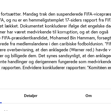
 fortsætter. Mandag trak den suspenderede FIFA-vicepræs
FA, og nu er en hemmeligstemplet 17-siders rapport fra FIF
vet lækket. Dokumentet konkluderer ifølge det engelske d
ner har været medvirkende til korruption, og at den også
re FIFA-præsidentkandidat, Mohamed Bin Hammam, forsøgt
rede fra medlemslandene i den caribiske fodboldunion. ”FIF
ære overbevisning, at den anklagede (Warner red.) havde 
er og billigede dem. Det synes sandsynligt, at den anklage
ante handlinger og derigennem fungerede som medvirkende 
 i rapporten. Endvidere konkluderer rapporten: ”Komitéen e
ektive pengegaver sandsynligvis kun kan forklares, hvis de
valg til præsidentposten den 1. juni 2011. Derfor fremstår 
t, at hr. Bin Hammams handlinger umiddelbart (’prima facie’
kelse eller i det mindste et forsøg på bestikkelse.”
Detaljer
Om