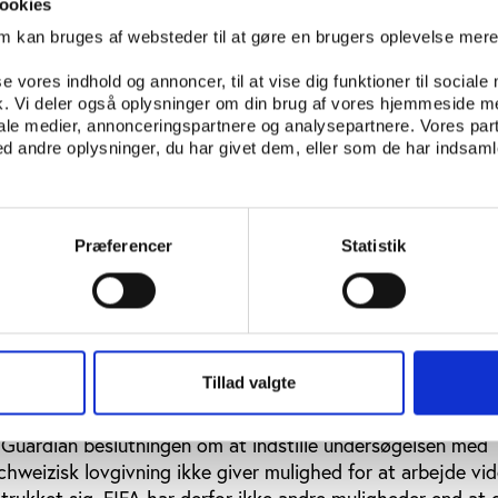
ookies
re forklaret, at årsagen til, at han ikke kunne deltage ved
om kan bruges af websteder til at gøre en brugers oplevelse mer
mellemamerikanske fodboldforbund, CONCACAF, i Miami, 
 møde med de caribiske delegerede, skyldtes problemer m
se vores indhold og annoncer, til at vise dig funktioner til sociale
fik. Vi deler også oplysninger om din brug af vores hjemmeside m
iale medier, annonceringspartnere og analysepartnere. Vores par
 som ’utroværdigt’. I stedet virker det mere sandsynligt, 
 andre oplysninger, du har givet dem, eller som de har indsamle
dling fra Bin Hammam i samarbejde med Warner om at arra
rsøget på bestikkelse fandt sted.
Præferencer
Statistik
kumentet
vde Jack Warner allerede i sidste uge lejlighed til at se FI
ens konklusioner kan have foranlediget ham til at trække s
ørte, at alle anklager om korruption samtidig faldt, og kri
Tillad valgte
oblemet i, at Warner nu går fri uden nogen form for videre
. Det norske medlem af FIFA’s etiske komité, Sondre Kåfjor
e Guardian beslutningen om at indstille undersøgelsen med
chweizisk lovgivning ikke giver mulighed for at arbejde vi