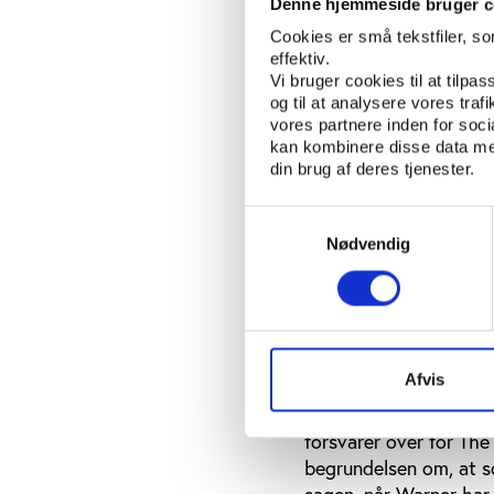
Denne hjemmeside bruger c
Bin Hammam har tidlige
Cookies er små tekstfiler, s
møde i det nord- og 
effektiv.
arrangere det særlige
Vi bruger cookies til at tilpas
skaffe visum.
og til at analysere vores tra
vores partnere inden for soc
Det betegner rapporten
kan kombinere disse data med
været en bevidst han
din brug af deres tjenester.
særlige møde, hvor fo
Samtykkevalg
Nødvendig
Warner kendte do
Ifølge The Guardian ha
rapporten, og rapport
Afskeden fra FIFA medf
Afvis
røster har peget på pr
undersøgelse af sagen
forsvarer over for Th
begrundelsen om, at s