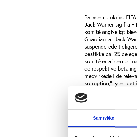
Balladen omkring FIFA
Jack Warner sig fra FI
komité angiveligt ble
Guardian, at Jack War
suspenderede tidlige
bestikke ca. 25 delege
komité er af den prim
de respektive betaling
medvirkede i de relev
korruption,” lyder det
den mening, at de resp
associeret med FIFA’s 
overvejende sandsynlig
at betragte som bestik
Samtykke
Tilfældigheder?