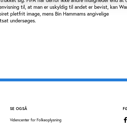
trukket sig. FIFA har derfor ikke andre muligheder end at
visning til, at man er uskyldig til andet er bevist, kan Wa
piret pletfrit image, mens Bin Hammams angivelige
rtsat undersøges.
SE OGSÅ
F
Videncenter for Folkeoplysning