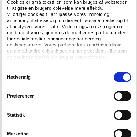
Cookies er små tekstfiler, som kan bruges af websteder
hente oplæggene fra workshoppen ’Idræt for
til at gøre en brugers oplevelse mere effektiv.
særlige målgrupper’, der fandt sted fredag den 1. juni
Vi bruger cookies til at tilpasse vores indhold og
annoncer, til at vise dig funktioner til sociale medier og til
i Vejen Idrætscenter med professor Bjarne
at analysere vores trafik. Vi deler også oplysninger om
Ibsen, Institut for Idræt og Biomekanik ved
din brug af vores hjemmeside med vores partnere inden
Syddansk Universitet, og centerleder Ejgil Jespersen,
for sociale medier, annonceringspartnere og
Center for Handicap og Bevægelsesfremme på
analysepartnere. Vores partnere kan kombinere disse
Syddansk Universitet, som tovholdere.
data med andre oplysninger, du har givet dem, eller som
de har indsamlet fra din brug af deres tjenester.
Hent oplæg fra
workshoppen ’Idræt for særlige
målgrupper’
Samtykkevalg
Nødvendig
Forening på forkant
Præferencer
Lørdag den 2. juni havde Idan i samarbejde med
Danmarks Idræts-Forbund indbudt
idrætsforeningerne til konferencen ’Forening på
Statistik
forkant’, der satte fokus på nogle af de
brændpunkter, foreningsidrætten står i.
Marketing