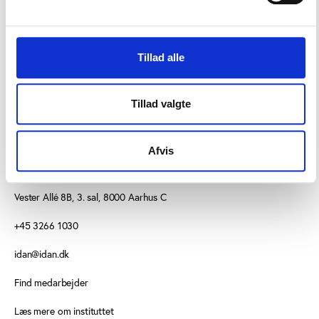
Hent præsentationer fra
konferencen ’Forening på
forkant’
Tillad alle
Tillad valgte
Afvis
KONTAKT OS
Vester Allé 8B, 3. sal, 8000 Aarhus C
+45 3266 1030
idan@idan.dk
Find medarbejder
Læs mere om instituttet