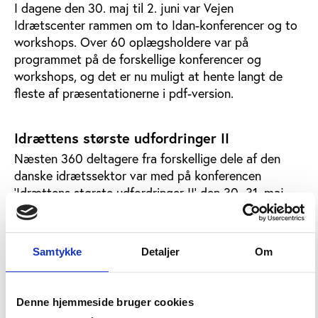
I dagene den 30. maj til 2. juni var Vejen
Idrætscenter rammen om to Idan-konferencer og to
workshops. Over 60 oplægsholdere var på
programmet på de forskellige konferencer og
workshops, og det er nu muligt at hente langt de
fleste af præsentationerne i pdf-version.
Idrættens største udfordringer II
Næsten 360 deltagere fra forskellige dele af den
danske idrætssektor var med på konferencen
’Idrættens største udfordringer II’ den 30.-31. maj,
hvor også over 50 oplægsholdere var på
programmet.
Samtykke
Detaljer
Om
Hent oplæg fra
konferencen ’Idrættens største
udfordringer II’
Sammen med præsentationerne fra ’Idrættens
Denne hjemmeside bruger cookies
største udfordringer II’ er det desuden muligt at