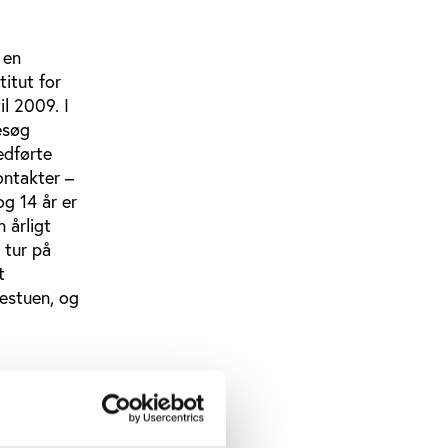
 en
titut for
il 2009. I
esøg
edførte
ontakter –
og 14 år er
 årligt
 tur på
t
destuen, og
pigste
fterfulgt