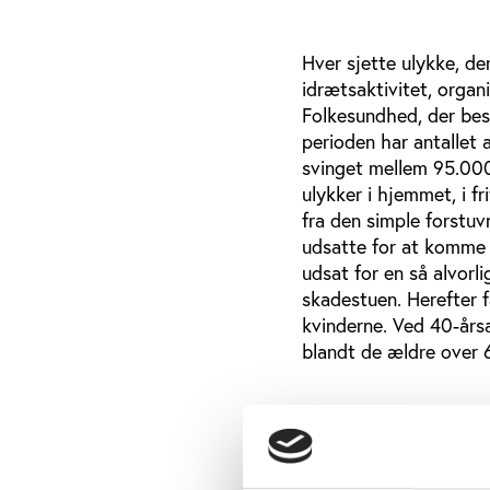
Hver sjette ulykke, de
idrætsaktivitet, organi
Folkesundhed, der besk
perioden har antallet
svinget mellem 95.00
ulykker i hjemmet, i f
fra den simple forstuv
udsatte for at komme g
udsat for en så alvorl
skadestuen. Herefter f
kvinderne. Ved 40-årsa
blandt de ældre over 6
Fodbold, håndbold 
Opgjort i antal skade
årsag til idrætsrelat