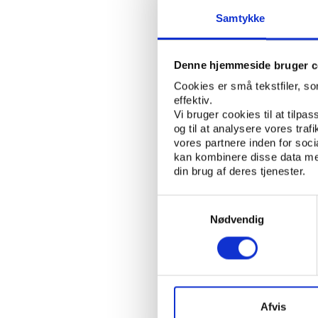
af håndbold med 12.0
Samtykke
Begge idrætsgrene er
modstanderen. Mellem 
Denne hjemmeside bruger c
cirka en tredjedel kom
Cookies er små tekstfiler, s
fødder og ankel. Fors
effektiv.
alvorlig er skadesprofi
Vi bruger cookies til at tilpas
akutte skader. 8 pct. a
og til at analysere vores tra
pct. resulterer i en hj
vores partnere inden for soc
medfører alvorlige sk
kan kombinere disse data med
din brug af deres tjenester.
efter fald, og hvert fj
hoved/kranieskader.
Samtykkevalg
Nødvendig
De farlige havetra
Rapporten har viet et s
haft stor betydning fo
Mens antallet af rulle
Afvis