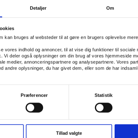
00-13.000 akutte skader.
Detaljer
Om
 meget udbredte, ligesom de indebærer direkte kontakt m
40 og 50 pct. af ulykkerne skyldes da også kontaktskade
ookies
mer galt af sted på grund af akut overbelastning, f.eks. ved
om kan bruges af websteder til at gøre en brugers oplevelse mer
tuvninger er den hyppigste skade i både fodbold og håndb
len i ridning, der ligger på tredjepladsen over idrætsgrene
se vores indhold og annoncer, til at vise dig funktioner til sociale
f alle de registrerede skader i ridning sker på hjerne eller k
fik. Vi deler også oplysninger om din brug af vores hjemmeside m
ernerystelse. Rapporten peger samtidig på, at fald fra hest
iale medier, annonceringspartnere og analysepartnere. Vores par
ader. Halvdelen af de behandlingskrævende skader i ridni
 andre oplysninger, du har givet dem, eller som de har indsamle
erde fald resulterer i knoglebrud, mens 14 pct. omfatter
Præferencer
Statistik
mpoliner
ærligt afsnit til rulleskøjter, skateboards og trampoliner, d
r at antallet af hjemme- og fritidsulykker hos børn i de sen
skøjteskader har været kraftigt faldende siden rulleskøjteb
Tillad valgte