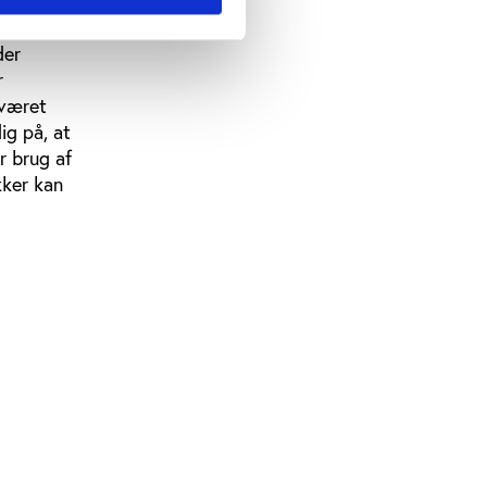
older. I
2.
der
r
 været
ig på, at
r brug af
kker kan