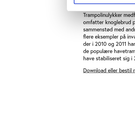
toppede i sidste halvd
2009 var der 7.600 ul
Trampolinulykker medfø
omfatter knoglebrud på
sammenstød med andre
flere eksempler på inv
der i 2010 og 2011 ha
de populære havetrampo
have stabiliseret sig i
Download eller bestil 