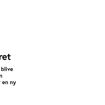
ret
blive
n
r en ny