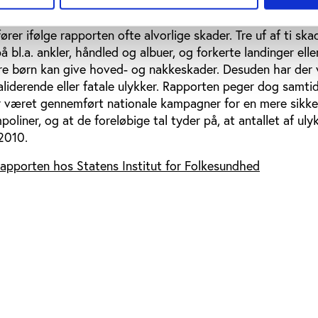
el af 1990’erne, er havetrampolinen i dag den store skadesv
ykker blandt børn i alderen 0-14 år mod under 1.000 i 200
rer ifølge rapporten ofte alvorlige skader. Tre uf af ti ska
 bl.a. ankler, håndled og albuer, og forkerte landinger elle
 børn kan give hoved- og nakkeskader. Desuden har der
aliderende eller fatale ulykker. Rapporten peger dog samtid
r været gennemført nationale kampagner for en mere sikke
liner, og at de foreløbige tal tyder på, at antallet af uly
 2010.
rapporten hos Statens Institut for Folkesundhed