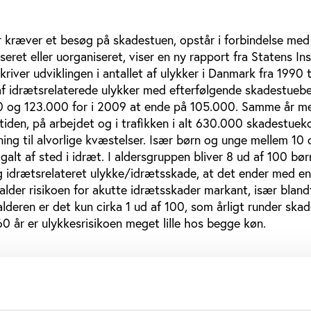
r kræver et besøg på skadestuen, opstår i forbindelse med
seret eller uorganiseret, viser en ny rapport fra Statens Ins
river udviklingen i antallet af ulykker i Danmark fra 1990 t
 af idrætsrelaterede ulykker med efterfølgende skadestueb
0 og 123.000 for i 2009 at ende på 105.000. Samme år m
ritiden, på arbejdet og i trafikken i alt 630.000 skadestuek
ning til alvorlige kvæstelser. Især børn og unge mellem 10 
alt af sted i idræt. I aldersgruppen bliver 8 ud af 100 børn
ig idrætsrelateret ulykke/idrætsskade, at det ender med en
alder risikoen for akutte idrætsskader markant, især bland
lderen er det kun cirka 1 ud af 100, som årligt runder ska
0 år er ulykkesrisikoen meget lille hos begge køn.
og ridning topper listen
stuehenvendelser er uheld under fodboldspil langt den hyp
erede ulykker med cirka 40.000 skadestuekontakter i 2009 e