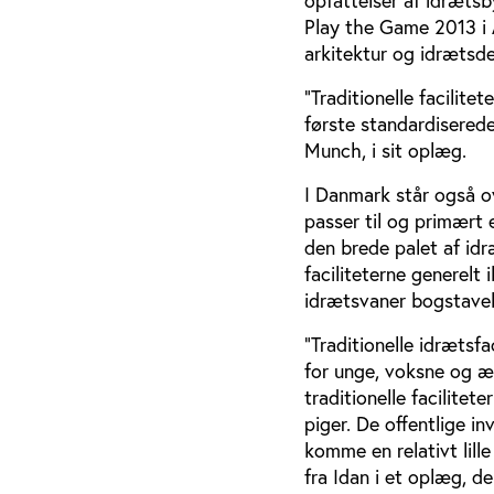
opfattelser af idrætsb
Play the Game 2013 i 
arkitektur og idrætsde
”Traditionelle facilite
første standardiserede
Munch, i sit oplæg.
I Danmark står også o
passer til og primært
den brede palet af idr
faciliteterne generelt
idrætsvaner bogstavel
”Traditionelle idrætsfa
for unge, voksne og æ
traditionelle facilite
piger. De offentlige inv
komme en relativt lill
fra Idan i et oplæg, d