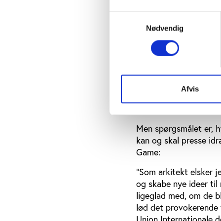
Også her bød Play the
Samtykkevalg
Nødvendig
aktiviteten er omdrej
nye idrætsbyggerier, k
udformer byggerierne
Æstetikerne udfordrer 
idrætsfaciliteter kan
Afvis
traditionerne er Vandk
rektangulære svømmeba
Men spørgsmålet er, hv
kan og skal presse id
Game:
”Som arkitekt elsker j
og skabe nye ideer til
ligeglad med, om de bl
lød det provokerende f
Union Internationale d