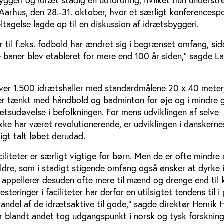
yggeri og idræt stadig en udfordring, hvilket hun underst
Aarhus, den 28.-31. oktober, hvor et særligt konferencesp
ltagelse lagde op til en diskussion af idrætsbyggeri.
ter til f.eks. fodbold har ændret sig i begrænset omfang, si
 baner blev etableret for mere end 100 år siden,” sagde L
ver 1.500 idrætshaller med standardmålene 20 x 40 meter
 er tænkt med håndbold og badminton for øje og i mindre g
ætsudøvelse i befolkningen. For mens udviklingen af selve
 ikke har været revolutionerende, er udviklingen i danskerne
igt talt løbet derudad.
ciliteter er særligt vigtige for børn. Men de er ofte mindre 
ldre, som i stadigt stigende omfang også ønsker at dyrke 
ter appellerer desuden ofte mere til mænd og drenge end til
esteringer i faciliteter har derfor en utilsigtet tendens til i
e andel af de idrætsaktive til gode,” sagde direktør Henrik 
er blandt andet tog udgangspunkt i norsk og tysk forsknin