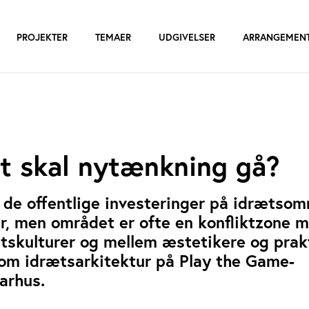
PROJEKTER
TEMAER
UDGIVELSER
ARRANGEMEN
gt skal nytænkning gå?
 de offentlige investeringer på idrætsom
eter, men området er ofte en konfliktzone 
ætskulturer og mellem æstetikere og prak
 om idrætsarkitektur på Play the Game-
arhus.