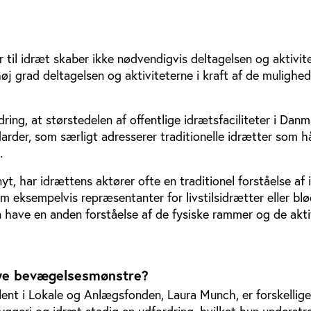
r til idræt skaber ikke nødvendigvis deltagelsen og aktivite
høj grad deltagelsen og aktiviteterne i kraft af de mulighed
dring, at størstedelen af offentlige idrætsfaciliteter i Dan
arder, som særligt adresserer traditionelle idrætter som h
n.
t, har idrættens aktører ofte en traditionel forståelse af 
 eksempelvis repræsentanter for livstilsidrætter eller bl
have en anden forståelse af de fysiske rammer og de aktiv
 nye bevægelsesmønstre?
lent i Lokale og Anlægsfonden, Laura Munch, er forskellige