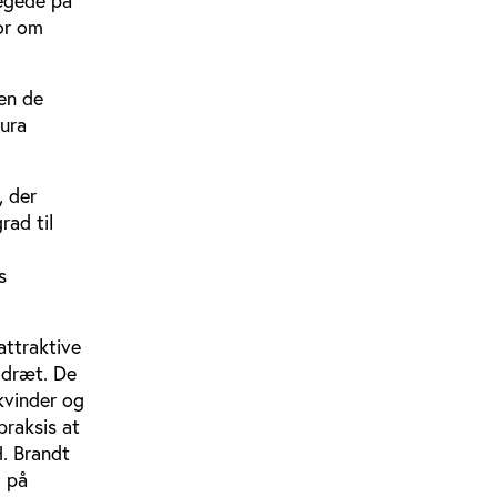
regede på
or om
den de
aura
, der
rad til
s
attraktive
idræt. De
 kvinder og
 praksis at
H. Brandt
g på