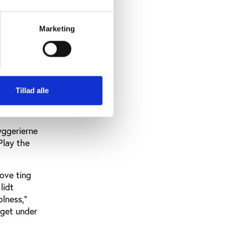
or
Marketing
ngsætte
er, som
dan
d
Tillad alle
t
yggerierne
Play the
jove ting
lidt
olness,”
lget under