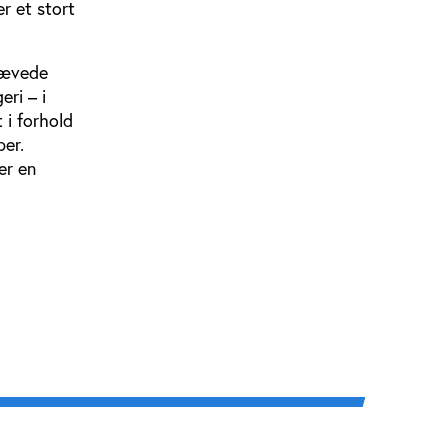
r et stort
hævede
ri – i
 i forhold
per.
er en