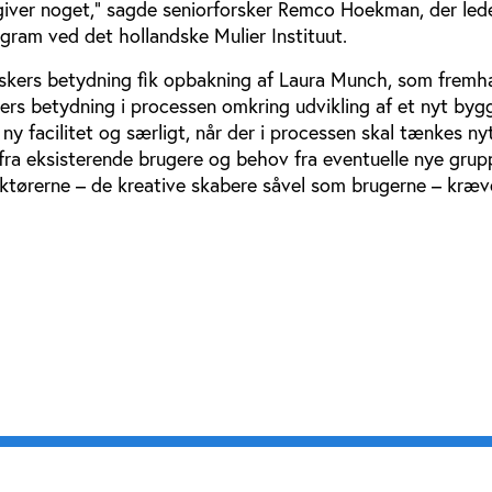
giver noget,” sagde seniorforsker Remco Hoekman, der lede
ogram ved det hollandske Mulier Instituut.
kers betydning fik opbakning af Laura Munch, som frem
rs betydning i processen omkring udvikling af et nyt bygge
 ny facilitet og særligt, når der i processen skal tænkes nyt
fra eksisterende brugere og behov fra eventuelle nye grup
tørerne – de kreative skabere såvel som brugerne – kræv