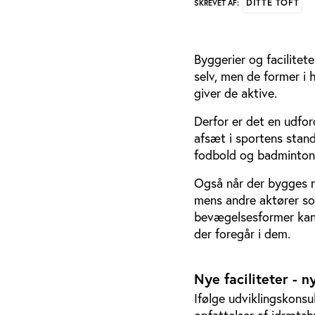
DITTE TOFT
SKREVET AF:
Byggerier og facilitete
selv, men de former i 
giver de aktive.
Derfor er det en udfor
afsæt i sportens stand
fodbold og badminto
Også når der bygges ny
mens andre aktører som
bevægelsesformer kan 
der foregår i dem.
Nye faciliteter -
Ifølge udviklingskonsu