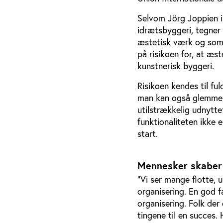
Selvom Jörg Joppien ik
idrætsbyggeri, tegner
æstetisk værk og som 
på risikoen for, at æs
kunstnerisk byggeri.
Risikoen kendes til ful
man kan også glemme p
utilstrækkelig udnyttet
funktionaliteten ikke 
start.
Mennesker skaber 
”Vi ser mange flotte, u
organisering. En god f
organisering. Folk der
tingene til en succes. 