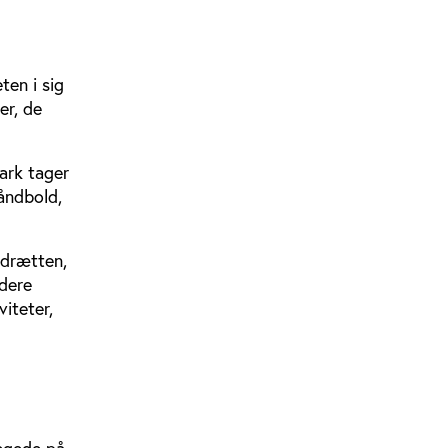
ten i sig
er, de
mark tager
åndbold,
idrætten,
ødere
iteter,