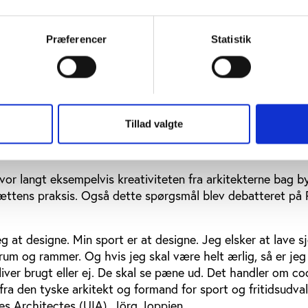
 Game 2013 på kontraster mellem forskellige verdener. Hv
Præferencer
Statistik
ningspunktet for idrætsaktører og motivationen for at iga
an virkeligheden være anderledes for de kreative arkitekt
.
ofte praktikerne i idrættens verden i forståelsen af, hvor
 se ud og fungere. Blandt de kendte eksempler på opgør me
Tillad valgte
ulturhuset i DGI-byen i København, som sagde farvel til de
ssin og erstattede det med et ovalt bassin.
or langt eksempelvis kreativiteten fra arkitekterne bag b
rættens praksis. Også dette spørgsmål blev debatteret på 
eg at designe. Min sport er at designe. Jeg elsker at lave s
 rum og rammer. Og hvis jeg skal være helt ærlig, så er jeg 
iver brugt eller ej. De skal se pæne ud. Det handler om co
ra den tyske arkitekt og formand for sport og fritidsudva
es Architectes (UIA), Jörg Joppien.