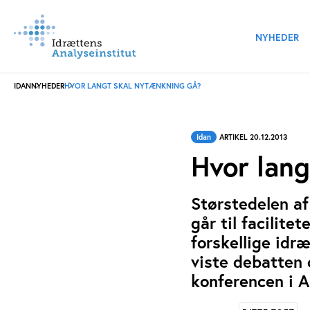
NYHEDER
IDAN
NYHEDER
HVOR LANGT SKAL NYTÆNKNING GÅ?
Idan
ARTIKEL 20.12.2013
Hvor lan
Størstedelen af
går til facilit
forskellige idr
viste debatten
konferencen i A