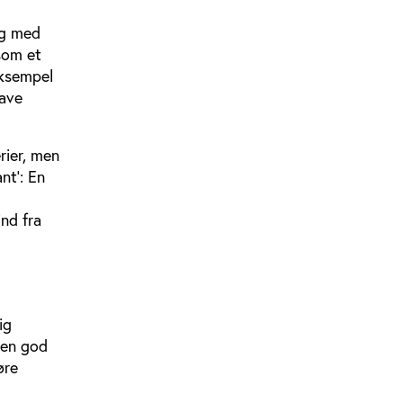
ig med
som et
eksempel
lave
rier, men
nt’: En
ind fra
ig
r en god
øre