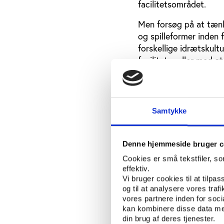
facilitetsområdet.
Men forsøg på at tænk
og spilleformer inden 
forskellige idrætskult
faciliteter eller med 
forsøget på at skabe r
forhold til i nogle tilf
”Det, vi gør med tradi
Samtykke
aktive uden at skade 
underudnyttede facilit
mere på, som kan gøre 
Denne hjemmeside bruger c
organiseret eller selv
Cookies er små tekstfiler, s
effektiv.
Vi bruger cookies til at tilpas
Æstetik og praktik
og til at analysere vores tra
Konflikten mellem fors
vores partnere inden for soc
kan kombinere disse data med
den eneste konflikt p
din brug af deres tjenester.
om at få praktikere og