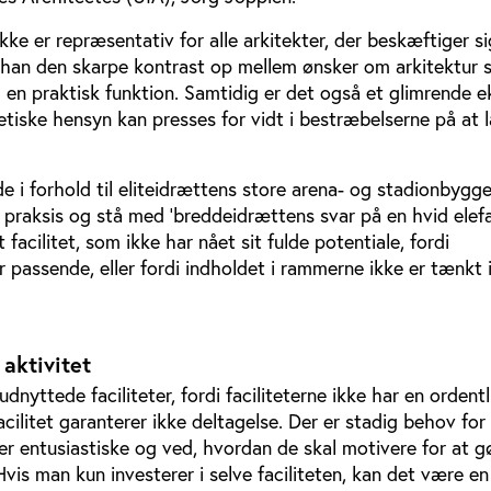
ke er repræsentativ for alle arkitekter, der beskæftiger s
 han den skarpe kontrast op mellem ønsker om arkitektur 
en praktisk funktion. Samtidig er det også et glimrende 
tetiske hensyn kan presses for vidt i bestræbelserne på at 
de i forhold til eliteidrættens store arena- og stadionbygge
raksis og stå med ’breddeidrættens svar på en hvid elefa
 facilitet, som ikke har nået sit fulde potentiale, fordi
er passende, eller fordi indholdet i rammerne ikke er tænkt 
aktivitet
udnyttede faciliteter, fordi faciliteterne ikke har en ordentl
acilitet garanterer ikke deltagelse. Der er stadig behov fo
 er entusiastiske og ved, hvordan de skal motivere for at g
Hvis man kun investerer i selve faciliteten, kan det være en