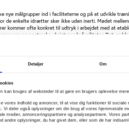
e nye målgrupper ind i faciliteterne og på at udvikle træn
for de enkelte idrætter sker ikke uden inerti. Mødet mellem
urer kommer ofte konkret til udtryk i arbejdet med at etab
at renovere og gentænke eksisterende faciliteter. Det gælder
um til både eksisterende og nye brugergrupper, og ikke mi
ælde at give folk det, de ikke vidste, de ville have.
tionelle faciliteter, er at gøre dem brugbare for en bredere
Detaljer
Om
foreningsmedlemmerne. Når man taler om den ’skjulte skat’ 
eter, er det et område, hvor vi kan gøre noget. Vi kan lægg
faciliteten attraktiv for en bredere brugergruppe. Det væ
ookies
organiseret basis,” sagde Laura Munch.
om kan bruges af websteder til at gøre en brugers oplevelse mer
se vores indhold og annoncer, til at vise dig funktioner til sociale
fik. Vi deler også oplysninger om din brug af vores hjemmeside m
kellige bevægelses- og idrætskulturer i idrætsbyggerier er
iale medier, annonceringspartnere og analysepartnere. Vores par
 andre oplysninger, du har givet dem, eller som de har indsamle
å facilitetsområdet. For nytænkende idrætsbyggeri handler
 æstetikere til at mødes om et fælles projekt.