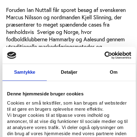
Foruden Ian Nuttall får sporet besøg af svenskeren
Marcus Nilsson og nordmanden Kjell Slinning, der
præsenterer to meget spændende cases fra
henholdsvis Sverige og Norge, hvor
fodboldklubberne Hammarby og Aalesund gennem
utraditionelle markedsføringsmetoder og
sponsorkoncepter formår at fylde deres
stadionanlæg og skabe tæt kontakt til fans og
lokalområder, selv om niveauet på banen ikke altid er
Samtykke
Detaljer
Om
af ypperste kvalitet. Trods et par sæsoner i den
næstbedste svenske fodboldrække har Hammarby
Fotboll fuldstændig givet lokalrivalerne AIK og
Denne hjemmeside bruger cookies
Djurgården og faktisk også det svenske landshold
Cookies er små tekstfiler, som kan bruges af websteder
baghjul i kampen om tilskuernes gunst i Stockholm-
til at gøre en brugers oplevelse mere effektiv.
området, mens Aalesunds FK måske er den klub i
Vi bruger cookies til at tilpasse vores indhold og
Norden, som er bedst til at invitere sit lokalområde
annoncer, til at vise dig funktioner til sociale medier og til
indenfor i den lokale ligaklub og aktivere byens
at analysere vores trafik. Vi deler også oplysninger om
din brug af vores hjemmeside med vores partnere inden
stadion.