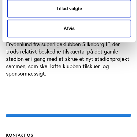
sportmarketingagentur UFA Sports, der ligeledes
Tillad valgte
holder oplæg på konferencen med konkrete
eksempler på, hvordan kommuner kan få mere ud af
relationen til den lokale klub. Endelig får
Afvis
stadionsporet besøg af kommunikationschef Niels
Frydenlund fra superligaklubben Silkeborg IF, der
trods relativt beskedne tilskuertal på det gamle
stadion er i gang med at skrue et nyt stadionprojekt
sammen, som skal løfte klubben tilskuer- og
sponsormæssigt.
KONTAKT OS