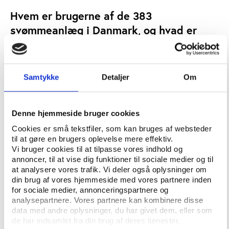
Hvem er brugerne af de 383
svømmeanlæg i Danmark, og hvad er
deres holdninger til de svømmetilbud,
der findes i dag? Det er blot nogle af de
spørgsmål, som Idrættens
Samtykke
Detaljer
Om
Analyseinstitut søger svar på i en ny
undersøgelse, der er bestilt af Lokale og
Anlægsfonden, Dansk Svømmeunion og
Denne hjemmeside bruger cookies
Dansk Svømmebadsteknisk Forening.
Cookies er små tekstfiler, som kan bruges af websteder
til at gøre en brugers oplevelse mere effektiv.
Vi bruger cookies til at tilpasse vores indhold og
SKREVET AF:
annoncer, til at vise dig funktioner til sociale medier og til
CECILIE HEDEGAARD BAK
| Seniorkonsulent, kommunikation,
at analysere vores trafik. Vi deler også oplysninger om
Idan & Vifo
din brug af vores hjemmeside med vores partnere inden
for sociale medier, annonceringspartnere og
analysepartnere. Vores partnere kan kombinere disse
MOTION
IDRÆT, SPORT OG MOTION
NØGLEORD:
data med andre oplysninger, du har givet dem, eller som
de har indsamlet fra din brug af deres tjenester.