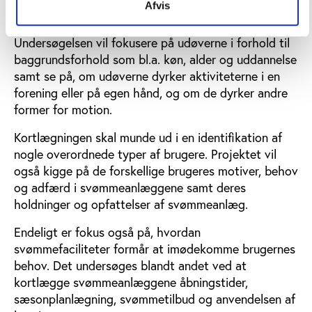
Afvis
mange danskere der dyrker vandaktiviteter og
svømning, og hvordan udviklingen ser ud.
Undersøgelsen vil fokusere på udøverne i forhold til
baggrundsforhold som bl.a. køn, alder og uddannelse
samt se på, om udøverne dyrker aktiviteterne i en
forening eller på egen hånd, og om de dyrker andre
former for motion.
Kortlægningen skal munde ud i en identifikation af
nogle overordnede typer af brugere. Projektet vil
også kigge på de forskellige brugeres motiver, behov
og adfærd i svømmeanlæggene samt deres
holdninger og opfattelser af svømmeanlæg.
Endeligt er fokus også på, hvordan
svømmefaciliteter formår at imødekomme brugernes
behov. Det undersøges blandt andet ved at
kortlægge svømmeanlæggene åbningstider,
sæsonplanlægning, svømmetilbud og anvendelsen af