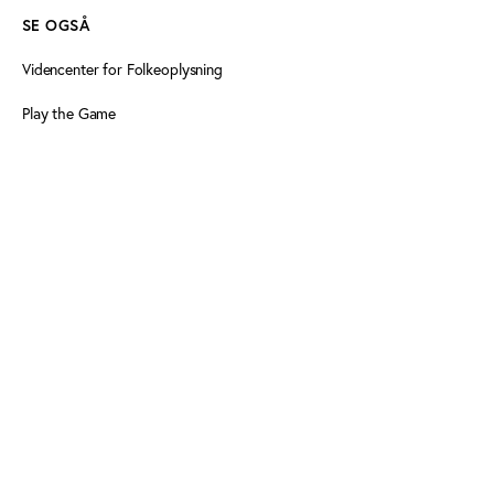
SE OGSÅ
Videncenter for Folkeoplysning
Play the Game
Persondatapolitik
Cookiedeklaration
Tilgængelighedserklæring
FØLG OS HER
Facebook
Linkedin
Linkedin
Tilmeld nyhedsbrev
Tilmeld nyhedsbrev