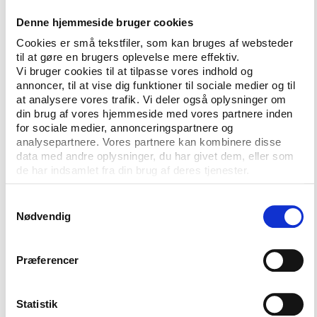
Denne hjemmeside bruger cookies
Der vil komme helt ny viden på bordet om den
ekspanderende sektor og dens potentiale som
Cookies er små tekstfiler, som kan bruges af websteder
til at gøre en brugers oplevelse mere effektiv.
samarbejdspartner, og resultaterne vil blive
Vi bruger cookies til at tilpasse vores indhold og
kommenteret i selvstændige oplæg ved blandt andre
annoncer, til at vise dig funktioner til sociale medier og til
Fitness.dk’s administrerende direktør Rasmus
at analysere vores trafik. Vi deler også oplysninger om
Ingerslev og foreningsidrættens topleder, Søren
din brug af vores hjemmeside med vores partnere inden
Møller, fra DGI.
for sociale medier, annonceringspartnere og
analysepartnere. Vores partnere kan kombinere disse
Netop DGI satser benhårdt på at geare
data med andre oplysninger, du har givet dem, eller som
de har indsamlet fra din brug af deres tjenester.
foreningslivet til fremtidens idrætsmønstre og
sundhedsmæssige udfordringer.
Samtykkevalg
Nødvendig
Lokale- og Anlægsfonden vil lægge op til debat om
fremtidens idrætsfaciliteter, ligesom Søren Bang fra
Idrættens Analyseinstitut vil give et overblik over de
Præferencer
meget forskellige lejevilkår, som håndboldligahold
møder på kommunale anlæg. Desuden vil en juridisk
ekspert diskutere de juridiske gråzoner og
Statistik