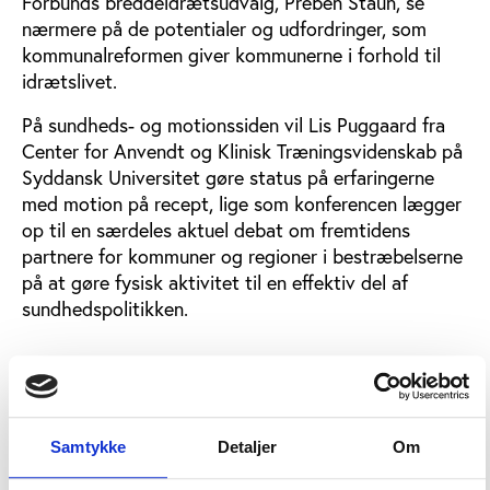
Forbunds breddeidrætsudvalg, Preben Staun, se
nærmere på de potentialer og udfordringer, som
kommunalreformen giver kommunerne i forhold til
idrætslivet.
På sundheds- og motionssiden vil Lis Puggaard fra
Center for Anvendt og Klinisk Træningsvidenskab på
Syddansk Universitet gøre status på erfaringerne
med motion på recept, lige som konferencen lægger
op til en særdeles aktuel debat om fremtidens
partnere for kommuner og regioner i bestræbelserne
på at gøre fysisk aktivitet til en effektiv del af
sundhedspolitikken.
Ny viden om fitness-sektoren
Kasper Lund Kirkegaard vil offentliggøre
resultaterne af Idans igangværende økonomiske og
Samtykke
Detaljer
Om
organisatoriske kortlægning af den kommercielle
danske fitness-sektor.