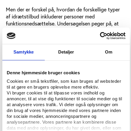
Men der er forskel på, hvordan de forskellige typer
af idrætstilbud inkluderer personer med
funktionsnedsættelse. Undersøgelsen peger på, at
idrætsaktivitet i motionscentre og på egen hånd er
mere tilgængelig end i idrætsforeninger, da
forskellen i deltagelse blandt personer med og uden
funktionsnedsættelse er mest udtalt, når det gælder
Samtykke
Detaljer
Om
foreningsidrætten.
Denne hjemmeside bruger cookies
Forskelle påvirker idrætsdeltagelse
Cookies er små tekstfiler, som kan bruges af websteder
Rapporten skelner mellem tre typer af
til at gøre en brugers oplevelse mere effektiv.
funktionsnedsættelse: 1. Længerevarende fysisk
Vi bruger cookies til at tilpasse vores indhold og
handicap, 2. Længerevarende fysisk
annoncer, til at vise dig funktioner til sociale medier og til
at analysere vores trafik. Vi deler også oplysninger om
helbredsproblem, og 3. Psykiske lidelser. Ifølge
din brug af vores hjemmeside med vores partnere inden
undersøgelsen har de forskellige typer af
for sociale medier, annonceringspartnere og
funktionsnedsættelse betydning for
analysepartnere. Vores partnere kan kombinere disse
idrætsdeltagelsen.
data med andre oplysninger, du har givet dem, eller som