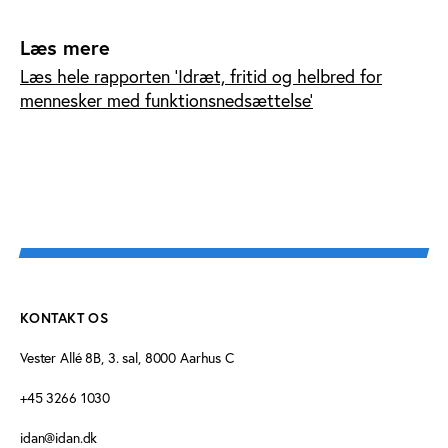
Læs mere
Læs hele rapporten ’Idræt, fritid og helbred for
mennesker med funktionsnedsættelse’
KONTAKT OS
Vester Allé 8B, 3. sal, 8000 Aarhus C
+45 3266 1030
idan@idan.dk