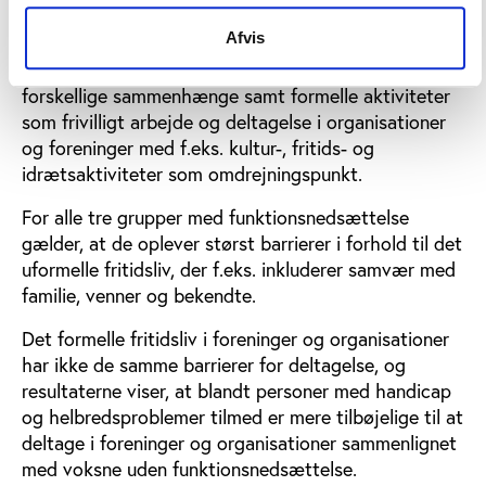
Afvis
Fritidslivet inkluderer både uformelle aktiviteter i
form af samvær med familie, venner og bekendte i
forskellige sammenhænge samt formelle aktiviteter
som frivilligt arbejde og deltagelse i organisationer
og foreninger med f.eks. kultur-, fritids- og
idrætsaktiviteter som omdrejningspunkt.
For alle tre grupper med funktionsnedsættelse
gælder, at de oplever størst barrierer i forhold til det
uformelle fritidsliv, der f.eks. inkluderer samvær med
familie, venner og bekendte.
Det formelle fritidsliv i foreninger og organisationer
har ikke de samme barrierer for deltagelse, og
resultaterne viser, at blandt personer med handicap
og helbredsproblemer tilmed er mere tilbøjelige til at
deltage i foreninger og organisationer sammenlignet
med voksne uden funktionsnedsættelse.