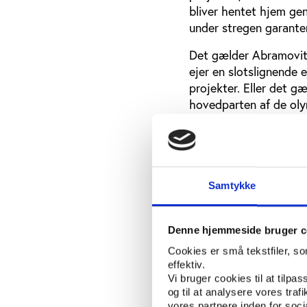
bliver hentet hjem gen
under stregen garante
Det gælder Abramovitj
ejer en slotslignende
projekter. Eller det g
hovedparten af de olym
Ifølge FIFA var der i 
angiveligt blev opbevar
præsident Blatter åbne
hjemme i Doha/Qatar, 
Samtykke
Tjernisjenko, organisat
trak sedlen med påskri
Hurra!!!!” De vidste d
Denne hjemmeside bruger c
Khalifa Al-Thani, Emire
Cookies er små tekstfiler, s
sejrsikker fløjet af st
effektiv.
Vi bruger cookies til at tilpas
og til at analysere vores tra
vores partnere inden for soc