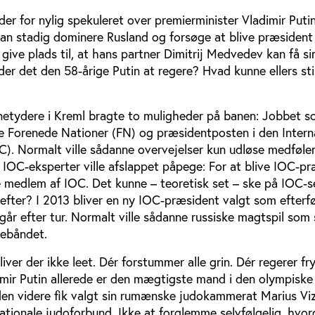
 der for nylig spekuleret over premierminister Vladimir Puti
an stadig dominere Rusland og forsøge at blive præsident i
n give plads til, at hans partner Dimitrij Medvedev kan få s
er det den 58-årige Putin at regere? Hvad kunne ellers st
ernetydere i Kreml bragte to muligheder på banen: Jobbet 
e Forenede Nationer (FN) og præsidentposten i den Intern
). Normalt ville sådanne overvejelser kun udløse medfølen
 IOC-eksperter ville afslappet påpege: For at blive IOC-p
e medlem af IOC. Det kunne – teoretisk set – ske på IOC-s
fter? I 2013 bliver en ny IOC-præsident valgt som efterfø
år efter tur. Normalt ville sådanne russiske magtspil som
lebåndet.
liver der ikke leet. Dér forstummer alle grin. Dér regerer fr
mir Putin allerede er den mægtigste mand i den olympiske
en videre fik valgt sin rumænske judokammerat Marius Vize
ationale judoforbund. Ikke at forglemme selvfølgelig, hvor