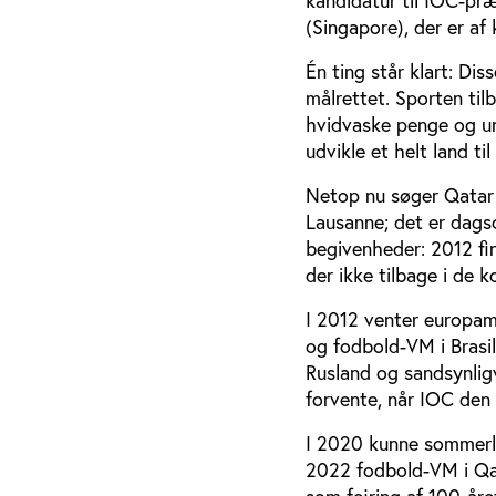
kandidatur til IOC-pr
(Singapore), der er af
Én ting står klart: D
målrettet. Sporten tilb
hvidvaske penge og u
udvikle et helt land t
Netop nu søger Qatar V
Lausanne; det er dagso
begivenheder: 2012 f
der ikke tilbage i de
I 2012 venter europame
og fodbold-VM i Brasil
Rusland og sandsynlig
forvente, når IOC den 6
I 2020 kunne sommerlege
2022 fodbold-VM i Qat