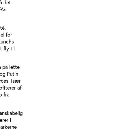
å det
FAs
té,
el for
Zürichs
fly til
 på lette
tog Putin
cces. Især
ofiterer af
o fra
venskabelig
erer i
garkerne