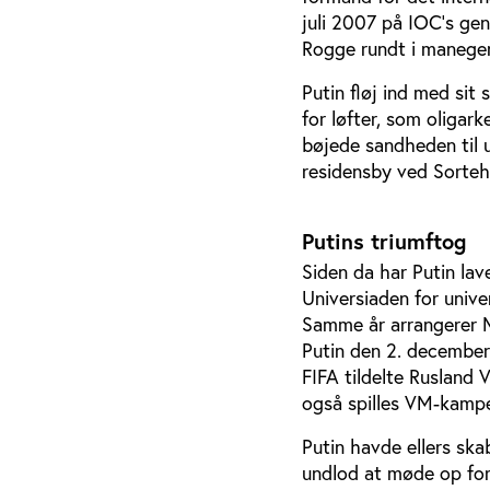
juli 2007 på IOC’s ge
Rogge rundt i manege
Putin fløj ind med sit
for løfter, som oligar
bøjede sandheden til 
residensby ved Sorteha
Putins triumftog
Siden da har Putin lav
Universiaden for univer
Samme år arrangerer M
Putin den 2. december 
FIFA tildelte Rusland
også spilles VM-kampe
Putin havde ellers ska
undlod at møde op for