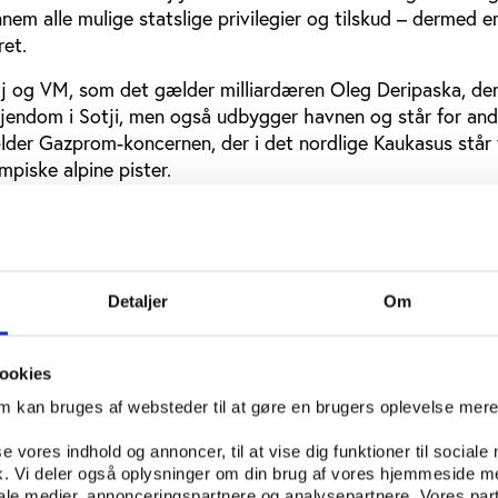
nem alle mulige statslige privilegier og tilskud – dermed er
ret.
 og VM, som det gælder milliardæren Oleg Deripaska, der
 ejendom i Sotji, men også udbygger havnen og står for and
ælder Gazprom-koncernen, der i det nordlige Kaukasus står 
piske alpine pister.
øvrigt ingen, der kendte udfaldet af VM-afstemningen, da re
et i forseglede kuverter af en notar fra bystyret i Zürich, i
de dem på live-tv. Alligevel havde tv-stationen Al Jazeera
annonceret VM-sejren i 2022 en halv time forinden. Og Di
Detaljer
Om
ionschefen for vinterlegene i Sotji, tweetede i minutterne, 
ften ’Rusland’ op af kuverten: “Yesss! We are the champio
et. Ikke kun Al Jazeera, ikke kun Tjernisjenko. Også Putin.
ookies
n af Qatar, som Blatter har været bundet til i halvandet årt
om kan bruges af websteder til at gøre en brugers oplevelse mer
ed mod Zürich i god tid.
se vores indhold og annoncer, til at vise dig funktioner til sociale
fik. Vi deler også oplysninger om din brug af vores hjemmeside m
iale medier, annonceringspartnere og analysepartnere. Vores par