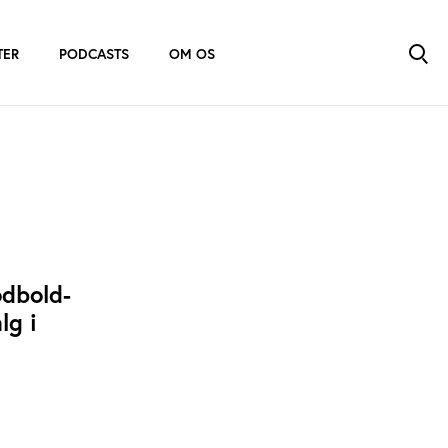
TER
PODCASTS
OM OS
odbold-
lg i