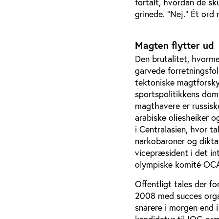
fortalt, hvordan de sku
grinede. “Nej.” Ét ord
Magten flytter ud
Den brutalitet, hvorm
garvede forretningsfol
tektoniske magtforsky
sportspolitikkens dom
magthavere er russiske
arabiske oliesheiker o
i Centralasien, hvor t
narkobaroner og dikta
vicepræsident i det i
olympiske komité OCA o
Offentligt tales der f
2008 med succes orga
snarere i morgen end 