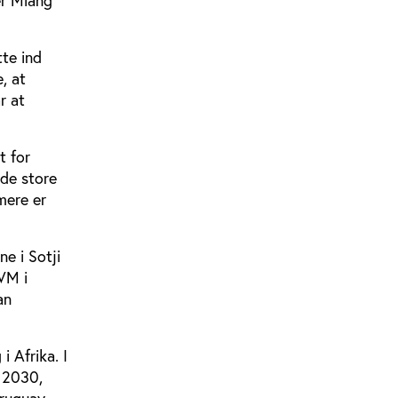
er Miang
te ind
, at
r at
t for
nde store
mere er
e i Sotji
VM i
an
i Afrika. I
I 2030,