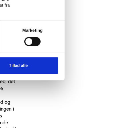
t fra
evet et
keder, men
Stod de
t ISL til
Marketing
elsystem
ende og
ølgelse –
g i
Tillad alle
reb, det
re
nd og
ingen i
s
ende