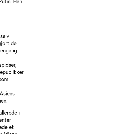
 Putin. Han
selv
gjort de
, engang
e
spidser,
republikker
 som
 Asiens
ien.
llerede i
enter
ede et