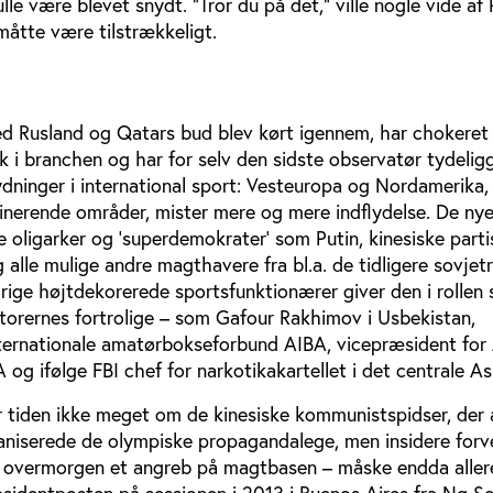
lle være blevet snydt. “Tror du på det,” ville nogle vide af
 måtte være tilstrækkeligt.
ed Rusland og Qatars bud blev kørt igennem, har chokeret 
k i branchen og har for selv den sidste observatør tydelig
dninger i international sport: Vesteuropa og Nordamerika
inerende områder, mister mere og mere indflydelse. De ny
 oligarker og ’superdemokrater’ som Putin, kinesiske parti
g alle mulige andre magthavere fra bl.a. de tidligere sovjet
alrige højtdekorerede sportsfunktionærer giver den i rollen
torernes fortrolige – som Gafour Rakhimov i Usbekistan,
nternationale amatørbokseforbund AIBA, vicepræsident for
g ifølge FBI chef for narkotikakartellet i det centrale As
or tiden ikke meget om de kinesiske kommunistspidser, der a
niserede de olympiske propagandalege, men insidere forv
i overmorgen et angreb på magtbasen – måske endda aller