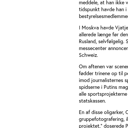
meddele, at han ikke v
tidspunkt havde han i
bestyrelsesmedlemmer
I Moskva havde Vjatje
allerede længe før den 
Rusland, selvfølgelig.
messecenter annoncered
Schweiz.
Om aftenen var scenen
fødder trinene op til p
imod journalisternes 
spidserne i Putins magt
alle sportsprojekterne
statskassen.
En af disse oligarker,
gruppefotografering, i
projektet,” doserede P