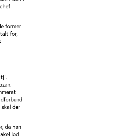
-chef
le former
alt for,
s
ji.
Kazan.
ammerat
oldforbund
 skal der
r, da han
akel lod