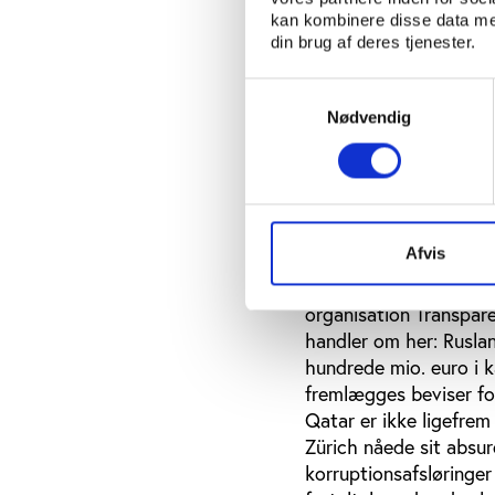
VM skrev sportshi
kan kombinere disse data med
På denne 2. december 
din brug af deres tjenester.
særligt sportshistoris
i særdeleshed fordi di
Samtykkevalg
cirka 140 mio. schweize
Nødvendig
højtplacerede IOC- og
inden for den olympis
hvis ansvarlige, fra b
kan der med FIFAs VM-
idrætshistorien.
Afvis
“Korruption er misbrug 
organisation Transpare
handler om her: Rusla
hundrede mio. euro i 
fremlægges beviser for
Qatar er ikke ligefrem
Zürich nåede sit absu
korruptionsafsløringe