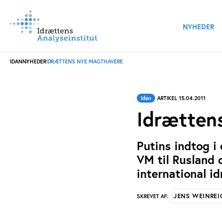
NYHEDER
IDAN
NYHEDER
IDRÆTTENS NYE MAGTHAVERE
Idan
ARTIKEL 15.04.2011
Idrætten
Putins indtog i
VM til Rusland o
international id
JENS WEINREI
SKREVET AF: