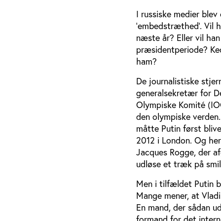
I russiske medier blev
’embedstræthed’. Vil h
næste år? Eller vil ha
præsidentperiode? Ked
ham?
De journalistiske stj
generalsekretær for D
Olympiske Komité (IOC
den olympiske verden.
måtte Putin først bliv
2012 i London. Og here
Jacques Rogge, der afg
udløse et træk på smi
Men i tilfældet Putin b
Mange mener, at Vladi
En mand, der sådan ud
formand for det intern