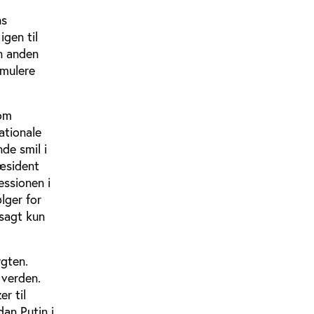
ns
gen til
in anden
imulere
som
ationale
de smil i
ræsident
essionen i
lger for
 sagt kun
ygten.
 verden.
r til
dan Putin i