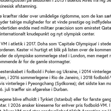
æsidentposten på sessionen i 2013 i Buenos Aires fra Ng S
 kinesisk afstamning.
isse kræfter råder over umådelige rigdomme, som de kan sæt
yder talrige muligheder for at vinde prestige og indflydelse
ndertiden endda med militær præcision som emiratet Qata
il internationalt knudepunkt og nyt olympisk center.
M i atletik i 2017. Doha som ’Capitale Olympique’ i stede
rdenen. Kaster vi hurtigt et blik på listen over de komme
inder de olympiske sommerlege sted i London, men meget 
 kommende år for de gamle stormagter.
sterskabet i fodbold i Polen og Ukraine, i 2014 vinterlegen
ien, i 2016 sommerlegene i Rio de Janeiro, i 2018 fodbold-
vis vinterlege i Pyeongchang (Sydkorea); det sidste kan m
. juli træffer sin afgørelse i Durban.
ne blive afholdt i Tyrkiet (Istanbul) eller for første gang 
ar. I 2026 ønsker kineserne for enhver pris fodbold-VM. 