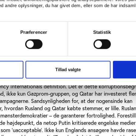
storie
 andre oplysninger, du har givet dem, eller som de har indsamle
2010, hvor Rusland og Qatar blev VM-værter, blev der skr
k kapitel. I mindre grad fordi FIFA dermed åbnede nye mar
sse afgørelser er omgærdet af utrolige korruptionsrygter. 
rfranc, der i sin tid blev betalt af sportsmarketingagenture
Præferencer
Statistik
 FIFA-funktionærer, som det hidtil mest omfattende svind
ke sport – et system, der gennem flere årtier forløb blænd
etalere til modtagere af bestikkelsen, har undveget retsforf
afgørelse være tale om den største enkelte korruptionssa
Tillad valgte
af betroet magt til privat fordel,” lyder den ikke-statslige
ncy Internationals definition. Det er dette korruptionsbeg
nd, ikke kun Gazprom-gruppen, og Qatar har investeret fle
kampagnerne. Sandsynligheden for, at der nogensinde kan
, hvordan Rusland og Qatar købte stemmer, er lille. Rusla
 mønsterdemokratier – de garanterer fortrolighed. Forestill
rde højdepunkt, da netop Putin kritiserede engelske medier
r som ’uacceptable’. Ikke kun Englands ansøgere havde ras