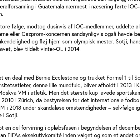
neralforsamling i Guatemala nærmest i næsering førte IOC
n.
 store følge, modtog dusinvis af IOC-medlemmer, uddelte al
kerne eller Gazprom-koncernen sandsynligvis også havde bet
ukendelighed og fløj hjem som olympisk mester. Sotji, han
vet, blev tildelt vinter-OL i 2014.
et en deal med Bernie Ecclestone og trukket Formel 1 til Sot
sitetsatleter, denne lille mundfuld, bliver afholdt i 2013 i 
oskva VM i atletik. Men det største kup lavede sportsk
2010 i Zürich, da bestyrelsen for det internationale fodb
 VM i 2018 under skandaløse omstændigheder – selvfølgelig
 i Sotji.
bt en del forvirring i opløbsfasen i begyndelsen af decembe
an FIFAs eksekutivkomité inden valget og som et andet or