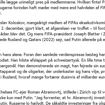
ille lægge urimeligt pres på medlemmerne. Hvilken finte! P
 ugerne forinden haft møder med mere end halvdelen af FI
.
slav Koloskov, mangeårigt medlem af FIFAs eksekutivkomi
2. december, gjort klart, at afgørelsen var truffet – til ford
 Sådan blev det. Og mens FIFA-præsident Joseph Blatter i 
e Rusland og Qatars (2022) sejr, sad Putin allerede på et 
 hans alene. Foran den samlede verdenspresse besteg han
odiet. Han hilste afslappet på schweizertysk. En lille time 
spørgsmål. Han demonstrerede sin magt, han fejrede sin su
apparat og de oligarker, der underkaster sig hans vilje, pr
 i Rusland, hvoraf mange fortærer dusinvis af milliarder eur
 Chelsea FC-ejer Roman Abramovitj, stillede i Zürich op til 
kke kun med Putin. “Jeg forventer, at hr. Abramovitj invest
utin. Russerne lo højlydt. De såkaldte investeringer fra oli