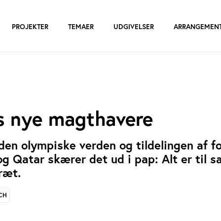
PROJEKTER
TEMAER
UDGIVELSER
ARRANGEMEN
s nye magthavere
 den olympiske verden og tildelingen af f
g Qatar skærer det ud i pap: Alt er til sa
ræt.
CH