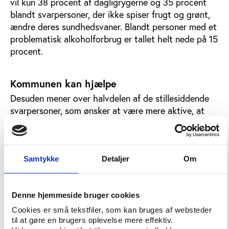
vil kun 38 procent af dagligrygerne og 35 procent
blandt svarpersoner, der ikke spiser frugt og grønt,
ændre deres sundhedsvaner. Blandt personer med et
problematisk alkoholforbrug er tallet helt nede på 15
procent.
Kommunen kan hjælpe
Desuden mener over halvdelen af de stillesiddende
svarpersoner, som ønsker at være mere aktive, at
kommunen kan spille en aktiv rolle i at få dem i
gang.
Flest peger på, at kommunen kan lave flere
Samtykke
Detaljer
Om
motionstilbud, der tager hensyn til dårlig kondition
og helbredsproblemer (40 procent), men bedre
oplysning om de muligheder, der allerede findes til
Denne hjemmeside bruger cookies
borgerne i kommunen, står også højt på listen (30
Cookies er små tekstfiler, som kan bruges af websteder
procent). Længere nede kommer forslag om at øge
til at gøre en brugers oplevelse mere effektiv.
den økonomiske støtte til kommunens foreninger,