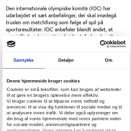
Den internationale olympiske komité (IOC) har
udarbejdet et sæt anbefalinger, der skal imødegå
truslen om matchfixing som følge af spil på
sportsresultater. IOC anbefaler blandt andet, at
specialforbund og nationale idrætsforbund vedtager
procedurer, der skal begrænse risikoen for
manipulerede sportsresultater. Et etisk kodeks skal
hindre alle involverede i at spille på eller understøtte
Samtykke
Detaljer
Om
spil på kampe, de selv er involverede i. Desuden skal
aktørerne opstille legale procedurer i tilfælde af brud
på reglerne. Andre tiltag er uddannelse af de aktive,
Denne hjemmeside bruger cookies
informationsarbejde samt oprettelsen af en fortrolig
Cookies er små tekstfiler, som kan bruges af websteder
‘hotline’ for atleter, trænere og andre med mistanke
til at gøre en brugers oplevelse mere effektiv.
om uregelmæssigheder. IOC vil desuden udbygge
Vi bruger cookies til at tilpasse vores indhold og
sportens monitorering af uregelmæssige
annoncer, til at vise dig funktioner til sociale medier og til
spillemønstre, lige som IOC opfordrer til øget
at analysere vores trafik. Vi deler også oplysninger om
din brug af vores hjemmeside med vores partnere inden
samarbejde med myndighederne om bekæmpelse af
for sociale medier, annonceringspartnere og
korruption.
analysepartnere. Vores partnere kan kombinere disse