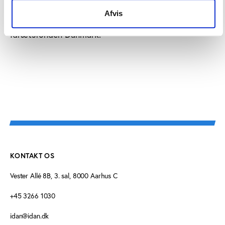
inden for idrætten, hvor han ud over at beklæde
Afvis
næstformandsposten i DIF bl.a. er formand for
Idrætsfonden Danmark.
KONTAKT OS
Vester Allé 8B, 3. sal, 8000 Aarhus C
+45 3266 1030
idan@idan.dk