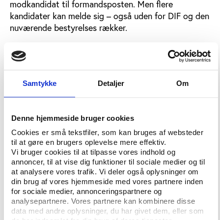
modkandidat til formandsposten. Men flere
kandidater kan melde sig – også uden for DIF og den
nuværende bestyrelses rækker.
Henrik Brandt, der er direktør for Idrættens
Analyseinstitut, ser ikke den store idrætspolitiske
forskel på de to navne, der indtil videre er i spil.
Samtykke
Detaljer
Om
”De har begge siddet i bestyrelsen i mange år og er
formentlig enige i DIF’s førte politik,” siger Henrik
Brandt, som vurderer, at begge virker som
Denne hjemmeside bruger cookies
velkvalificerede kandidater.
Cookies er små tekstfiler, som kan bruges af websteder
til at gøre en brugers oplevelse mere effektiv.
Men der er også klare forskelle på de to kandidaters
Vi bruger cookies til at tilpasse vores indhold og
profiler.
annoncer, til at vise dig funktioner til sociale medier og til
at analysere vores trafik. Vi deler også oplysninger om
din brug af vores hjemmeside med vores partnere inden
Forskellige rødder
for sociale medier, annonceringspartnere og
Preben Staun har som mangeårig formand for
analysepartnere. Vores partnere kan kombinere disse
data med andre oplysninger, du har givet dem, eller som
breddeidrætsudvalget markeret sig som den brede