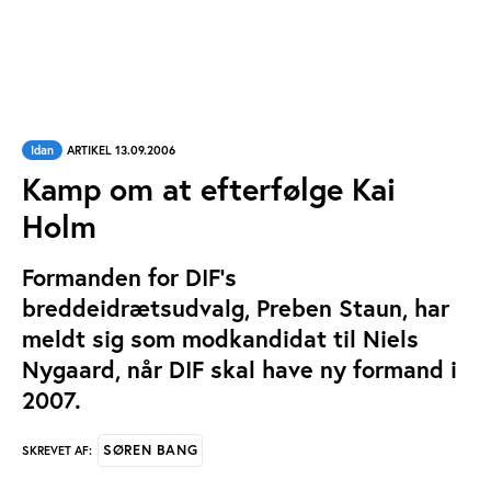
Idan
ARTIKEL 13.09.2006
Kamp om at efterfølge Kai
Holm
Formanden for DIF's
breddeidrætsudvalg, Preben Staun, har
meldt sig som modkandidat til Niels
Nygaard, når DIF skal have ny formand i
2007.
SØREN BANG
SKREVET AF: