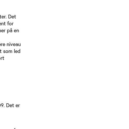
ter. Det
nt for
mer på en
ere niveau
rt som led
rt
09. Det er