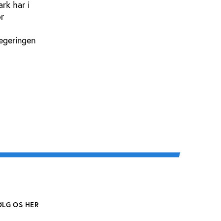
rk har i
or
regeringen
.
ØLG OS HER