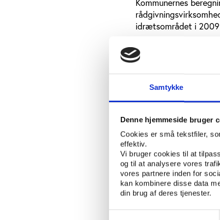
Kommunernes beregnin
rådgivningsvirksomhed
idrætsområdet i 2009 
Mindre behov for 
Mens de nuværende kultu
ifølge KL ikke det stor
Samtykke
på kultur- og idrætso
Her viser kommunernes 
Denne hjemmeside bruger c
2010-2013 forventes at
Cookies er små tekstfiler, s
2009. Bl.a. på den ba
effektiv.
som det fjerde vigtigs
Vi bruger cookies til at tilpas
nuværende investering
og til at analysere vores tra
anlægsinvesteringer fo
vores partnere inden for soc
kan kombinere disse data med
faciliteter på kultur-
din brug af deres tjenester.
behovet for bedre vedl
generelt er et højt v
Samtykkevalg