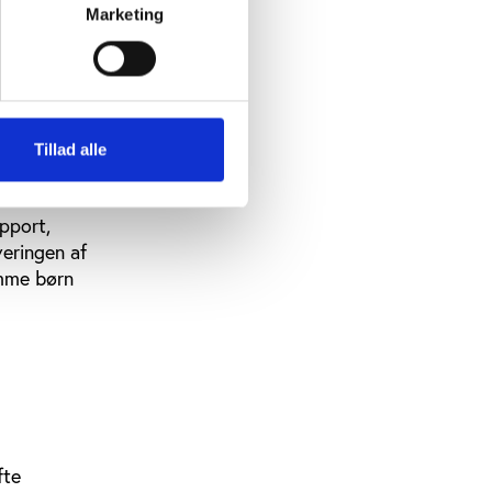
Marketing
res til
Tillad alle
se med
apport,
veringen af
emme børn
fte