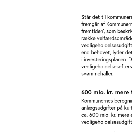
Står det til kommunern
fremgår af Kommunerne
fremtiden’, som beskr
række velfærdsområder
vedligeholdelsesudgift
end behovet, lyder det
i investeringsplanen. 
vedligeholdelsesefter
svømmehaller.
600 mio. kr. mere 
Kommunernes beregning
anlægsudgifter på kult
ca. 600 mio. kr. mere e
vedligeholdelsesudgif