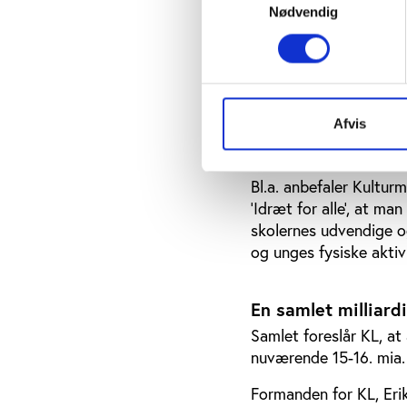
forholdsmæssigt laver
Nødvendig
investeringsbehov på o
vedligeholdelsesinvest
Bedre udnyttelse a
Afvis
Samtidig kan idrætten 
udbygningen og renover
Bl.a. anbefaler Kulturm
’Idræt for alle’, at ma
skolernes udvendige og
og unges fysiske aktiv
En samlet milliard
Samlet foreslår KL, a
nuværende 15-16. mia. kr
Formanden for KL, Erik