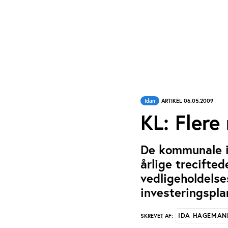
Idan
ARTIKEL 06.05.2009
KL: Flere 
De kommunale id
årlige trecifted
vedligeholdelse
investeringspla
IDA HAGEMAN
SKREVET AF: