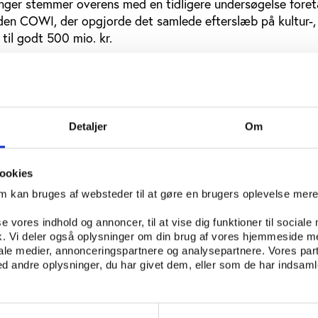
ger stemmer overens med en tidligere undersøgelse foret
en COWI, der opgjorde det samlede efterslæb på kultur-, f
til godt 500 mio. kr.
udbygning og tilpasning
r-, fritids- og idrætsfaciliteter skriger på at blive renove
e behov for investeringer i udbygning og tilpasning af facil
Detaljer
Om
mrådet.
analyser, at det årlige behov for udbygning og tilpasning
ookies
 være på 1,2 mia. kr. Det er 280 mio. kr. lavere end budge
om kan bruges af websteder til at gøre en brugers oplevelse mer
ggrund har kommunerne vurderet kultur-, fritids- og idræt
te ud af de i alt fem kerneområder i forhold til at hæve de
se vores indhold og annoncer, til at vise dig funktioner til sociale
sloft. I toppen ligger folkeskoleområdet, som har behov f
fik. Vi deler også oplysninger om din brug af vores hjemmeside m
r 5,5 mia. kr. Dog understreger KL, at det mindre behov f
iale medier, annonceringspartnere og analysepartnere. Vores par
 andre oplysninger, du har givet dem, eller som de har indsamle
, fritids- og idrætsområdet ikke må blive en sovepude, når d
igeholdelse og renoveringer: ”...kommunerne vurderer, at 
edligeholdelsesbehov på området. Således medfører det