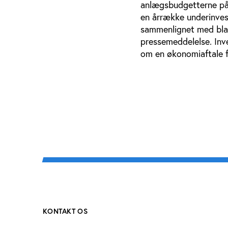
anlægsbudgetterne på o
en årrække underinvest
sammenlignet med blan
pressemeddelelse. Inv
om en økonomiaftale f
KONTAKT OS