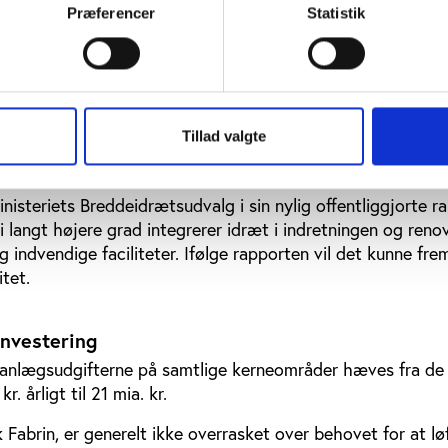
e behov for nye investeringer ikke, at det samlede
Præferencer
Statistik
mrådet bliver lavere. Behovet kan blot i højere grad henfø
eringer,” fastslår kommunerne i rapporten.
f skolernes idrætsfaciliteter
Tillad valgte
og dens behov også spille en væsentligt rolle i forbindel
ingen af bl.a. skoler.
inisteriets Breddeidrætsudvalg i sin nylig offentliggjorte r
n i langt højere grad integrerer idræt i indretningen og reno
 indvendige faciliteter. Ifølge rapporten vil det kunne fr
itet.
investering
t anlægsudgifterne på samtlige kerneområder hæves fra de
. årligt til 21 mia. kr.
 Fabrin, er generelt ikke overrasket over behovet for at lø