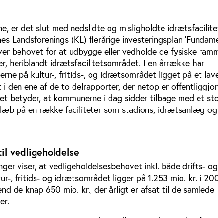
e, er det slut med nedslidte og misligholdte idrætsfacilite
s Landsforenings (KL) flerårige investeringsplan ’Fundame
iver behovet for at udbygge eller vedholde de fysiske ram
, heriblandt idrætsfacilitetsområdet. I en årrække har
erne på kultur-, fritids-, og idrætsområdet ligget på et lav
 i den ene af de to delrapporter, der netop er offentliggjo
Det betyder, at kommunerne i dag sidder tilbage med et sto
slæb på en række faciliteter som stadions, idrætsanlæg og
til vedligeholdelse
er viser, at vedligeholdelsesbehovet inkl. både drifts- og
ur-, fritids- og idrætsområdet ligger på 1.253 mio. kr. i 20
nd de knap 650 mio. kr., der årligt er afsat til de samlede
ter.