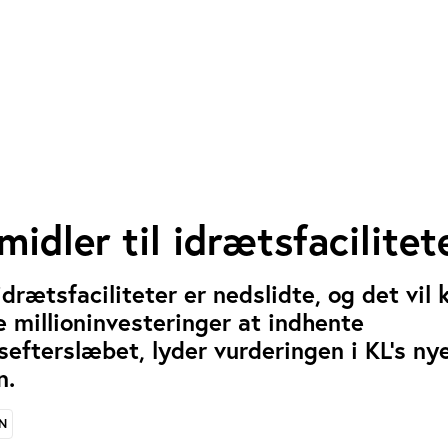
midler til idrætsfacilitet
rætsfaciliteter er nedslidte, og det vil
e millioninvesteringer at indhente
sefterslæbet, lyder vurderingen i KL’s ny
n.
N