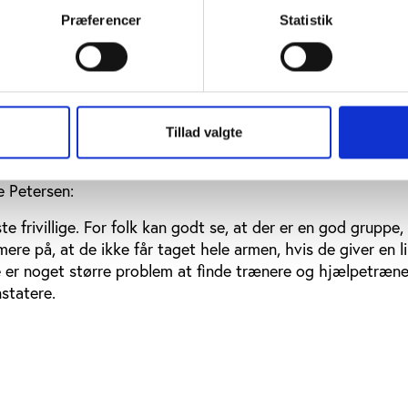
ster og sportsstævner delt op i små bidder, som alle kan ov
Præferencer
Statistik
n anden griller, og en tredje rydder op.
at det var os, der skulle tilpasse os de frivillige og ikke o
angementer ind og delte vagter op på to-tre timer i stedet f
e vi ingen problemer med at finde frivillige,” siger Lasse P
Tillad valgte
jold Skævinge besat vagterne ved arrangementer, der give
 men Klub Frivillig har også smittet af på de mere faste op
e Petersen:
ste frivillige. For folk kan godt se, at der er en god gruppe,
ere på, at de ikke får taget hele armen, hvis de giver en lil
e er noget større problem at finde trænere og hjælpetræne
nstatere.