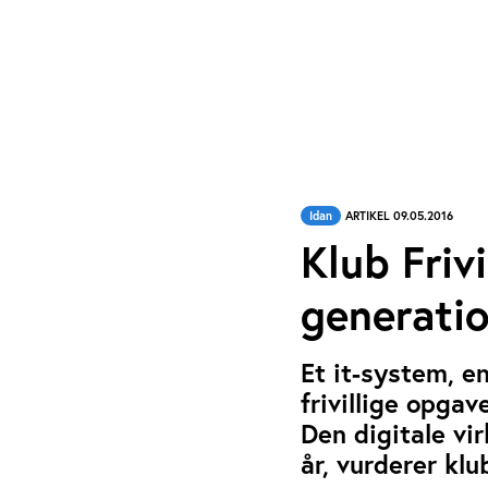
Idan
ARTIKEL 09.05.2016
Klub Frivi
generatio
Et it-system, e
frivillige opga
Den digitale vi
år, vurderer kl