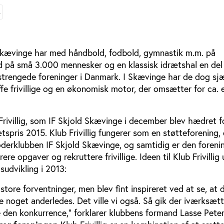
L
Skævinge har med håndbold, fodbold, gymnastik m.m. på
 på små 3.000 mennesker og en klassisk idrætshal en del t
trengede foreninger i Danmark. I Skævinge har de dog sj
e frivillige og en økonomisk motor, der omsætter for ca. e
rivillig, som IF Skjold Skævinge i december blev hædret 
tspris 2015. Klub Frivillig fungerer som en støtteforening,
oderklubben IF Skjold Skævinge, og samtidig er den foreni
rere opgaver og rekruttere frivillige. Ideen til Klub Frivilli
sudvikling i 2013:
store forventninger, men blev fint inspireret ved at se, at 
e noget anderledes. Det ville vi også. Så gik der iværksætte
de den konkurrence,” forklarer klubbens formand Lasse Pete