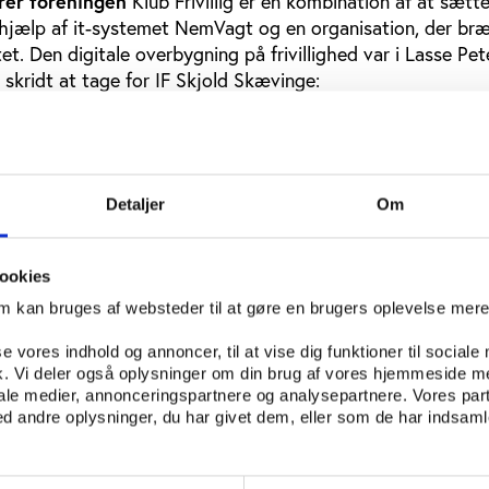
drer foreningen
Klub Frivillig er en kombination af at sætte 
hjælp af it-systemet NemVagt og en organisation, der bræ
et. Den digitale overbygning på frivillighed var i Lasse Pe
 skridt at tage for IF Skjold Skævinge:
edes ud om fem år. Der er et generationsskifte på vej, ford
t. Der skal nogle unge mennesker ind, og måske bør man ki
ingen for at få dem ind. Måske skal man ikke være ti i en
er tre. Hvis man gør det samme hele tiden som forening i d
Detaljer
Om
.”
 i høj grad andre digitale platforme – ikke mindst i form 
ookies
l at rekruttere frivillige til Klub Frivillig. Den personlige
om kan bruges af websteder til at gøre en brugers oplevelse mer
g en lige så vigtig faktor for Klub Frivilligs succes:
se vores indhold og annoncer, til at vise dig funktioner til sociale
af at rose, sige tak for kampen og se folk i øjnene. Vi har b
fik. Vi deler også oplysninger om din brug af vores hjemmeside m
re, der kom op og følte sig som en del af noget, og vi har s
iale medier, annonceringspartnere og analysepartnere. Vores par
andt byens indbyggere og på tværs af foreningerne, der st
 andre oplysninger, du har givet dem, eller som de har indsamle
or ti år siden,” siger Lasse Petersen.
Fleksibelt og over
villig er, at det skal være nemt og fleksibelt af være frivilli