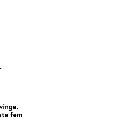
r
f
vinge.
æste fem