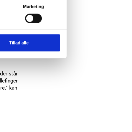
erskue. Én
Marketing
mvendt. Så
or hele
etersen.
Tillad alle
r
gaver i
 der står
lefinger.
re,” kan