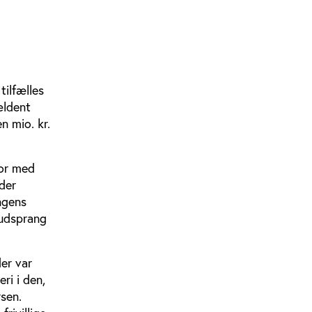
ilfælles
ældent
n mio. kr.
for med
 der
ngens
g udsprang
der var
ri i den,
rsen.