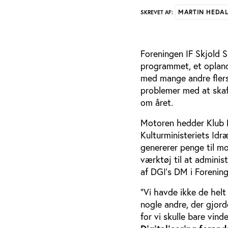
MARTIN HEDA
SKREVET AF:
Foreningen IF Skjold 
programmet, et opland
med mange andre flers
problemer med at skaff
om året.
Motoren hedder Klub F
Kulturministeriets Idræ
genererer penge til m
værktøj til at administ
af DGI’s DM i Forening
”Vi havde ikke de helt 
nogle andre, der gjord
for vi skulle bare vin