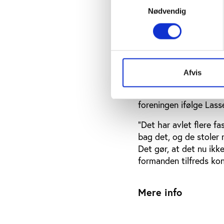
bliver vagter til byfe
Nødvendig
køber ind til grillen, e
”Vi ændrede fokus til, 
vi fik nogle store arr
dagen. Fra dag ét havd
Afvis
På den måde får IF Sk
indtægter til klubben,
foreningen ifølge Lass
”Det har avlet flere fa
bag det, og de stoler m
Det gør, at det nu ikk
formanden tilfreds ko
Mere info