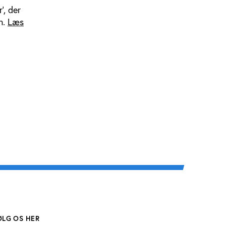
’, der
n.
Læs
ØLG OS HER