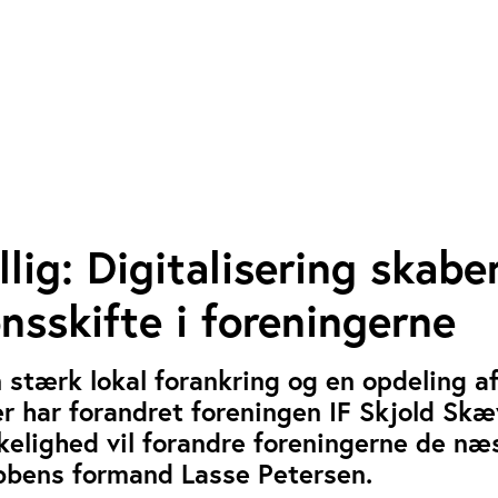
llig: Digitalisering skabe
nsskifte i foreningerne
n stærk lokal forankring og en opdeling a
ver har forandret foreningen IF Skjold Skæ
rkelighed vil forandre foreningerne de n
ubbens formand Lasse Petersen.