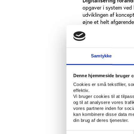
Digitalisering foran
opgaver i system ved 
udviklingen af koncept
øjne et helt afgørende
”Foreninger ser anderl
er blevet digitalisere
vedtægter og organiser
bestyrelse, men 15 ell
Samtykke
holder det ikke på sigt
Klubben bruger da også
Denne hjemmeside bruger c
Facebook-kampagner – ti
Cookies er små tekstfiler, s
lokale forankring er do
effektiv.
Vi bruger cookies til at tilpas
”Vi har gjort meget ud 
og til at analysere vores tra
feedback fra tilflytte
vores partnere inden for soc
helt andet netværk bl
kan kombinere disse data med
din brug af deres tjenester.
ikke snakkede sammen f
Filosofien bag Klub Fri
Samtykkevalg