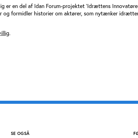
lig er en del af Idan Forum-projektet ’Idrættens Innovatører
rer og formidler historier om aktører, som nytænker idrætte
illig
.
SE OGSÅ
F