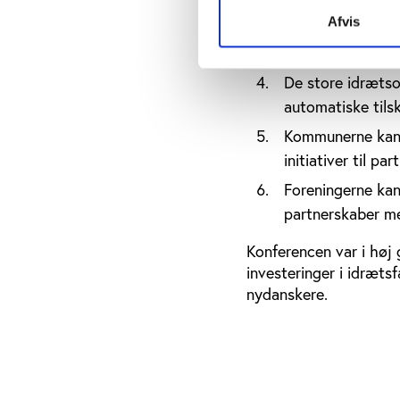
Den offentlige st
Afvis
Udbygningen af i
De store idrætso
automatiske tils
Kommunerne kan 
initiativer til pa
Foreningerne kan 
partnerskaber m
Konferencen var i hø
investeringer i idrætsf
nydanskere.