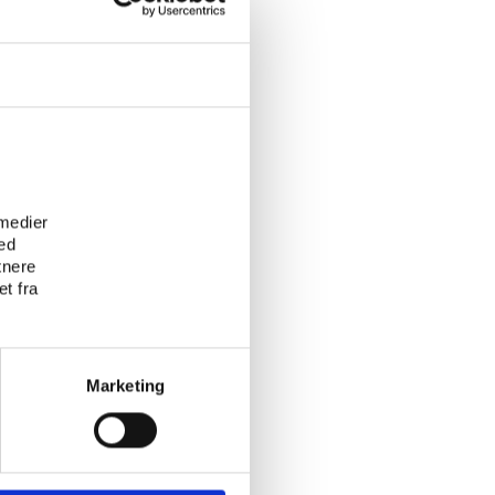
ndlæg på
ehøje
-ninger',
 arbejde
e
 at
 medier
ligt godt
ed
re
tnere
t fra
ommuner
Marketing
dræt og