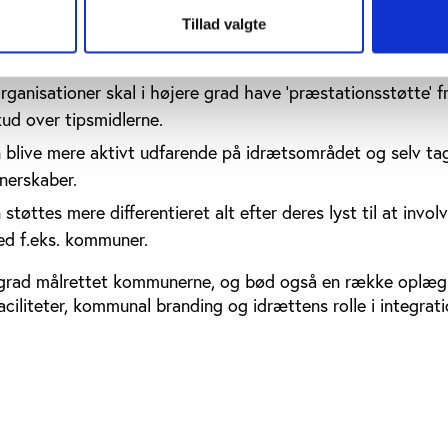
øtte til idrætten bør i højere grad gå til aktiviteter frem f
Tillad valgte
drætsfaciliteter bør ske mere bevidst efter en overordnet 
rganisationer skal i højere grad have 'præstationsstøtte' f
kud over tipsmidlerne.
blive mere aktivt udfarende på idrætsområdet og selv ta
rtnerskaber.
støttes mere differentieret alt efter deres lyst til at involv
ed f.eks. kommuner.
j grad målrettet kommunerne, og bød også en række oplæg
aciliteter, kommunal branding og idrættens rolle i integrati