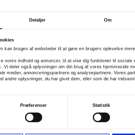
undhedsforebyggende kvaliteter prægede også tidligere i
Detaljer
Om
af DIF's bestyrelse og konstitueret kommunaldirektør i Tr
remtidens foreninger vil være præget af store 'servicefore
 til at løfte samfundsopgaver, og foreninger, der alene vil
ookies
viteter.
om kan bruges af websteder til at gøre en brugers oplevelse mer
erne er ifølge DIF og DGI's foreningsundersøgelse villige til
se vores indhold og annoncer, til at vise dig funktioner til sociale
 samfundsinteresse. Set med kommunale øjne er vi usandsyn
fik. Vi deler også oplysninger om din brug af vores hjemmeside m
 vil være med," sagde Preben Staun, der forudser mange fle
iale medier, annonceringspartnere og analysepartnere. Vores par
foreninger og det offentlige i de kommende år.
 andre oplysninger, du har givet dem, eller som de har indsamle
k?
e Ibsen ridsede en hel række punkter op, hvor stat og k
Præferencer
Statistik
 nogle hellige køer og formulere en ny dansk idrætspolitik:
en dobbeltstrategi for, hvordan man kan støtte foreningsi
 idrætsudøvere.