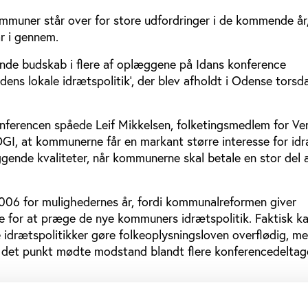
mmuner står over for store udfordringer i de kommende år,
r i gennem.
de budskab i flere af oplæggene på Idans konference
dens lokale idrætspolitik', der blev afholdt i Odense torsd
onferencen spåede Leif Mikkelsen, folketingsmedlem for Ve
DGI, at kommunerne får en markant større interesse for id
ende kvaliteter, når kommunerne skal betale en stor del 
006 for mulighedernes år, fordi kommunalreformen giver
e for at præge de nye kommuners idrætspolitik. Faktisk k
idrætspolitikker gøre folkeoplysningsloven overflødig, me
 det punkt mødte modstand blandt flere konferencedeltag
marbejde med kommunerne