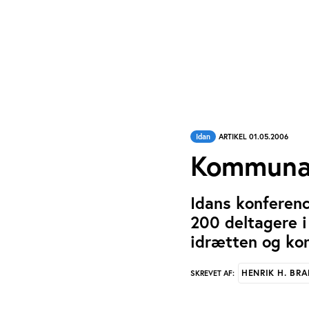
Idan
ARTIKEL 01.05.2006
Kommunal
Idans konferenc
200 deltagere i
idrætten og k
HENRIK H. BR
SKREVET AF: