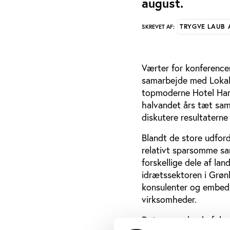
august.
TRYGVE LAUB
SKREVET AF:
Værter for konference
samarbejde med Lokal
topmoderne Hotel Hans
halvandet års tæt sam
diskutere resultaterne
Blandt de store udfor
relativt sparsomme sa
forskellige dele af la
idrætssektoren i Grønl
konsulenter og embed
virksomheder.
Det overordnede fokus