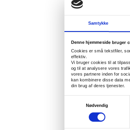
og foreninger samt id
samtidig vil der være 
talentudvikling i frem
Samtykke
Fokus på facilitet
Desuden bidrager Lok
Denne hjemmeside bruger c
konferencen.
Cookies er små tekstfiler, s
effektiv.
Lokale og Anlægsfonden 
Vi bruger cookies til at tilpas
nye idrætsfaciliteter 
og til at analysere vores tra
entreprenører og proj
vores partnere inden for soc
kan kombinere disse data med
anspore til nytænknin
din brug af deres tjenester.
DBU og den grønlands
Samtykkevalg
ambitioner om at løfte a
Nødvendig
Grønland er den mest 
Grønlands status i int
formand og nuværende
perspektiverne i de in