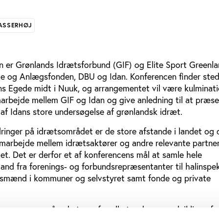
 ASSERHØJ
n er Grønlands Idrætsforbund (GIF) og Elite Sport Greenla
e og Anlægsfonden, DBU og Idan. Konferencen finder sted
 Egede midt i Nuuk, og arrangementet vil være kulminat
arbejde mellem GIF og Idan og give anledning til at præs
 af Idans store undersøgelse af grønlandsk idræt.
dringer på idrætsområdet er de store afstande i landet og 
marbejde mellem idrætsaktører og andre relevante partner
ndet. Det er derfor et af konferencens mål at samle hele
and fra forenings- og forbundsrepræsentanter til halinspek
smænd i kommuner og selvstyret samt fonde og private
 og gennemgående tema for alle tre dage er udvikling af a