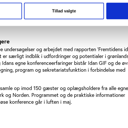
rmændene for de øvrige nordiske fodboldforbund på konfe
Tillad valgte
diskutere fodbolderfaringer. Endelig er DBU i dagene efter
et møde mellem de nordiske fodboldforbund i Ilulissat nord
gere
 undersøgelser og arbejdet med rapporten ’Fremtidens id
 er særligt indblik i udfordringer og potentialer i grønland
 Idans egne konferenceerfaringer bistår Idan GIF og de øv
gning, program og sekretariatsfunktion i forbindelse med
t samle op imod 150 gæster og oplægsholdere fra alle egne
k og Norden. Programmet og de praktiske informationer
se konference går i luften i maj.