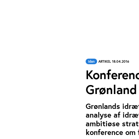
Idan
ARTIKEL 18.04.2016
Konferenc
Grønland
Grønlands idræt
analyse af idræ
ambitiøse stra
konference om f