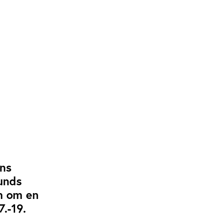
ans
unds
n om en
.-19.