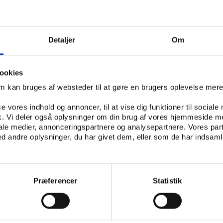
ræt som middel i en bredere sundhedsmæssig og social in
særlige sessioner med fokus på, hvordan faciliteter, fodbo
tiden kan tilpasses de unikke forhold for idræt i Grønland.
Detaljer
Om
sudvikling og fodbold
ale og Anlægsfonden og DBU med særlige sessioner under
ookies
om kan bruges af websteder til at gøre en brugers oplevelse mer
har for nylig besluttet at afsætte 10 millioner kr. til udvi
se vores indhold og annoncer, til at vise dig funktioner til sociale
i landet. På konferencen vil fonden sammen med arkitekter,
fik. Vi deler også oplysninger om din brug af vores hjemmeside m
ektmagere fra Island og Færøerne skubbe til facilitetsdeba
iale medier, annonceringspartnere og analysepartnere. Vores par
 andre oplysninger, du har givet dem, eller som de har indsamle
g på området.
ke pendant, GBU, har indgået en samarbejdsaftale med st
ntallet af spillere, frivillige og baner til fodbold, der også 
Præferencer
Statistik
udbredte sportsgren. Samarbejdsaftalen sigter også på at 
ernationale fodbold, og på konferencen i Nuuk vil DBU’s tid
 medlem af UEFA’s eksekutivkomité, Allan Hansen, fortæl
ternationale ambitioner.