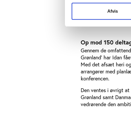
Samtidig deltager fo
Afvis
henblik på at dele og 
konferencen vært for 
Op mod 150 delta
Gennem de omfattende
Grønland’ har Idan fået
Med det afsæt heri og
arrangører med planlæ
konferencen.
Den ventes i øvrigt a
Grønland samt Danmar
vedrørende den ambitiø