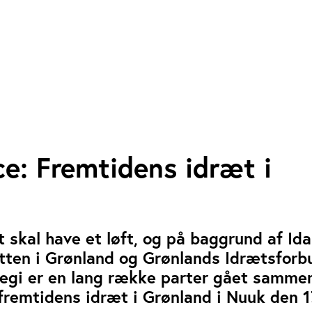
e: Fremtidens idræt i
 skal have et løft, og på baggrund af Id
tten i Grønland og Grønlands Idrætsforb
tegi er en lang række parter gået samme
remtidens idræt i Grønland i Nuuk den 17