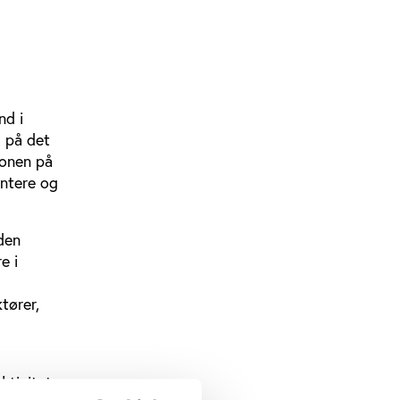
nd i
 på det
ionen på
entere og
den
e i
tører,
ktiviteter