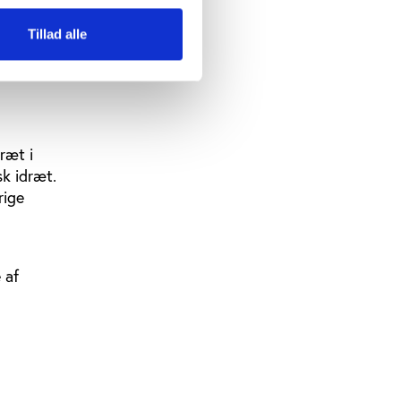
rencen med
Tillad alle
 for Nuuk.
ræt i
sk idræt.
rige
 af