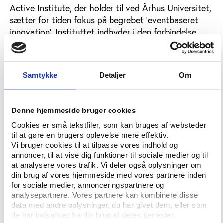
Active Institute, der holder til ved Århus Universitet,
sætter for tiden fokus på begrebet ’eventbaseret
innovation’. Instituttet indbyder i den forbindelse
sammen med Region Midtjylland, Århus, Viborg og
Herning Kommune til konference om emnet.
EM-slutrunden for U21-hold i fodbold skal i 2011
Samtykke
Detaljer
Om
afvikles i Midtjylland, og konferencen stiller skarpt
på, hvad der findes af innovationsmuligheder for
virksomheder, der ønsker at være en del af den store
Denne hjemmeside bruger cookies
fodboldevent. Samtidig giver konferencen et bredere
Cookies er små tekstfiler, som kan bruges af websteder
indblik i samspillet mellem sport, teknologi og
til at gøre en brugers oplevelse mere effektiv.
Vi bruger cookies til at tilpasse vores indhold og
innovation.
annoncer, til at vise dig funktioner til sociale medier og til
at analysere vores trafik. Vi deler også oplysninger om
Blandt oplægsholderne er Uffe Elbæk, der var
din brug af vores hjemmeside med vores partnere inden
direktør for World Outgames 2009, Christian
for sociale medier, annonceringspartnere og
Bordinggaard fra DBU, der fungerer som
analysepartnere. Vores partnere kan kombinere disse
turneringsdirektør for U21-slutrunden, og Kenneth
data med andre oplysninger, du har givet dem, eller som
Olausson, der er direktør i den svenske sport- og
de har indsamlet fra din brug af deres tjenester.