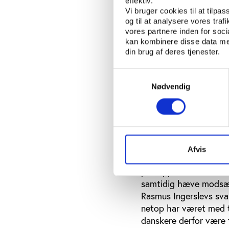
effektiv.
Vi bruger cookies til at tilpas
og til at analysere vores tra
De kommercielle fi
vores partnere inden for soc
Rasmus Ingerskev fra 
kan kombinere disse data med
kommercielle fitnessce
din brug af deres tjenester.
forebyggende sundhe
Samtykkevalg
Han fremhævede bl.a., a
Nødvendig
bliver godt modtaget a
det konkurrencemoment
alene den kommerciell
bør tænke centrene in
de offentlige midler, 
Afvis
Netop det sidste forsl
princippet blot kunne b
samtidig hæve modsæt
Rasmus Ingerslevs sva
netop har været med ti
danskere derfor være 