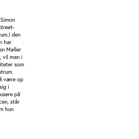
m Simon
treet-
rum.I den
n har
en Møller
 vil man i
iteter som
ntrum.
må være op
ig i
kusere på
en, står
om hun