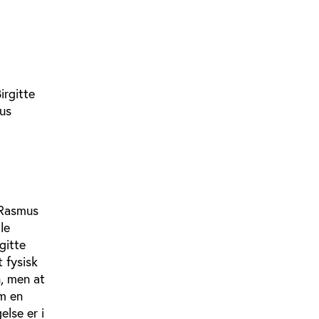
irgitte
us
 Rasmus
le
gitte
t fysisk
n, men at
om en
lse er i