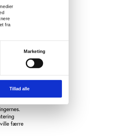
 medier
ed
tnere
t fra
 det
 disse ofte
Marketing
tyder
Ingerslev
 en del af
le centre.
Tillad alle
re i
t ville
ngernes.
tering
ville færre