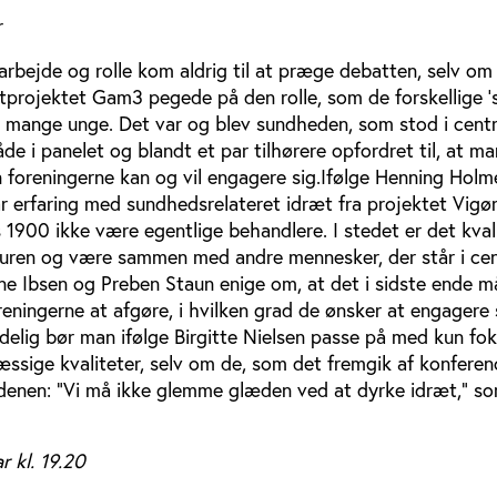
r
arbejde og rolle kom aldrig til at præge debatten, selv o
tprojektet Gam3 pegede på den rolle, som de forskellige 's
or mange unge. Det var og blev sundheden, som stod i cent
de i panelet og blandt et par tilhørere opfordret til, at ma
n foreningerne kan og vil engagere sig.Ifølge Henning Holm
r erfaring med sundhedsrelateret idræt fra projektet Vigør,
 1900 ikke være egentlige behandlere. I stedet er det kval
uren og være sammen med andre mennesker, der står i ce
rne Ibsen og Preben Staun enige om, at det i sidste ende 
eningerne at afgøre, i hvilken grad de ønsker at engagere s
delig bør man ifølge Birgitte Nielsen passe på med kun fo
sige kvaliteter, selv om de, som det fremgik af konferenc
denen: ”Vi må ikke glemme glæden ved at dyrke idræt,” s
r kl. 19.20