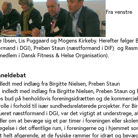
Fra venstre
 Ibsen, Lis Puggaard og Mogens Kirkeby. Herefter følger B
ormand i DGI), Preben Staun (næstformand i DIF) og Rasm
smedlem i Dansk Fitness & Helse Organisation).
aneldebat
ledt med indlæg fra Birgitte Nielsen, Preben Staun
 indledt med indlæg fra Birgitte Nielsen, Preben Staun og
res bud på henholdsvis foreningsidrætten og de kommerciel
olle i forhold til især sundhedsrelaterede projekter. For Bir
tueret næstformand i DGI, var det vigtigt at understrege, a
dler om at bevæge sig et par timer i foreningen eller skole
gelse i det offentlige rum, i foreningerne og i hjemmet s
t helt afgørende, at de fysiske rammer for idræt og bevæge