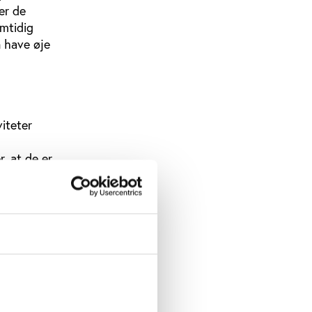
 er de
amtidig
 have øje
iteter
, at de er
er flere
ventuelt
en om,
n så også
ed, så
e