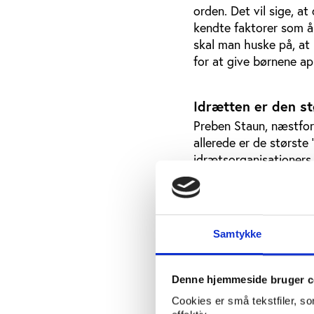
orden. Det vil sige, at
kendte faktorer som å
skal man huske på, at
for at give børnene a
Idrætten er den s
Preben Staun, næstfor
allerede er de største
idrætsorganisationers 
klar til at byde ind på
I den forbindelse fore
foreninger, og som kan
Samtykke
med særligt personale
hvilke foreninger kom
en mere differentieret
Denne hjemmeside bruger c
længe man ikke kun hæl
Cookies er små tekstfiler, s
driftstilskud, der lang