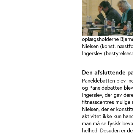
oplægsholderne Bjarne
Nielsen (konst. næstf
Ingerslev (bestyrelse
Den afsluttende p
Paneldebatten blev ind
og Paneldebatten blev
Ingerslev, der gav de
fitnesscentres mulige r
Nielsen, der er konsti
aktivitet ikke kun han
man må se fysisk bevæ
helhed. Desuden er de