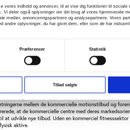
se vores indhold og annoncer, til at vise dig funktioner til sociale
fik. Vi deler også oplysninger om din brug af vores hjemmeside m
tnesscentres rolle
iale medier, annonceringspartnere og analysepartnere. Vores par
Dansk Fitness & Helse Organisation påpegede, at også de
 andre oplysninger, du har givet dem, eller som de har indsamle
ntre og deres ansatte i høj grad ser sig selv som aktører i
dsarbejde.
t flere og flere centre i dag udvikler tilbud til børn, og at
Præferencer
Statistik
f børnenes forældre, fordi tilbuddene ikke har
 over sig, som man ser i en del idrætsgrene. Desuden be
e fitness-sektors størrelse, at kommunerne ifølge Rasmus 
d i deres sundhedsløsninger, ligesom man bør overveje, om
som går til breddeidrætten, kan føres over til de kommerciel
Tillad valgte
ag fik Bjarne Ibsen til at bemærke, at de kommercielle cent
live selvejende institutioner i stil med de private skoler. De
ningerne mellem de kommercielle motionstilbud og foreni
rerede, at de kommercielle centre med deres markedsorien
l at udvikle nye tilbud. Uden en kommerciel fitnesssektor 
fysisk aktive.