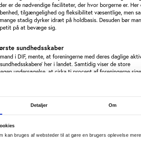
 der er de nødvendige faciliteter, der hvor borgerne er. Her
benhed, tilgængelighed og fleksibilitet væsentlige, men s
 mange stadig dyrker idræt på holdbasis. Desuden bør man
ppetit på at bevæge sig.
tørste sundhedsskaber
mand i DIF, mente, at foreningerne med deres daglige aktiv
 ’sundhedsskabere’ her i landet. Samtidig viser de store
egen undersøgelse, at cirka ti procent af foreningerne siger
 særlige projekter.
slog han, at man også inddrager lokale idrætshaller, der hus
 blive naturlige omdrejningspunkter for større projekter, e
Detaljer
Om
 tilknyttet. Desuden kan lokale idrætsråd bidrage med vid
munerne kan overveje at indgå samarbejdsaftaler med. Ha
 offentlig støtte til foreningerne som en interessant muligh
ookies
der penge ud til kortere projekter, men giver egentlig
om kan bruges af websteder til at gøre en brugers oplevelse mer
tidssikrer projekterne.