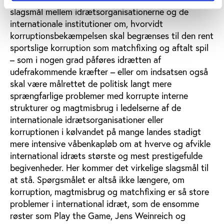
slagsmål mellem idrætsorganisationerne og de
internationale institutioner om, hvorvidt
korruptionsbekæmpelsen skal begrænses til den rent
sportslige korruption som matchfixing og aftalt spil
– som i nogen grad påføres idrætten af
udefrakommende kræfter – eller om indsatsen også
skal være målrettet de politisk langt mere
sprængfarlige problemer med korrupte interne
strukturer og magtmisbrug i ledelserne af de
internationale idrætsorganisationer eller
korruptionen i kølvandet på mange landes stadigt
mere intensive våbenkapløb om at hverve og afvikle
international idræts største og mest prestigefulde
begivenheder. Her kommer det virkelige slagsmål til
at stå. Spørgsmålet er altså ikke længere, om
korruption, magtmisbrug og matchfixing er så store
problemer i international idræt, som de ensomme
røster som Play the Game, Jens Weinreich og