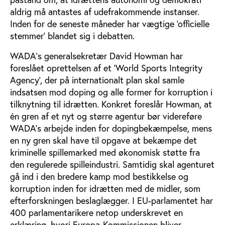
aldrig må antastes af udefrakommende instanser.
Inden for de seneste måneder har vægtige 'officielle
stemmer' blandet sig i debatten.
WADA's generalsekretær David Howman har
foreslået oprettelsen af et ’World Sports Integrity
Agency’, der på internationalt plan skal samle
indsatsen mod doping og alle former for korruption i
tilknytning til idrætten. Konkret foreslår Howman, at
én gren af et nyt og større agentur bør videreføre
WADA’s arbejde inden for dopingbekæmpelse, mens
en ny gren skal have til opgave at bekæmpe det
kriminelle spillemarked med økonomisk støtte fra
den regulerede spilleindustri. Samtidig skal agenturet
gå ind i den bredere kamp mod bestikkelse og
korruption inden for idrætten med de midler, som
efterforskningen beslaglægger. I EU-parlamentet har
400 parlamentarikere netop underskrevet en
erklæring, hvori Europa-Kommissionen bliver