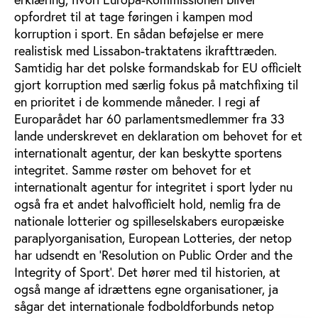
opfordret til at tage føringen i kampen mod
korruption i sport. En sådan beføjelse er mere
realistisk med Lissabon-traktatens ikrafttræden.
Samtidig har det polske formandskab for EU officielt
gjort korruption med særlig fokus på matchfixing til
en prioritet i de kommende måneder. I regi af
Europarådet har 60 parlamentsmedlemmer fra 33
lande underskrevet en deklaration om behovet for et
internationalt agentur, der kan beskytte sportens
integritet. Samme røster om behovet for et
internationalt agentur for integritet i sport lyder nu
også fra et andet halvofficielt hold, nemlig fra de
nationale lotterier og spilleselskabers europæiske
paraplyorganisation, European Lotteries, der netop
har udsendt en ’Resolution on Public Order and the
Integrity of Sport’. Det hører med til historien, at
også mange af idrættens egne organisationer, ja
sågar det internationale fodboldforbunds netop