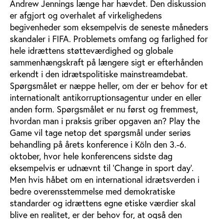
Andrew Jennings længe har hævdet. Den diskussion
er afgjort og overhalet af virkelighedens
begivenheder som eksempelvis de seneste måneders
skandaler i FIFA. Problemets omfang og farlighed for
hele idrættens støtteværdighed og globale
sammenhængskraft på længere sigt er efterhånden
erkendt i den idrætspolitiske mainstreamdebat.
Spørgsmålet er næppe heller, om der er behov for et
internationalt antikorruptionsagentur under en eller
anden form. Spørgsmålet er nu først og fremmest,
hvordan man i praksis griber opgaven an? Play the
Game vil tage netop det spørgsmål under seriøs
behandling på årets konference i Köln den 3.-6.
oktober, hvor hele konferencens sidste dag
eksempelvis er udnævnt til 'Change in sport day'.
Men hvis håbet om en international idrætsverden i
bedre overensstemmelse med demokratiske
standarder og idrættens egne etiske værdier skal
blive en realitet, er der behov for, at også den