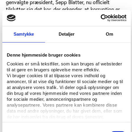
genvalgte præsident, Sepp Blatter, nu officielt
tilslutter sig det kor, der erkender, at korruption er
en udfordring for den internationale idræt og
forlanger, at der må gøres noget. Men her kan man
vist godt konkludere, at tiltroen til, at FIFA-
Samtykke
Detaljer
Om
præsidenten og hans organisation uden pres udefra
formår – eller reelt ønsker - at trænge til bunds i
korruptionsproblemer, er ganske minimal. Dette
Denne hjemmeside bruger cookies
bekræftes senest af den helt friske rapport fra det
Cookies er små tekstfiler, som kan bruges af websteder
britiske parlaments tværpolitiske udvalg for kultur,
til at gøre en brugers oplevelse mere effektiv.
medier og idræt om forløbet i forbindelse med FIFA's
Vi bruger cookies til at tilpasse vores indhold og
kontroversielle valg af VM-værter i 2018 og 2022 og
annoncer, til at vise dig funktioner til sociale medier og til
korruptionsbeskyldningerne i forbindelse med det
at analysere vores trafik. Vi deler også oplysninger om
din brug af vores hjemmeside med vores partnere inden
seneste præsidentvalg i FIFA. Om FIFA's frafald af
for sociale medier, annonceringspartnere og
videre tiltale i bestikkelsessagen mod den nu
analysepartnere. Vores partnere kan kombinere disse
fratrådte vicepræsent Jack Warner hedder det
data med andre oplysninger, du har givet dem, eller som
blandt andet: "Der er tilstrækkeligt med beviser til,
de har indsamlet fra din brug af deres tjenester.
at FIFA burde indlede en fuld, omgående og
uafhængig undersøgelse og offentliggøre
Samtykkevalg