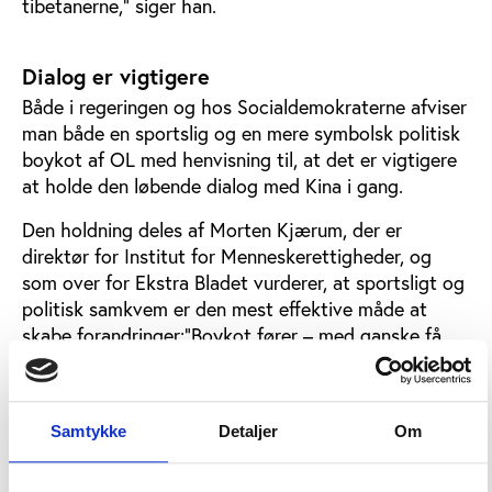
tibetanerne," siger han.
Dialog er vigtigere
Både i regeringen og hos Socialdemokraterne afviser
man både en sportslig og en mere symbolsk politisk
boykot af OL med henvisning til, at det er vigtigere
at holde den løbende dialog med Kina i gang.
Den holdning deles af Morten Kjærum, der er
direktør for Institut for Menneskerettigheder, og
som over for Ekstra Bladet vurderer, at sportsligt og
politisk samkvem er den mest effektive måde at
skabe forandringer:"Boykot fører – med ganske få
undtagelser – til det modsatte," siger Morten
Kjærum, der også peger på, at OL har givet
tibetanerne en platform for deres kritik.
Samtykke
Detaljer
Om
International afvisning af boykotforslag