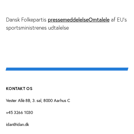
Dansk Folkepartis
pressemeddelelse
Omtalele
af EU's
sportsministrenes udtalelse
KONTAKT OS
Vester Allé 8B, 3. sal, 8000 Aarhus C
+45 3266 1030
idan@idan.dk