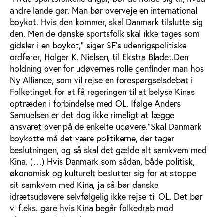
andre lande gør. Man bør overveje en international
boykot. Hvis den kommer, skal Danmark tilslutte sig
den. Men de danske sportsfolk skal ikke tages som
gidsler i en boykot," siger SF's udenrigspolitiske
ordfører, Holger K. Nielsen, til Ekstra Bladet.Den
holdning over for udøvernes rolle genfinder man hos
Ny Alliance, som vil rejse en forespørgselsdebat i
Folketinget for at få regeringen til at belyse Kinas
optræden i forbindelse med OL. Ifølge Anders
Samuelsen er det dog ikke rimeligt at lægge
ansvaret over på de enkelte udøvere."Skal Danmark
boykotte må det være politikerne, der tager
beslutningen, og så skal det gælde alt samkvem med
Kina. (…) Hvis Danmark som sådan, både politisk,
økonomisk og kulturelt beslutter sig for at stoppe
sit samkvem med Kina, ja så bør danske
idrætsudøvere selvfølgelig ikke rejse til OL. Det bør
vi f.eks. gøre hvis Kina begår folkedrab mod