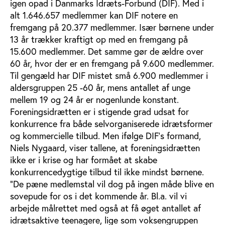
igen opad i Danmarks Idræts-Forbund (DIF). Med i
alt 1.646.657 medlemmer kan DIF notere en
fremgang på 20.377 medlemmer. Især børnene under
13 år trækker kraftigt op med en fremgang på
15.600 medlemmer. Det samme gør de ældre over
60 år, hvor der er en fremgang på 9.600 medlemmer.
Til gengæld har DIF mistet små 6.900 medlemmer i
aldersgruppen 25 -60 år, mens antallet af unge
mellem 19 og 24 år er nogenlunde konstant.
Foreningsidrætten er i stigende grad udsat for
konkurrence fra både selvorganiserede idrætsformer
og kommercielle tilbud. Men ifølge DIF's formand,
Niels Nygaard, viser tallene, at foreningsidrætten
ikke er i krise og har formået at skabe
konkurrencedygtige tilbud til ikke mindst børnene.
"De pæne medlemstal vil dog på ingen måde blive en
sovepude for os i det kommende år. Bl.a. vil vi
arbejde målrettet med også at få øget antallet af
idrætsaktive teenagere, lige som voksengruppen