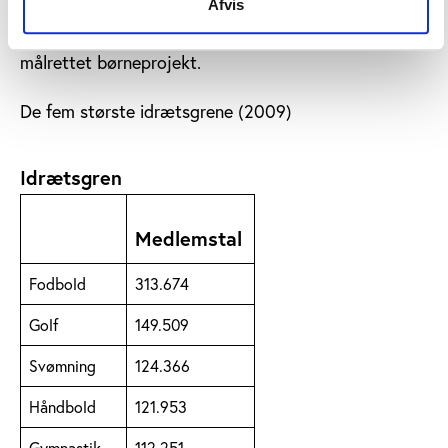
Afvis
krise. Ifølge Jyllands-Posten vil gymnastikforbundet
nu overveje sin kontingentstruktur og igangsætte et
målrettet børneprojekt.
De fem største idrætsgrene (2009)
Idrætsgren
Medlemstal
Fodbold
313.674
Golf
149.509
Svømning
124.366
Håndbold
121.953
Gymnastik
112.251