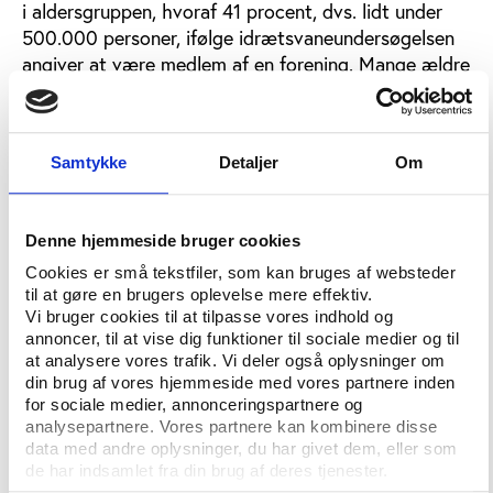
i aldersgruppen, hvoraf 41 procent, dvs. lidt under
500.000 personer, ifølge idrætsvaneundersøgelsen
angiver at være medlem af en forening. Mange ældre
står altså uden for DIF-idrætten – også blandt dem,
som angiver at være medlem af en idrætsforening.
Sammenligningen bør dog tages med visse
Samtykke
Detaljer
Om
forbehold. Eksempelvis tæller DIF medlemskaber og
ikke personer, ligesom den ældre befolkningsgruppe
også omfatter en del meget gamle eller syge
Denne hjemmeside bruger cookies
mennesker uden for de fleste foreningers
rækkevidde.
Cookies er små tekstfiler, som kan bruges af websteder
til at gøre en brugers oplevelse mere effektiv.
Vi bruger cookies til at tilpasse vores indhold og
annoncer, til at vise dig funktioner til sociale medier og til
DBU går frem - gymnastikforbunder taber
at analysere vores trafik. Vi deler også oplysninger om
terræn
din brug af vores hjemmeside med vores partnere inden
Bag årets medlemstal gemmer sig også store
for sociale medier, annonceringspartnere og
variationer i de enkelte idrætsgrene.
analysepartnere. Vores partnere kan kombinere disse
data med andre oplysninger, du har givet dem, eller som
I absolutte tal er fodbold under DBU årets
de har indsamlet fra din brug af deres tjenester.