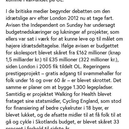
I de britiske medier begynder debatten om den
idrætslige arv efter London 2012 nu at tage fart.
Avisen the Independent on Sunday har undersøgt
budgetnedskæringer og lukninger af projekter, som
ellers var sat i værk for at kunne leve op til målet om
højere idrætsdeltagelse. Ifølge avisen er budgettet
for skolesport blevet skåret fra £162 millioner (knap
1,5 milliarder kr.) til £35 millioner (322 millioner kr.),
siden London i 2005 fik tildelt OL. Regeringens
prestigeprojekt – gratis adgang til svømmehaller for
folk under 16 og over 60 år – er blevet skrottet. Det
samme er planer om at bygge 1.300 legepladser.
Samtidig er projektet Walking for Health blevet
frataget sine statsmidler, Cycling England, som stod
for finansiering af bedre cykelruter i 18 byer, er
blevet lukket, og de afsatte midler til at få folk til at
gå og cykle i Skotlands budget, er blevet skåret 33
procent i forhold til sidste år.