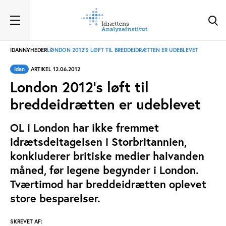
IDAN
NYHEDER
LONDON 2012'S LØFT TIL BREDDEIDRÆTTEN ER UDEBLEVET
Idan
ARTIKEL 12.06.2012
London 2012's løft til
breddeidrætten er udeblevet
OL i London har ikke fremmet
idrætsdeltagelsen i Storbritannien,
konkluderer britiske medier halvanden
måned, før legene begynder i London.
Tværtimod har breddeidrætten oplevet
store besparelser.
SKREVET AF: