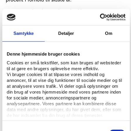
I en national undersøgelse udtrykker næsten
halvdelen af de adspurgte, at de føler, at børn og
unge mangler muligheder for at dyrke idræt i skolen.
Halvdelen af drengene føler sig pressede til at dyrke
Samtykke
Detaljer
Om
konventionelle idrætter som fodbold, mens mere end
60 procent af pigerne mente, at de initiativer, der
blev taget for at aktivere dem, ikke virkede, skiver
Denne hjemmeside bruger cookies
the Independent.
Cookies er små tekstfiler, som kan bruges af websteder
til at gøre en brugers oplevelse mere effektiv.
Vi bruger cookies til at tilpasse vores indhold og
Kritik af Sport England
annoncer, til at vise dig funktioner til sociale medier og til
at analysere vores trafik. Vi deler også oplysninger om
En reporter fra the Independent, Michael Calvin, som
din brug af vores hjemmeside med vores partnere inden
personligt har deltaget i en del af de officielle møder
for sociale medier, annonceringspartnere og
om, hvordan Storbritannien skulle indfri løftet om
analysepartnere. Vores partnere kan kombinere disse
flere aktive efter OL, siger direkte, at OL i London
data med andre oplysninger, du har givet dem, eller som
ikke vil betyde større deltagelse i breddeidræt.
de har indsamlet fra din brug af deres tjenester.
”De olympiske lege vil ikke producere børn, der er
Samtykkevalg