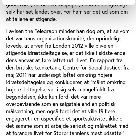
gode varer, da de ikke afspejler, hvad han angiveligt
selv har set landet over. For ham ser det ud som om
at tallene er stigende.
I avisen the Telegraph minder han dog om, at selvom
det var hans organisationskomité, der oprindeligt
lovede, at arven fra London 2012 ville blive en
stigende idrætsdeltagelse, er det ikke i sidste ende
dens ansvar at føre løftet ud i livet. En rapport fra
den britiske tænketank, Centre for Social Justice, fra
maj 2011 har undersøgt løftet omkring højere
idrætsdeltagelse og konkluderer, at ”målet omkring
højere deltagelse var i sig selv mangelfuldt fra
begyndelsen, ikke kun fordi det var mere
overbevisende som en salgstale end en politisk
målsætning, men også fordi det at ville få flere
engageret i en uspecificeret sportsaktivitet ikke er
det samme som at arbejde seriøst og målrettet med
at forandre livet for Storbritanniens mest udsatte.”