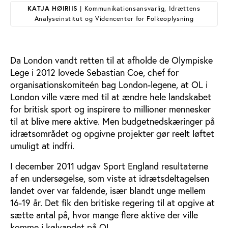
KATJA HØIRIIS
| Kommunikationsansvarlig, Idrættens
Analyseinstitut og Videncenter for Folkeoplysning
Da London vandt retten til at afholde de Olympiske
Lege i 2012 lovede Sebastian Coe, chef for
organisationskomiteén bag London-legene, at OL i
London ville være med til at ændre hele landskabet
for britisk sport og inspirere to millioner mennesker
til at blive mere aktive. Men budgetnedskæringer på
idrætsområdet og opgivne projekter gør reelt løftet
umuligt at indfri.
I december 2011 udgav Sport England resultaterne
af en undersøgelse, som viste at idrætsdeltagelsen
landet over var faldende, især blandt unge mellem
16-19 år. Det fik den britiske regering til at opgive at
sætte antal på, hvor mange flere aktive der ville
komme i kølvandet på OL.