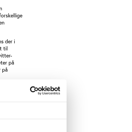
n
orskellige
en
s der i
 til
itter-
eter på
r på
elationer
rt
rætter som