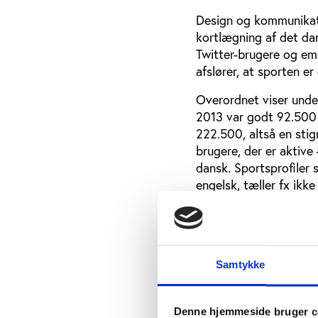
Design og kommunikati
kortlægning af det dan
Twitter-brugere og em
afslører, at sporten e
Overordnet viser unde
2013 var godt 92.500 r
222.500, altså en stig
brugere, der er aktive
dansk. Sportsprofiler
engelsk, tæller fx ikk
Resultaterne viser, at
og tweets: sport/kend
kommunikation/tech/i
nedenfor).
Samtykke
Kendte danskere har fl
sportsfeltet er det da
Denne hjemmeside bruger c