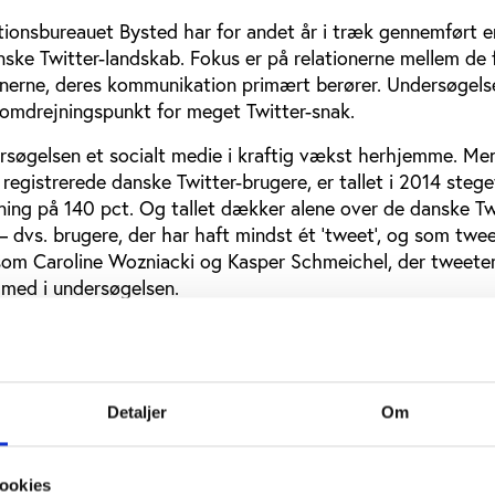
onsbureauet Bysted har for andet år i træk gennemført e
ske Twitter-landskab. Fokus er på relationerne mellem de f
nerne, deres kommunikation primært berører. Undersøgels
r omdrejningspunkt for meget Twitter-snak.
rsøgelsen et socialt medie i kraftig vækst herhjemme. Men
egistrerede danske Twitter-brugere, er tallet i 2014 steget
ning på 140 pct. Og tallet dækker alene over de danske Tw
 – dvs. brugere, der har haft mindst ét ’tweet’, og som twe
 som Caroline Wozniacki og Kasper Schmeichel, der tweete
e med i undersøgelsen.
 der er fem overordnede emnekategorier, der præger folks r
te, musik/’teens’/comedy, politik/medier og
værksættere samt den mindre kategori uddannelse (se ko
Detaljer
Om
est følgere med tv-vært Anders Breinholt forrest i feltet. I
 også kendte sportsjournalister og atleter i store medieid
ookies