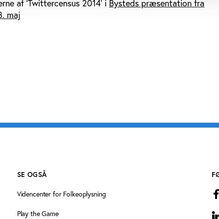
rne af ’Twittercensus 2014' i
Bysteds præsentation fra
8. maj
SE OGSÅ
F
Videncenter for Folkeoplysning
Play the Game