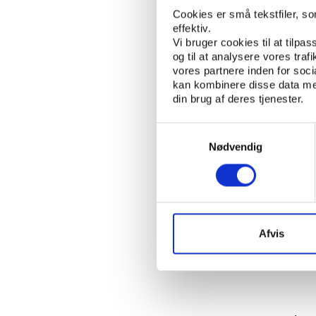
fodbold og håndbold, 
Cookies er små tekstfiler, s
Elming blandt journal
effektiv.
Niklas Landin blandt e
Vi bruger cookies til at tilpas
og til at analysere vores tra
I en skandinavisk kon
vores partnere inden for soc
kan kombinere disse data med
af registrerede bruger
din brug af deres tjenester.
aktive tweetere mod 
Samtykkevalg
Men hvor udviklingen i
Nødvendig
flere emnekategorier, 
Sverige i dag eksempel
bestemte idrætter, heru
landskab sammen, så d
seneste år.
Afvis
Læs mere om Twit