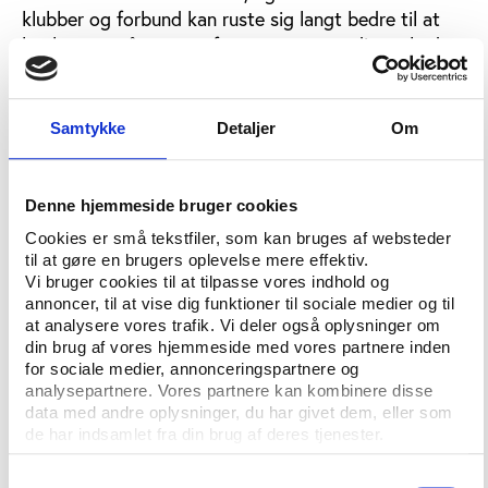
klubber og forbund kan ruste sig langt bedre til at
konkurrere på et mere fragmenteret mediemarked,
hvor kun de færreste trænger igennem for alvor.
Samtykke
Detaljer
Om
Problematisk mediebillede?
Forinden vil Idans medieanalytiker Martin Hedal
fremlægge en række tendenser for tv-dækningen af
Denne hjemmeside bruger cookies
dansk idræt siden 1993, mens DIF’s
Cookies er små tekstfiler, som kan bruges af websteder
kommunikationschef Morten Mølholm-Hansen viser
til at gøre en brugers oplevelse mere effektiv.
nye tal fra en undersøgelse af den danske
Vi bruger cookies til at tilpasse vores indhold og
sportspresse, som Mandag Morgen har gennemført
annoncer, til at vise dig funktioner til sociale medier og til
at analysere vores trafik. Vi deler også oplysninger om
for Idan og Play the game. Hvad betyder
din brug af vores hjemmeside med vores partnere inden
mediebilledet for den danske idrætskultur og for
for sociale medier, annonceringspartnere og
tidens mange satsninger på store events og
analysepartnere. Vores partnere kan kombinere disse
eliteidrætsnetværk, og har medierne overhovedet
data med andre oplysninger, du har givet dem, eller som
fattet, hvad der foregår på den danske sportsscene?
de har indsamlet fra din brug af deres tjenester.
Medierne er ikke kun kulturbærere, men i høj grad
Samtykkevalg