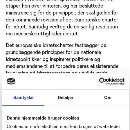
etaper hen over vinteren, og her besluttede
ministrene sig for de principper, der skal gælde for
den kommende revision af det europæiske charter
for idræt. Samtidig vedtog de en særlig resolution
om menneskerettigheder i idræt.
Det europæiske idrætscharter fastlægger de
grundlæggende principper for de nationale
idrætspolitikker og inspirerer politikere og
medlemslandene til at forbedre deres eksisterende
lovgivning på idrætsområdet og udvikle gode
rammer for idræt.
Charteret er fra 1992 og blev senest opdateret i
Samtykke
Detaljer
Om
2001, og nu skal det revideres for at tage højde for
de seneste udviklinger på området.
Respekt for menneskerettigheder i idræt er et af de
Denne hjemmeside bruger cookies
aktuelle områder, som ministrene har haft øje på
Cookies er små tekstfiler, som kan bruges af websteder