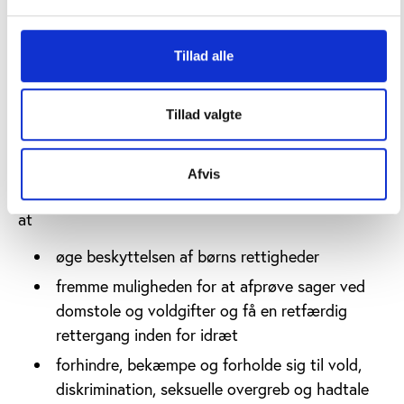
af EPAS fra 2019 og deltog heller ikke i årets
ministerkonference.
Tillad alle
Men de øvrige lande slog fast, at EPAS sammen med
idrætsbevægelsen skal gøre menneskerettigheder til
Tillad valgte
en topprioritet og blandt andet fokusere på at
beskytte atleters økonomiske og sociale rettigheder.
Ministrenes resolution om menneskerettigheder
Afvis
opfordrer også alle Europarådets medlemslande til
at
øge beskyttelsen af børns rettigheder
fremme muligheden for at afprøve sager ved
domstole og voldgifter og få en retfærdig
rettergang inden for idræt
forhindre, bekæmpe og forholde sig til vold,
diskrimination, seksuelle overgreb og hadtale