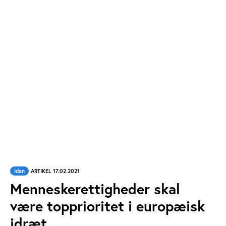
Idan
ARTIKEL 17.02.2021
Menneskerettigheder skal
være topprioritet i europæisk
idræt