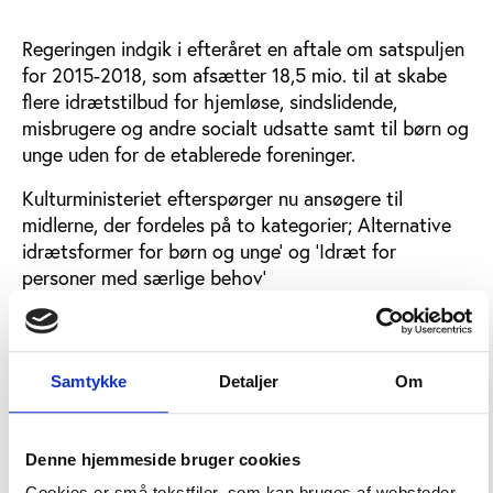
Regeringen indgik i efteråret en aftale om satspuljen
for 2015-2018, som afsætter 18,5 mio. til at skabe
flere idrætstilbud for hjemløse, sindslidende,
misbrugere og andre socialt udsatte samt til børn og
unge uden for de etablerede foreninger.
Kulturministeriet efterspørger nu ansøgere til
midlerne, der fordeles på to kategorier; Alternative
idrætsformer for børn og unge’ og ’Idræt for
personer med særlige behov’
Til det første projekt er der afsat 6,5 mio. kr., der
skal bruges til gadeidrætstilbud for børn og unge,
som ikke finder vej ind i de traditionelle
Samtykke
Detaljer
Om
idrætsforeninger. Beløbet skal fordeles blandt mindst
10 kommuner, og en gadeidrætsplatform skal sikre,
at viden inden for området bliver delt for at skabe
Denne hjemmeside bruger cookies
de bedst muligheder for at dyrke Streetdance,
Cookies er små tekstfiler, som kan bruges af websteder