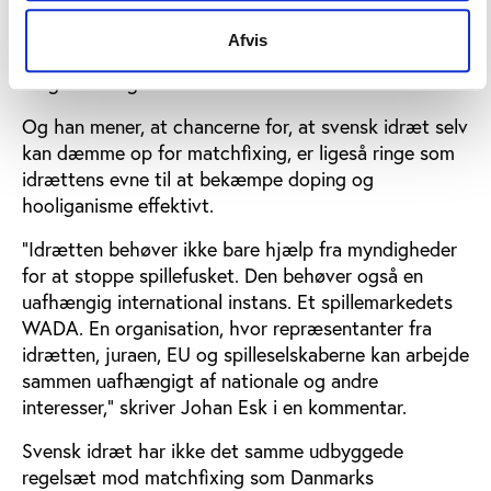
skandale, der af den svenske sportsskribent Johan
Esk i sig selv vil være den største spilleskandale i
Afvis
svensk idræt, hvis de politianmeldte
uregelmæssigheder bliver bekræftet.
Og han mener, at chancerne for, at svensk idræt selv
kan dæmme op for matchfixing, er ligeså ringe som
idrættens evne til at bekæmpe doping og
hooliganisme effektivt.
”Idrætten behøver ikke bare hjælp fra myndigheder
for at stoppe spillefusket. Den behøver også en
uafhængig international instans. Et spillemarkedets
WADA. En organisation, hvor repræsentanter fra
idrætten, juraen, EU og spilleselskaberne kan arbejde
sammen uafhængigt af nationale og andre
interesser,” skriver Johan Esk i en kommentar.
Svensk idræt har ikke det samme udbyggede
regelsæt mod matchfixing som Danmarks