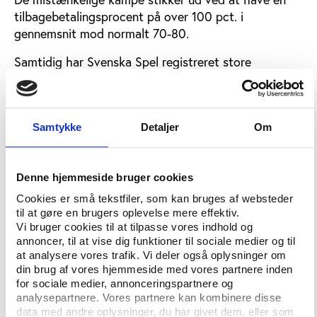
tilbagebetalingsprocent på over 100 pct. i
gennemsnit mod normalt 70-80.
Samtidig har Svenska Spel registreret store
væddemål på de pågældende kampe. De enkelte
væddemål var typisk på 500 kr. – dvs. det højeste
beløb, som man i Sverige kan spille uden at blive
Samtykke
Detaljer
Om
afkrævet legitimering – og ved en af kampene var
den samlede tilbagebetaling på over én million kr.
Gevinsterne blev hentet i flere omgange hos
Denne hjemmeside bruger cookies
forskellige forhandlere og ofte længe efter
Cookies er små tekstfiler, som kan bruges af websteder
kampafslutning – angiveligt for at undgå mistanke.
til at gøre en brugers oplevelse mere effektiv.
Men da indløsning af gevinster over 1.000 kr. kræver
Vi bruger cookies til at tilpasse vores indhold og
annoncer, til at vise dig funktioner til sociale medier og til
fremvisning af legitimation, har Svenska Spel kunnet
at analysere vores trafik. Vi deler også oplysninger om
tegne et billede af, hvem der har hentet gevinsterne.
din brug af vores hjemmeside med vores partnere inden
I de anmeldte sager skulle det dreje det sig om
for sociale medier, annonceringspartnere og
personer med tilknytning til dommerne.
analysepartnere. Vores partnere kan kombinere disse
data med andre oplysninger, du har givet dem, eller som