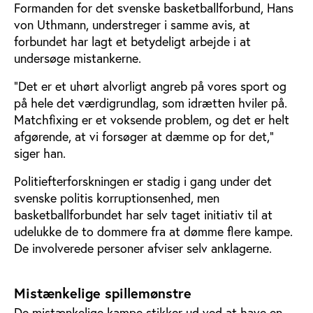
Formanden for det svenske basketballforbund, Hans
von Uthmann, understreger i samme avis, at
forbundet har lagt et betydeligt arbejde i at
undersøge mistankerne.
”Det er et uhørt alvorligt angreb på vores sport og
på hele det værdigrundlag, som idrætten hviler på.
Matchfixing er et voksende problem, og det er helt
afgørende, at vi forsøger at dæmme op for det,”
siger han.
Politiefterforskningen er stadig i gang under det
svenske politis korruptionsenhed, men
basketballforbundet har selv taget initiativ til at
udelukke de to dommere fra at dømme flere kampe.
De involverede personer afviser selv anklagerne.
Mistænkelige spillemønstre
De mistænkelige kampe stikker ud ved at have en