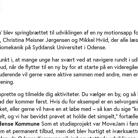
L
' blev springbrættet til udviklingen af en ny motionsapp f
, Christina Meisner Jørgensen og Mikkel Hviid, der alle læ
 Biomekanik på Syddansk Universitet i Odense.
unkt i, at mange unge har svært ved at navigere rundt i u
ud, når de flytter til en ny by for at starte på en videregå
uderende vil gerne være aktive sammen med andre, men er 
rening.
rette og tilmelde dig aktiviteter. Du vælger en by, og så
vad der kommer først. Hvis du for eksempel er en selvorgan
sket, eller gerne vil have en at løbe med – så kan du sige 
lt, og vi har bevidst prøvet at holde det simpelt,” fortæll
Odense Kommune
Som et studieprojekt var MoveJam i før
 et permanent tilbud, men det blev hurtigt et iværksætt