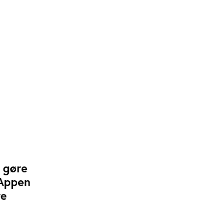
 gøre
 Appen
re