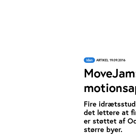
Idan
ARTIKEL 19.09.2016
MoveJam:
motionsa
Fire idrætsstud
det lettere at 
er støttet af 
større byer.