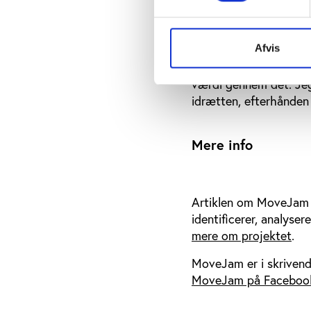
kommet ind i et miljø e
bare igen,” siger Chri
Afvis
”MoveJam er jo ikke h
som forhåbentlig får n
værdi gennem det. Jeg
idrætten, efterhånde
Mere info
Artiklen om MoveJam e
identificerer, analyse
mere om projektet
.
MoveJam er i skrivend
MoveJam på Faceboo