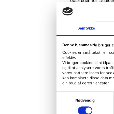
også uden for studiet
MoveJam-appen med 1
”Vores samarbejdspart
for dem. Da vi dykkede 
selvorganiseret idræt, 
Samtykke
puljen, og en uge efter
kører vi videre,” forkl
Denne hjemmeside bruger c
MoveJam-projektet kør
Cookies er små tekstfiler, s
MoveJam-teamet ser go
effektiv.
også udlandet kunne bl
Vi bruger cookies til at tilpas
og til at analysere vores tra
for Idræt og Biomekani
vores partnere inden for soc
bacheloruddannelsen og
kan kombinere disse data med
over konkrete produk
din brug af deres tjenester.
entreprenørskab ifølg
studerende:
Samtykkevalg
Nødvendig
”Jeg havde ikke tænkt
starten, men det er vi