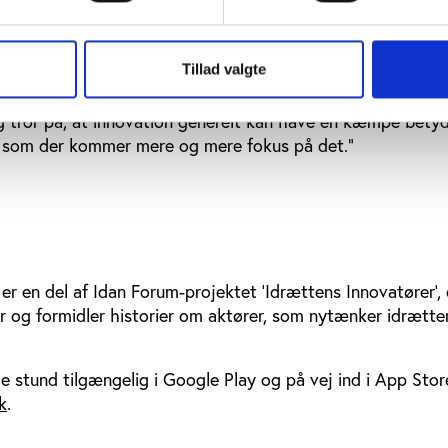
ller en kultur, hvor det er ok, hvis man fejler, for så prøve
stina Meisner Jørgensen. Mikkel Hviid supplerer:
Tillad valgte
elt vildt nytænkende, men det er en lettere måde at gøre 
ogle flere mennesker i bevægelse, og så håber jeg, at vi k
 tror på, at innovation generelt kan have en kæmpe betyd
n som der kommer mere og mere fokus på det.”
r en del af Idan Forum-projektet ’Idrættens Innovatører’, 
rer og formidler historier om aktører, som nytænker idrætte
e stund tilgængelig i Google Play og på vej ind i App Stor
k
.