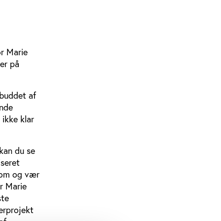
or Marie
ser på
dbuddet af
ende
ikke klar
 kan du se
iseret
”kom og vær
er Marie
ste
erprojekt