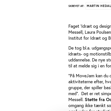
MARTIN HEDA
SKREVET AF:
Faget 'Idræt og design
Messell, Laura Poulsen
Institut for Idræt og
De tog bl.a. udgangsp
idræts- og motionstilb
uddannelse. De nye st
til at melde sig i en fo
”På MoveJam kan du op
aktiviteterne efter, h
gruppe, der spiller ba
med”. Det er ret simpe
Messell.
Støtte fra 
omgang ikke tænkt som