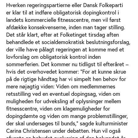
Hverken regeringspartierne eller Dansk Folkeparti
er klar til at indføre obligatorisk dopingkontrol i
landets kommercielle fitnesscentre, men vil først
afdække konsekvenserne, inden man tager stilling.
Det står klart, efter at Folketinget tirsdag aften
behandlede et socialdemokratisk beslutningsforslag,
der ville have pålagt regeringen at komme med et
lovforslag om obligatorisk kontrol inden
sommerferien. Det kommer nu tidligst til efteråret –
hvis det overhovedet kommer: ”For at kunne skrue
på de rigtige håndtag har vi simpelt hen behov for
mere nøjagtig viden: Viden om medlemmernes
retsstilling ved en eventuel dopingsag, viden om
muligheden for udveksling af oplysninger mellem
fitnesscentre, viden om klagemuligheder for
dopingdømte og viden om mange problemstillinger,
der skal undersøges til bunds,” sagde kulturminister
Carina Christensen under debatten. Hun vil også
afvente en bebudet evaluering af den halvandet år