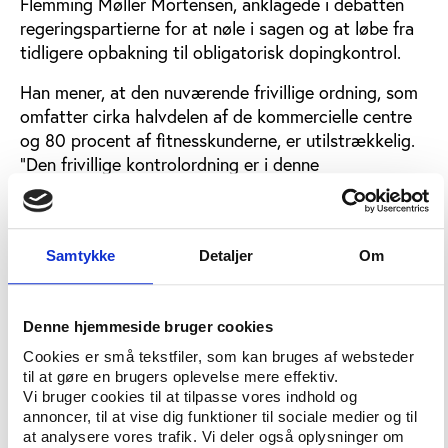
Flemming Møller Mortensen, anklagede i debatten
regeringspartierne for at nøle i sagen og at løbe fra
tidligere opbakning til obligatorisk dopingkontrol.
Han mener, at den nuværende frivillige ordning, som
omfatter cirka halvdelen af de kommercielle centre
og 80 procent af fitnesskunderne, er utilstrækkelig.
”Den frivillige kontrolordning er i denne
sammenhæng et problem, fordi den ikke sender et
entydigt signal til fitnesscentrene og motionisterne
om, at doping er uacceptabelt og ulovligt. En
Samtykke
Detaljer
Om
person, der bliver taget for doping i et af de
tilmeldte centre, vil kunne gå rundt om hjørnet og
melde sig ind i et andet center, som ikke er tilmeldt
Denne hjemmeside bruger cookies
kontrolordningen. Det er ganske enkelt for
inkonsekvent en linje i forhold til problemets omfang
Cookies er små tekstfiler, som kan bruges af websteder
til at gøre en brugers oplevelse mere effektiv.
og alvor,” sagde Flemming Møller Mortensen. Han
Vi bruger cookies til at tilpasse vores indhold og
havde støtte fra SF, Enhedslisten og De Radikale. SF
annoncer, til at vise dig funktioner til sociale medier og til
pegede dog samtidig på, at der også er behov
at analysere vores trafik. Vi deler også oplysninger om