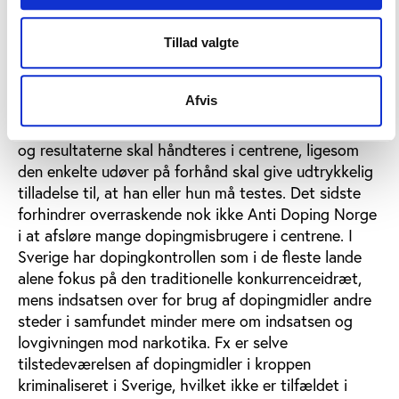
kontrolordning, har Anti Doping Norge,
fitnesscentrene og den organiserede idræt talt for
Tillad valgte
en striksere kontrol, mens især det norske datatilsyn
har kæmpet imod ud fra et ønske om at værne om
Afvis
den enkelte borgers rettigheder. Derfor er der i
Norge meget stramme regler for, hvordan kontrollen
og resultaterne skal håndteres i centrene, ligesom
den enkelte udøver på forhånd skal give udtrykkelig
tilladelse til, at han eller hun må testes. Det sidste
forhindrer overraskende nok ikke Anti Doping Norge
i at afsløre mange dopingmisbrugere i centrene. I
Sverige har dopingkontrollen som i de fleste lande
alene fokus på den traditionelle konkurrenceidræt,
mens indsatsen over for brug af dopingmidler andre
steder i samfundet minder mere om indsatsen og
lovgivningen mod narkotika. Fx er selve
tilstedeværelsen af dopingmidler i kroppen
kriminaliseret i Sverige, hvilket ikke er tilfældet i