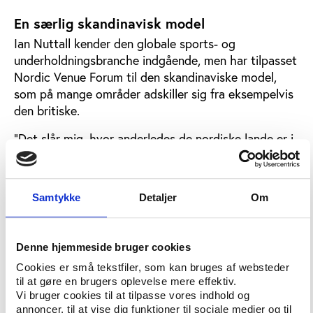
En særlig skandinavisk model
Ian Nuttall kender den globale sports- og
underholdningsbranche indgående, men har tilpasset
Nordic Venue Forum til den skandinaviske model,
som på mange områder adskiller sig fra eksempelvis
den britiske.
”Det slår mig, hvor anderledes de nordiske lande er i
forhold til resten af Vesteuropa, Nordamerika eller
andre såkaldt ’udviklede’ regioner. Jeg vil ikke sige,
at den nordiske arenaindustri er tilbagestående, den
Samtykke
Detaljer
Om
er bare fuldstændig anderledes, hvad angår
strukturen og det ’socialdemokratiske’ fundament for
alle arenaerne. Fra et idealistisk synspunkt er det
Denne hjemmeside bruger cookies
fantastisk, men i praksis er det store spørgsmål, om
Cookies er små tekstfiler, som kan bruges af websteder
ikke den nordiske model fører til for mange
til at gøre en brugers oplevelse mere effektiv.
byggerier af den forkerte slags med de forkerte
Vi bruger cookies til at tilpasse vores indhold og
placeringer,” sagde Ian Nuttall i forbindelse med
annoncer, til at vise dig funktioner til sociale medier og til