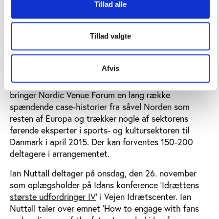
Hernings Jyske Bank Boxen, lige som byens mange
Tillad alle
fodboldtilhængere har et nyt eller moderniseret
stadion som obligatorisk punkt på dagsordenen, når
Tillad valgte
fodboldsnakken raser i sociale medier.
Der er således nok at tale om og vise frem i
Afvis
værtsbyen. Besøg på spændende venues er da også
en del af programmet, men først og fremmest
bringer Nordic Venue Forum en lang række
spændende case-historier fra såvel Norden som
resten af Europa og trækker nogle af sektorens
førende eksperter i sports- og kultursektoren til
Danmark i april 2015. Der kan forventes 150-200
deltagere i arrangementet.
Ian Nuttall deltager på onsdag, den 26. november
som oplægsholder på Idans konference ’
Idrættens
største udfordringer IV
’ i Vejen Idrætscenter. Ian
Nuttall taler over emnet ’How to engage with fans