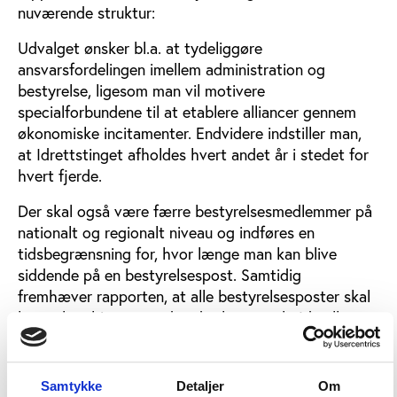
nuværende struktur:
Udvalget ønsker bl.a. at tydeliggøre
ansvarsfordelingen imellem administration og
bestyrelse, ligesom man vil motivere
specialforbundene til at etablere alliancer gennem
økonomiske incitamenter. Endvidere indstiller man,
at Idrettstinget afholdes hvert andet år i stedet for
hvert fjerde.
Der skal også være færre bestyrelsesmedlemmer på
nationalt og regionalt niveau og indføres en
tidsbegrænsning for, hvor længe man kan blive
siddende på en bestyrelsespost. Samtidig
fremhæver rapporten, at alle bestyrelsesposter skal
kunne kombineres med andet lønnet arbejde eller
andet bestyrelsesarbejde, hvor der modtages
honorar.
Samtykke
Detaljer
Om