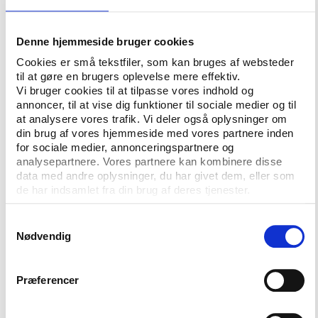
Færre specialforbund
Mens model 1 altså kun opererer med mindre
Denne hjemmeside bruger cookies
justeringer af strukturerne, er de anbefalede
Cookies er små tekstfiler, som kan bruges af websteder
ændringer i model 2 og 3 mere radikale.
til at gøre en brugers oplevelse mere effektiv.
Vi bruger cookies til at tilpasse vores indhold og
I både model 2 og 3 reduceres antallet af lokale
annoncer, til at vise dig funktioner til sociale medier og til
’idrætskredse’ fra 19 til 7 fællesidrætslige regioner.
at analysere vores trafik. Vi deler også oplysninger om
Mens regionerne får selvstændig politisk ledelse i
din brug af vores hjemmeside med vores partnere inden
model 2, bliver de syv fællesidrætslige regioner i
for sociale medier, annonceringspartnere og
analysepartnere. Vores partnere kan kombinere disse
model 3 uden eget politisk styre og skal referere
data med andre oplysninger, du har givet dem, eller som
direkte til NIF.
de har indsamlet fra din brug af deres tjenester.
Herudover anbefaler udvalget, at antallet af
Samtykkevalg
specialforbund skal reduceres. Denne reducering skal
Nødvendig
opnås via brug af forskellige incitamentsordninger. I
model 2 har som målsætning at reducere de
nuværende 54 specialforbund med en tredjedel,
Præferencer
mens model 3 vil halvere antallet. Ifølge rapporten
skal forbundene samles i flere større