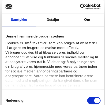
med fyringer af administrativt personale.
Forud for sagen havde hele den tidligere bestyrelse i
NIF med undtagelse af et enkelt medlem erkendt, at
Samtykke
Detaljer
Om
man ikke havde optrådt med en tilstrækkelig
agtpågivenhed under den økonomiske nedtur.
Denne hjemmeside bruger cookies
Sag mod generalsekretær afvist
Cookies er små tekstfiler, som kan bruges af websteder
til at gøre en brugers oplevelse mere effektiv.
Tirsdagens dom pålægger nu idrætspræsidenten et
Vi bruger cookies til at tilpasse vores indhold og
ansvar for nedturen, mens dommen samtidig slår
annoncer, til at vise dig funktioner til sociale medier og til
fast, at idrættens love ikke giver hjemmel for at
at analysere vores trafik. Vi deler også oplysninger om
pålægge sanktioner mod den tidligere
din brug af vores hjemmeside med vores partnere inden
generalsekretær Ivar Egeberg.
for sociale medier, annonceringspartnere og
analysepartnere. Vores partnere kan kombinere disse
Den økonomiske krise i NIF opstod, da forbundet
data med andre oplysninger, du har givet dem, eller som
de har indsamlet fra din brug af deres tjenester.
trods en truende økonomisk nedtur ikke i
tilstrækkelig grad foretog de nødvendige
Samtykkevalg
økonomiske tilpasninger. Et marketingsamarbejde
Nødvendig
med det private firma, onTarget, hvor NIF stillede