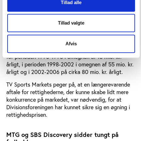
Tillad alle
Stigningen tyder på, at prisudviklingen på de danske
fodboldrettigheder igen er på vej opad, efter at
prisen kun steg en smule mellem de seneste to
Tillad valgte
aftaler (2009-2012 og 2012-2015) fra 354 mio. kr.
årligt til 367 mio. kr. årligt.
Afvis
Til sammenligning lå prisen for fodboldrettigheder
for perioden 1990-1995 i omegnen af 15 mio. kr.
årligt, i perioden 1998-2002 i omegnen af 55 mio. kr.
årligt og i 2002-2006 på cirka 80 mio. kr. årligt.
TV Sports Markets peger på, at en længerevarende
aftale for rettighederne, der kunne skabe lidt mere
konkurrence på markedet, var nødvendig, for at
Divisionsforeningen har kunnet sikre sig en øgning i
rettighedsprisen.
MTG og SBS Discovery sidder tungt på