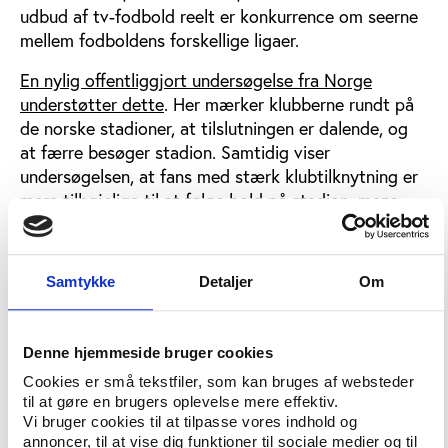
udbud af tv-fodbold reelt er konkurrence om seerne
mellem fodboldens forskellige ligaer.
En nylig offentliggjort undersøgelse fra Norge
understøtter dette
. Her mærker klubberne rundt på
de norske stadioner, at tilslutningen er dalende, og
at færre besøger stadion. Samtidig viser
undersøgelsen, at fans med stærk klubtilknytning er
mere tilbøjelige til at følge hold på stadion, mens
fans med stor international interesse har mindre
tendens til at opsøge norsk livefodbold.
Samtykke
Detaljer
Om
Udviklingen af produktet omkring Superligaen og
dansk klubfodbold kan derfor have vital betydning
for at sikre et stærkt brand og opbakning på
Denne hjemmeside bruger cookies
længere sigt. Det skal opretholde tilskuerinteressen
på stadion, der er med til at skabe god stemning på
Cookies er små tekstfiler, som kan bruges af websteder
til at gøre en brugers oplevelse mere effektiv.
stadion, og samtidig styrke tv-produktet og dermed
Vi bruger cookies til at tilpasse vores indhold og
værdien af medierettighederne for såvel
annoncer, til at vise dig funktioner til sociale medier og til