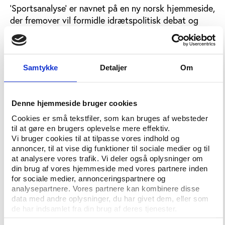
'Sportsanalyse' er navnet på en ny norsk hjemmeside,
der fremover vil formidle idrætspolitisk debat og
idrætsvidenskabeligt stof med hovedvægten lagt på
analyser og kommentarer.
Dermed har Norge fået et internetmedie med flere
Samtykke
Detaljer
Om
fællestræk til Idan.dk og Idrottsforum.org, der
udgives fra Sverige.
Denne hjemmeside bruger cookies
Indtil videre rummer siden primært links til artikler på
Cookies er små tekstfiler, som kan bruges af websteder
andre medier og institutioners hjemmesider, bl.a.
til at gøre en brugers oplevelse mere effektiv.
denne. Men Sportsanalyse vil også offentliggøre
Vi bruger cookies til at tilpasse vores indhold og
egenproducerede artikler og kommentarer med
annoncer, til at vise dig funktioner til sociale medier og til
hjælp fra et netværk af journalister og forskere. De
at analysere vores trafik. Vi deler også oplysninger om
redaktionelle emneområder omfatter bl.a. doping,
din brug af vores hjemmeside med vores partnere inden
for sociale medier, annonceringspartnere og
topidræt, idrætspolitik, medier og den olympiske
analysepartnere. Vores partnere kan kombinere disse
bevægelse.
data med andre oplysninger, du har givet dem, eller som
de har indsamlet fra din brug af deres tjenester.
Bag initiativet står idrætsforskeren og journalisten
Dag Vidar Hanstad, der til daglig arbejder på Norges