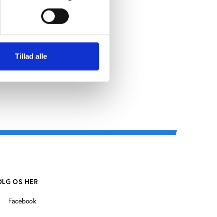
ed de
har haft
Tillad alle
ØLG OS HER
Facebook