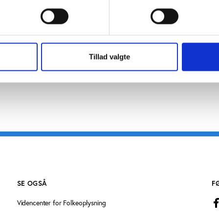
kritik fra blandt andet Idan,
som stillede spørgsmålstegn v
er i de professionelle sportsklubber, som strukturelt altid 
t skabe balance i regnskaberne.
Tillad valgte
SE OGSÅ
F
Videncenter for Folkeoplysning