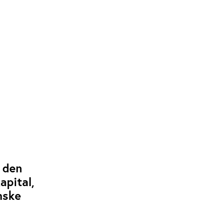
 den
apital,
anske