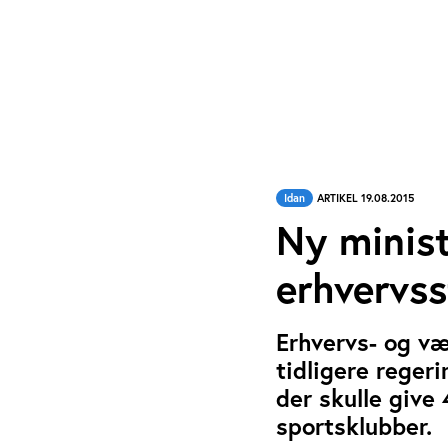
Idan
ARTIKEL 19.08.2015
Ny minis
erhvervss
Erhvervs- og væ
tidligere reger
der skulle give 
sportsklubber.