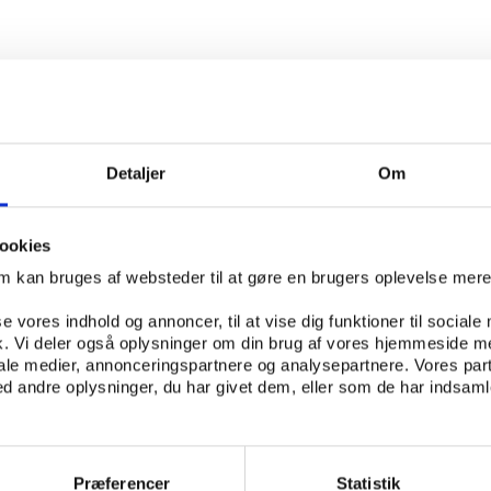
ger og overraskelse i idrættens verden, da tidligere erhv
Sass Larsen i maj 2015 lancerede investeringsfonden Dans
le yde støtte til professionelle sportsklubber.
Detaljer
Om
trådte erhvervs- og vækstminister Troels Lund Poulsen, at
ortskapital af bordet. I et interview med Jyllands-Posten
ookies
at der først og fremmest manglede finansiering af forslag
om kan bruges af websteder til at gøre en brugers oplevelse mer
t er forkert at understøtte idrætten gennem en sådan stat
se vores indhold og annoncer, til at vise dig funktioner til sociale
fik. Vi deler også oplysninger om din brug af vores hjemmeside m
at der 1. januar 2016 skulle investeres 100 millioner kroner
iale medier, annonceringspartnere og analysepartnere. Vores par
år minimum 30 millioner kroner årligt, der skulle bruges til 
 andre oplysninger, du har givet dem, eller som de har indsamle
tillelse til professionelle sportsklubber med ligastruktur – 
ishockey.
rslag blev budt velkommen i bl.a. Divisionsforeningen og D
Præferencer
Statistik