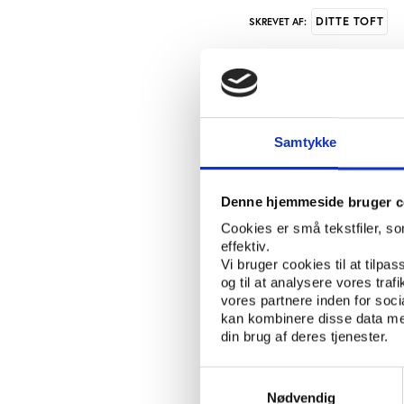
DITTE TOFT
SKREVET AF:
Der var blandede menin
vækstminister Henrik 
Sportskapital, der skul
Samtykke
Nu meddeler den nytil
forslaget om Dansk Sp
Denne hjemmeside bruger c
ministeren dette med, 
Cookies er små tekstfiler, s
også at han mener, de
effektiv.
institution.
Vi bruger cookies til at tilpas
og til at analysere vores tra
Planen for fonden var, 
vores partnere inden for soc
og over de følgende ti 
kan kombinere disse data med
din brug af deres tjenester.
egenkapital og garantis
fodbold, håndbold og 
Samtykkevalg
Henrik Sass Larsens fo
Nødvendig