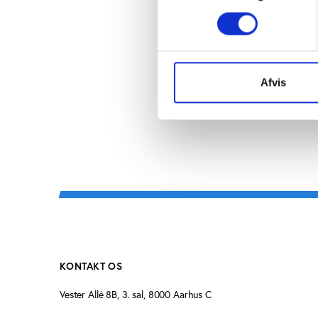
mødte fra start også
reelle vækstperspektiv
store problemer med a
Afvis
KONTAKT OS
Vester Allé 8B, 3. sal, 8000 Aarhus C