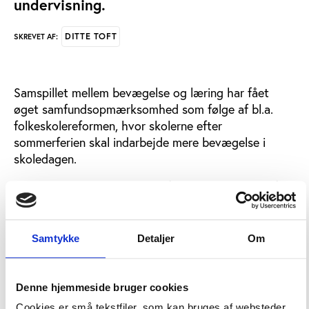
undervisning.
DITTE TOFT
SKREVET AF:
Samspillet mellem bevægelse og læring har fået
øget samfundsopmærksomhed som følge af bl.a.
folkeskolereformen, hvor skolerne efter
sommerferien skal indarbejde mere bevægelse i
skoledagen.
Men viden om, hvordan man får mest læring ud af at
bruge bevægelse i undervisningen, er endnu
begrænset. Det skal det nye Forsknings- og
Innovationscenter for Idræt, Bevægelse og Læring
Samtykke
Detaljer
Om
(FIIBL) forsøge at lave om på.
FIIBL er oprettet i et samarbejde mellem Syddansk
Denne hjemmeside bruger cookies
Universitet og University College Lillebælt, og blandt
Cookies er små tekstfiler, som kan bruges af websteder