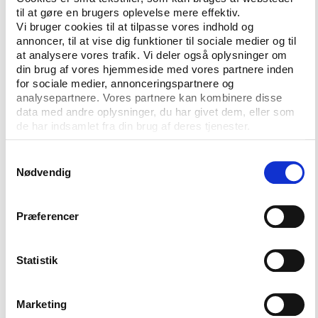
de kommende arbejdsopgaver bliver ikke alene at
til at gøre en brugers oplevelse mere effektiv.
skaffe viden på området, men også at udvikle nye
Vi bruger cookies til at tilpasse vores indhold og
læringsformer, hvor krop og bevægelse indgår, samt
annoncer, til at vise dig funktioner til sociale medier og til
at rådgive om og støtte integration af bevægelse og
at analysere vores trafik. Vi deler også oplysninger om
din brug af vores hjemmeside med vores partnere inden
fysisk aktivitet på skolerne.
for sociale medier, annonceringspartnere og
analysepartnere. Vores partnere kan kombinere disse
”Det er et aktuelt og vigtigt område, hvor vi mener
data med andre oplysninger, du har givet dem, eller som
at kunne gøre en forskel ved at forene Syddansk
de har indsamlet fra din brug af deres tjenester.
Universitets stærke forskningskompetencer med
University College Lillebælts tætte kobling til
Samtykkevalg
skolerne,” siger Thomas Skovgaard, lektor ved
Nødvendig
Syddansk Universitet og leder af det nye center.
Præferencer
Læs mere om FIIBL
Statistik
Syddansk Universitet
Det
Læs nyhederne fra
og
Marketing
Sundhedsvidenskabelige Fakultet