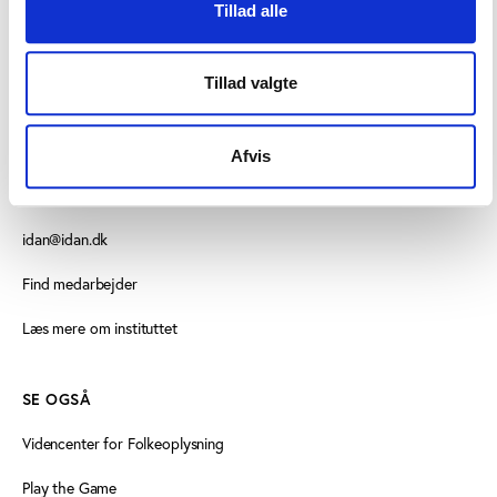
Tillad alle
Tillad valgte
KONTAKT OS
Vester Allé 8B, 3. sal, 8000 Aarhus C
Afvis
+45 3266 1030
idan@idan.dk
Find medarbejder
Læs mere om instituttet
SE OGSÅ
Videncenter for Folkeoplysning
Play the Game