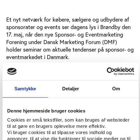
Et nyt netværk for købere, sælgere og udbydere af
sponsorater og events ser dagens lys i Brøndby den
17. maj, når den nye Sponsor- og Eventmarketing
Forening under Dansk Marketing Forum (DMF)
holder seminar om aktuelle tendenser på sponsor- og
eventmarkedet i Danmark.
I daglig tale går Sponsor- og Eventmarketing
Foreningen under navnet SEMF, og formålet med det
nye netværk er at forsyne såvel købere som
Samtykke
Detaljer
Om
udbydere af sponsorater og events med netværk og
adgang til de nyeste analyser og tendenser på
området.
Denne hjemmeside bruger cookies
SEMF kommer til at operere med 2-4 årlige
Cookies er små tekstfiler, som kan bruges af websteder
medlemsarrangementer samt en eksklusiv
til at gøre en brugers oplevelse mere effektiv.
Vi bruger cookies til at tilpasse vores indhold og
hjemmeside for medlemmerne med adgang til
annoncer, til at vise dig funktioner til sociale medier og til