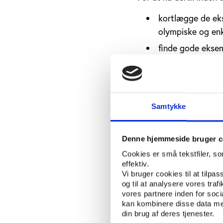
kortlægge de eks
olympiske og enk
finde gode eksem
studere andre se
analysere styrke
ikke nødvendigvi
udvikle innovati
Samtykke
i den idrætspoli
opbygge kompete
Denne hjemmeside bruger c
Cookies er små tekstfiler, s
effektiv.
Et blik fra begge s
Vi bruger cookies til at tilpas
Play the Game har det
og til at analysere vores tra
vores partnere inden for soc
varetages af Mike McN
kan kombinere disse data med
Storbritannien, men på 
din brug af deres tjenester.
universitet KU Leuven