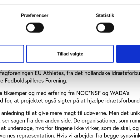
ændt af at skulle samarbejde med en gruppe af praktikere,
Præferencer
Statistik
 repræsentation i sportens virkelige verden. Det bliver vi
en forandring vi kan bringe ind i sportens ledelseskultur,” 
rste møde.
liver i projektet trods hans fratræden, og de øvrige fors
t i Holland, Ljubljana Universitet i Slovenien og Pompeu Fa
Tillad valgte
, Spanien.
agforeningen EU Athletes, fra det hollandske idrætsforb
 Fodboldspilleres Forening.
gere tikæmper og med erfaring fra NOC*NSF og WADA’s
d for, at projektet også sigter på at hjælpe idrætsforbund
 anledning til at give mere magt til udøverne. Men det unik
t ser sagen fra den anden side. De organisationer, som ru
l at undersøge, hvorfor tingene ikke virker, som de skal, og
vernes repræsentation. Hvis vi arbejder fra begge synsvinkl