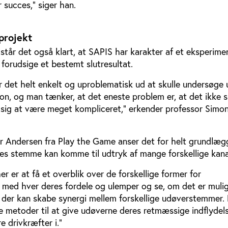
 succes,” siger han.
projekt
står det også klart, at SAPIS har karakter af et eksperime
at forudsige et bestemt slutresultat.
r det helt enkelt og uproblematisk ud at skulle undersøge
n, og man tænker, at det eneste problem er, at det ikke s
r sig at være meget kompliceret,” erkender professor Simo
er Andersen fra Play the Game anser det for helt grundlæ
es stemme kan komme til udtryk af mange forskellige kana
r er at få et overblik over de forskellige former for
med hver deres fordele og ulemper og se, om det er mulig
, der kan skabe synergi mellem forskellige udøverstemmer
ye metoder til at give udøverne deres retmæssige indflydels
e drivkræfter i.”