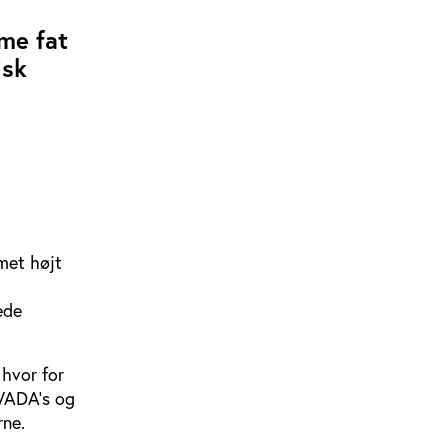
me fat
isk
met højt
ede
 hvor for
 WADA’s og
rne.