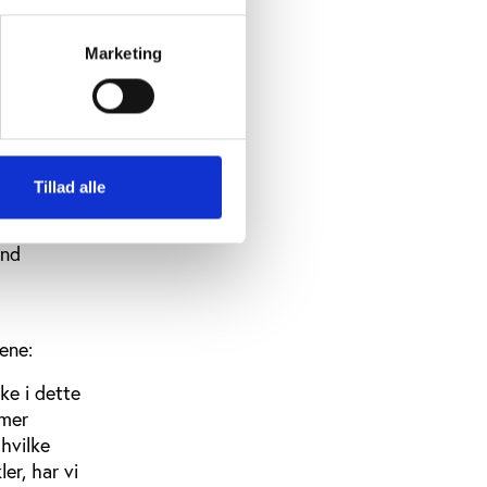
 som
Marketing
rkelig
siger
kere kommer
bra
Tillad alle
und
ene:
ke i dette
mmer
 hvilke
er, har vi