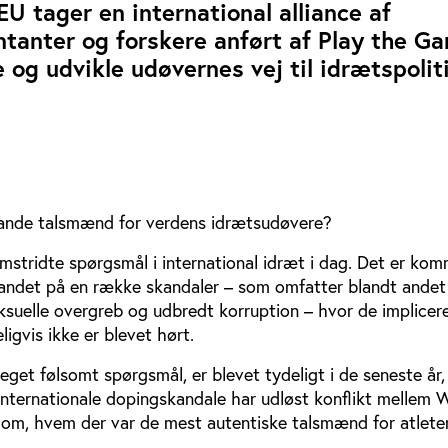
EU tager en international alliance af
anter og forskere anført af Play the Ga
 og udvikle udøvernes vej til idrætspolit
sande talsmænd for verdens idrætsudøvere?
mstridte spørgsmål i international idræt i dag. Det er kom
andet på en række skandaler – som omfatter blandt andet
eksuelle overgreb og udbredt korruption – hvor de implicer
igvis ikke er blevet hørt.
eget følsomt spørgsmål, er blevet tydeligt i de seneste år,
internationale dopingskandale har udløst konflikt mellem
om, hvem der var de mest autentiske talsmænd for atlete