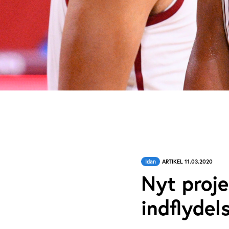
Idan
ARTIKEL 11.03.2020
Nyt proje
indflydel