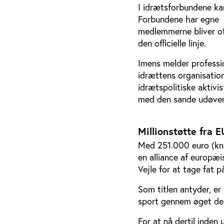
I idrætsforbundene ka
Forbundene har egne 
medlemmerne bliver of
den officielle linje.
Imens melder professio
idrættens organisatio
idrætspolitiske aktivis
med den sande udøve
Millionstøtte fra E
Med 251.000 euro (kna
en alliance af europæi
Vejle for at tage fat 
Som titlen antyder, er
sport gennem øget dem
For at nå dertil inde