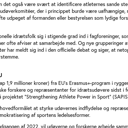
n det også være svært at identificere atleternes sande s
udøverkomitéer, der i princippet burde være uafhængige,
te udpeget af formanden eller bestyrelsen som lydige fors
nelle idrætsfolk sig i stigende grad ind i fagforeninger, s
ner ofte afviser at samarbejde med. Og nye grupperinger a
ter har meldt sig ind i den officielle debat og siger, at neto
rstemme.
U
p 1,9 millioner kroner) fra EU’s Erasmus+-program i rygg
ske forskere og repræsentanter for idrætsudøvere sidst i f
på projektet ”Strengthening Athlete Power in Sport” (SAPIS
 hovedformålet at styrke udøvernes indflydelse og repræse
okratisering af sportens ledelsesformer.
n udgangen af 2022, vil udøverne og forskerne arbejde samm