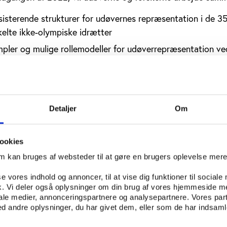
isterende strukturer for udøvernes repræsentation i de 3
elte ikke-olympiske idrætter
pler og mulige rollemodeller for udøverrepræsentation ve
ktorer
r og svagheder ved udøver-aktivisme i mere uformelle ram
s er koblet til demokratisk repræsentation
ve løsninger for udøverrepræsentation i idrætten og udøve
Detaljer
Om
tiske debat
ncer blandt udøvere, idrætsledere og beslutningstagere
ookies
om kan bruges af websteder til at gøre en brugers oplevelse mer
ider
se vores indhold og annoncer, til at vise dig funktioner til sociale
 overordnede ansvar for projektet, mens den videnskabeli
fik. Vi deler også oplysninger om din brug af vores hjemmeside m
iale medier, annonceringspartnere og analysepartnere. Vores par
amee, for tiden professor i anvendt etik ved Swansea Univ
 andre oplysninger, du har givet dem, eller som de har indsamle
vej til en stilling som professor i etik og integritet ved de
.