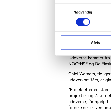
Samtykkevalg
”Som forsker er jeg t
Nødvendig
arbejder med udøvernes
spændende at se, hvilk
McNamee efter det fø
Swansea Universitet b
fra Utrecht Universite
Afvis
Universitet i Barcelona
Udøverne kommer fra f
NOC*NSF og De Finske
Chiel Warners, tidli
udøverkomitéer, er gla
”Projektet er en stærk
projekt er også, at de
udøverne, får hjælp ti
fordele der er ved udø