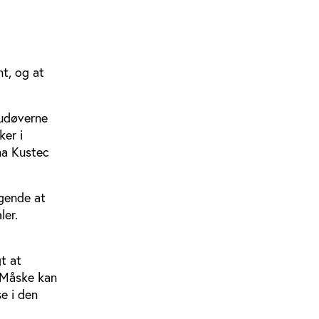
nt, og at
 udøverne
ker i
na Kustec
ggende at
ler.
t at
. Måske kan
e i den