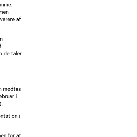
temme.
 men
varere af
om
f
p de taler
en mødtes
ebruar i
).
ntation i
en for at