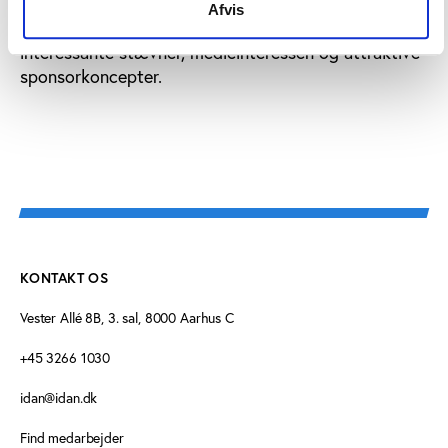
Afvis
Det gælder bl.a. i forhold til udviklingen af
interessante stævner, medieinteressen og attraktive
sponsorkoncepter.
KONTAKT OS
Vester Allé 8B, 3. sal, 8000 Aarhus C
+45 3266 1030
idan@idan.dk
Find medarbejder