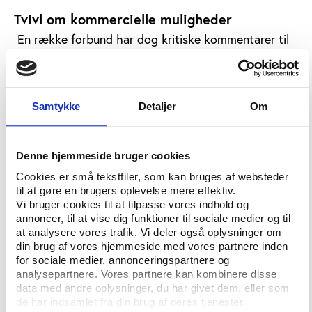
Tvivl om kommercielle muligheder
En række forbund har dog kritiske kommentarer til
støttekonceptets ambitioner om at forbedre
forbundenes evne til at udnytte sportens
kommercielle aspekter – ikke mindst hvad angår de
forbund, hvis egenfinansiering af elitearbejdet ligger
Samtykke
Detaljer
Om
under 40 procent.
Blandt andet skriver svømmeunionen i sit
Denne hjemmeside bruger cookies
høringssvar, at man ikke vil kunne fastholde den
Cookies er små tekstfiler, som kan bruges af websteder
nuværende elitesatsning, hvis forbundet skal bidrage
til at gøre en brugers oplevelse mere effektiv.
med 40 procent, og at de kommercielle potentialer
Vi bruger cookies til at tilpasse vores indhold og
primært findes på breddesiden.
annoncer, til at vise dig funktioner til sociale medier og til
at analysere vores trafik. Vi deler også oplysninger om
På samme vis rejser bl.a. kano- og kajakforbundet og
din brug af vores hjemmeside med vores partnere inden
DIF tvivl om, hvor store de reelle kommercielle
for sociale medier, annonceringspartnere og
analysepartnere. Vores partnere kan kombinere disse
muligheder er i en række idrætsgrene.
data med andre oplysninger, du har givet dem, eller som
de har indsamlet fra din brug af deres tjenester.