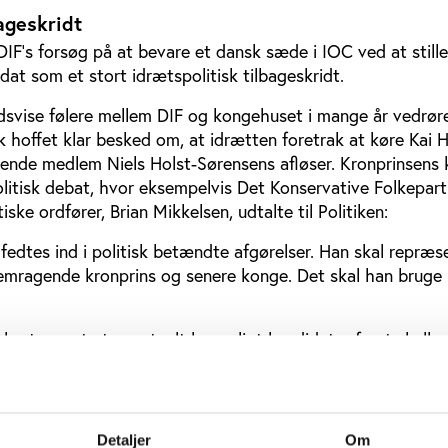
bageskridt
DIF’s forsøg på at bevare et dansk sæde i IOC ved at still
at som et stort idrætspolitisk tilbageskridt.
edsvise følere mellem DIF og kongehuset i mange år vedrø
ik hoffet klar besked om, at idrætten foretrak at køre Kai 
rende medlem Niels Holst-Sørensens afløser. Kronprinsens 
litisk debat, hvor eksempelvis Det Konservative Folkepart
ke ordfører, Brian Mikkelsen, udtalte til Politiken:
 fedtes ind i politisk betændte afgørelser. Han skal repræs
emragende kronprins og senere konge. Det skal han bruge
 kortene, at et eventuelt kongeligt kandidatur først skulle 
et, hvor man altså nu tilsyneladende har nikket.
Detaljer
Om