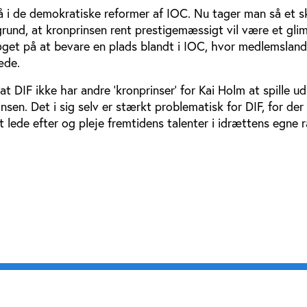
å i de demokratiske reformer af IOC. Nu tager man så et s
grund, at kronprinsen rent prestigemæssigt vil være et gli
rsøget på at bevare en plads blandt i IOC, hvor medlemslan
æde.
t DIF ikke har andre ’kronprinser’ for Kai Holm at spille ud
sen. Det i sig selv er stærkt problematisk for DIF, for der
at lede efter og pleje fremtidens talenter i idrættens egne 