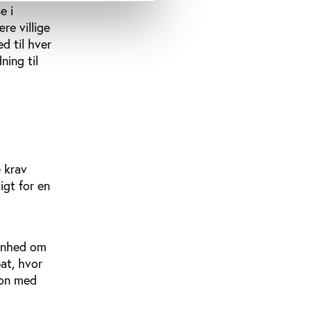
e i
re villige
ed til hver
ning til
e krav
igt for en
benhed om
bat, hvor
ion med