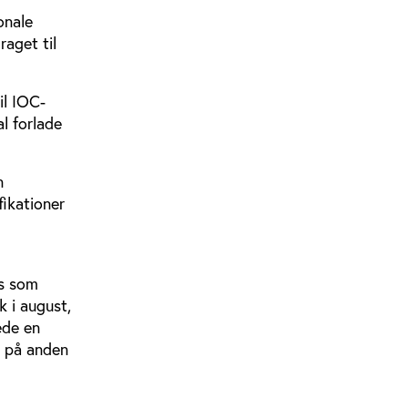
onale
aget til
il IOC-
l forlade
n
ikationer
ns som
 i august,
ede en
t på anden