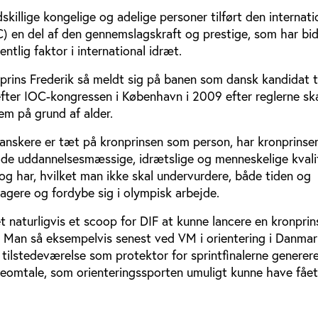
killige kongelige og adelige personer tilført den internati
) en del af den gennemslagskraft og prestige, som har bidr
ntlig faktor i international idræt.
rins Frederik så meldt sig på banen som dansk kandidat t
fter IOC-kongressen i København i 2009 efter reglerne ska
m på grund af alder.
anskere er tæt på kronprinsen som person, har kronprinse
e uddannelsesmæssige, idrætslige og menneskelige kvalif
 og har, hvilket man ikke skal undervurdere, både tiden og
gagere og fordybe sig i olympisk arbejde.
 naturligvis et scoop for DIF at kunne lancere en kronpri
 Man så eksempelvis senest ved VM i orientering i Danmark
 tilstedeværelse som protektor for sprintfinalerne generer
eomtale, som orienteringssporten umuligt kunne have fåe