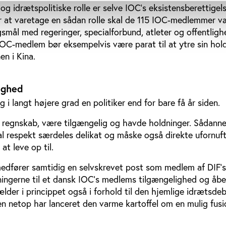
og idrætspolitiske rolle er selve IOC’s eksistensberettigels
r at varetage en sådan rolle skal de 115 IOC-medlemmer væ
lagsmål med regeringer, specialforbund, atleter og offentligh
OC-medlem bør eksempelvis være parat til at ytre sin hold
n i Kina.
ighed
 i langt højere grad en politiker end for bare få år siden.
til regnskab, være tilgængelig og havde holdninger. Sådann
 respekt særdeles delikat og måske også direkte ufornuft
at leve op til.
dfører samtidig en selvskrevet post som medlem af DIF’s
tningerne til et dansk IOC’s medlems tilgængelighed og å
ælder i princippet også i forhold til den hjemlige idrætsde
en netop har lanceret den varme kartoffel om en mulig fus