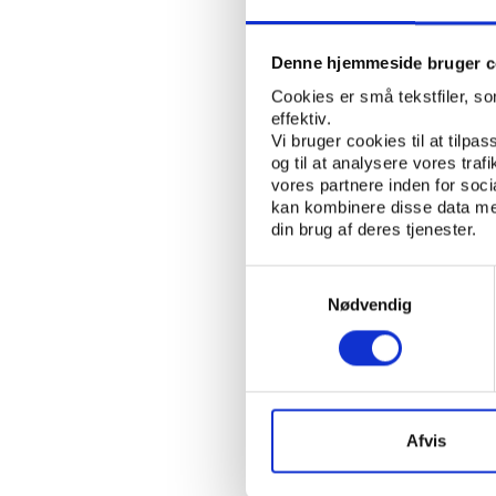
Men alene det, at et 
alternativt tie stille 
milliardvirksomheden 
Denne hjemmeside bruger c
den strømning af kam
Cookies er små tekstfiler, s
netop er planlagt til 
effektiv.
IOC-medlem altså snar
Vi bruger cookies til at tilpas
og til at analysere vores tra
IOC gennemgik efter S
vores partnere inden for soc
kan kombinere disse data med
som betyder, at IOC i 
din brug af deres tjenester.
nationale forbund og i
personer, som i mange 
Samtykkevalg
instans repræsenterer.
Nødvendig
IOC har takket være t
idrætsgrene og byer 
idrætspolitisk betydn
mange internationale 
skal stå for en politi
Afvis
værtskaber for store 