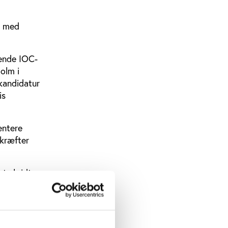
e med
rende IOC-
Holm i
kandidatur
is
entere
 kræfter
et skridt