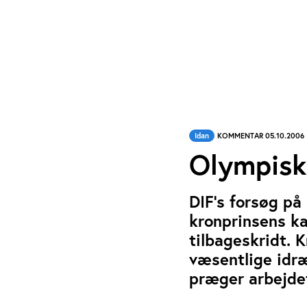
Idan
KOMMENTAR 05.10.2006
Olympisk
DIF's forsøg på
kronprinsens ka
tilbageskridt. 
væsentlige idræ
præger arbejdet