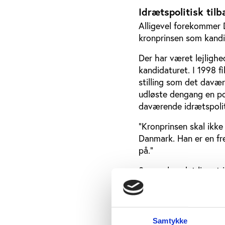
Idrætspolitisk til
Alligevel forekommer 
kronprinsen som kandid
Der har været lejligh
kandidaturet. I 1998 f
stilling som det davæ
udløste dengang en po
daværende idrætspolitis
”Kronprinsen skal ikke
Danmark. Han er en fr
på.”
Senere har det ligget i
omkring statsministeri
Dæmpet røst
Samtykke