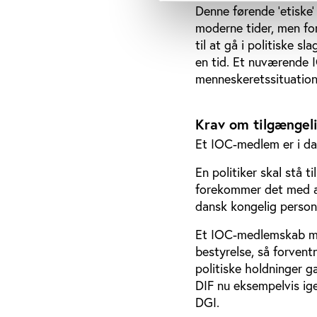
Denne førende ’etiske’ 
moderne tider, men fo
til at gå i politiske s
en tid. Et nuværende I
menneskeretssituatione
Krav om tilgængel
Et IOC-medlem er i dag
En politiker skal stå 
forekommer det med al
dansk kongelig person 
Et IOC-medlemskab me
bestyrelse, så forven
politiske holdninger g
DIF nu eksempelvis ig
DGI.