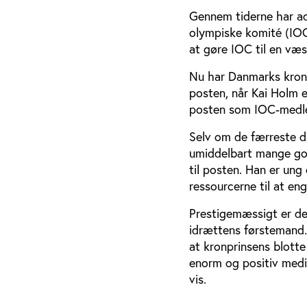
Gennem tiderne har ads
olympiske komité (IOC
at gøre IOC til en væse
Nu har Danmarks kronp
posten, når Kai Holm e
posten som IOC-medle
Selv om de færreste d
umiddelbart mange god
til posten. Han er ung
ressourcerne til at en
Prestigemæssigt er det
idrættens førstemand.
at kronprinsens blotte
enorm og positiv medi
vis.