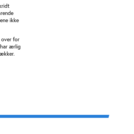
kridt
mrende
dene ikke
 over for
 har ærlig
rækker.