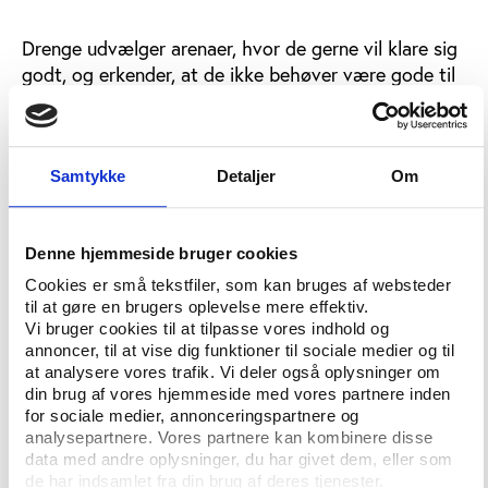
Drenge udvælger arenaer, hvor de gerne vil klare sig
godt, og erkender, at de ikke behøver være gode til
alting. Piger, derimod, vil være perfekte over hele
linjen; I skolen, i idrætten, sammen med vennerne og
på sociale medier.
Samtykke
Detaljer
Om
Det presser pigerne, og deres trivsel er faldende. Det
fremgår af notatet ’Man vil jo bare gøre det bedste,
man kan, alle de steder, man kan’ fra Center for
Denne hjemmeside bruger cookies
Ungdomsstudier.
Cookies er små tekstfiler, som kan bruges af websteder
til at gøre en brugers oplevelse mere effektiv.
Notatet er den første offentliggørelse i forbindelse
Vi bruger cookies til at tilpasse vores indhold og
med projektet ’Gode Idrætsmiljøer for piger -
annoncer, til at vise dig funktioner til sociale medier og til
redskaber til at forstå, udvikle og fastholde’, som
at analysere vores trafik. Vi deler også oplysninger om
centeret arbejder på med støtte fra Nordea-fonden.
din brug af vores hjemmeside med vores partnere inden
for sociale medier, annonceringspartnere og
Projektet kører frem til foråret 2019, og notatet er
analysepartnere. Vores partnere kan kombinere disse
en forløber for en senere større udgivelse med
data med andre oplysninger, du har givet dem, eller som
projektets erfaringer og handlingsanvisninger.
de har indsamlet fra din brug af deres tjenester.