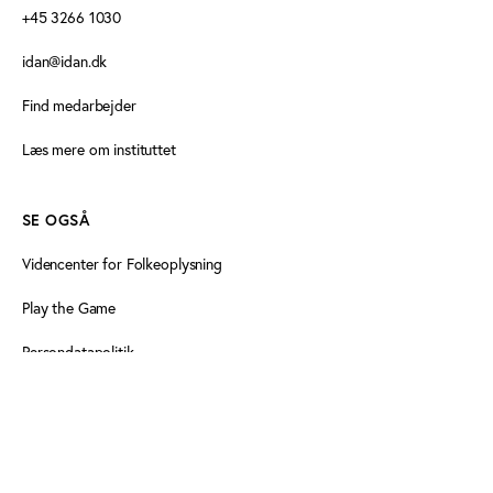
+45 3266 1030
idan@idan.dk
Find medarbejder
Læs mere om instituttet
SE OGSÅ
Videncenter for Folkeoplysning
Play the Game
Persondatapolitik
Cookiedeklaration
Tilgængelighedserklæring