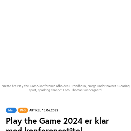
Næste års Play the Game-konference afholdes i Trondheim, Norge under navnet 'Clearing
sport, sparking change'. Foto: Thomas Søndergaard.
Idan
PtG
ARTIKEL 15.06.2023
Play the Game 2024 er klar
med konferencetitel,