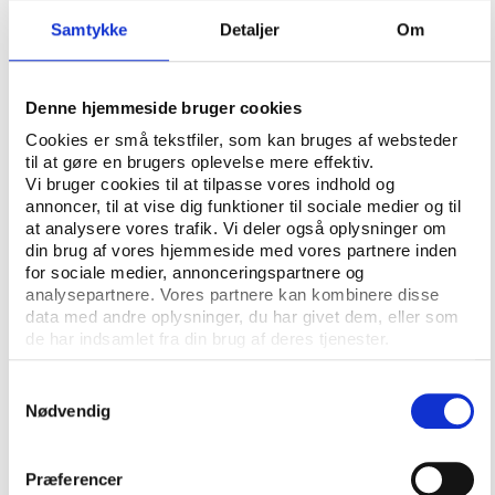
Abuse and agony: How can sports
Samtykke
Detaljer
Om
organisations effectively safeguard athletes?
Pursuing diversity: How to make up for power
Denne hjemmeside bruger cookies
imbalances in sport?
Cookies er små tekstfiler, som kan bruges af websteder
In the wake of scandal: What is the future of
til at gøre en brugers oplevelse mere effektiv.
anti-doping?
Vi bruger cookies til at tilpasse vores indhold og
annoncer, til at vise dig funktioner til sociale medier og til
"Play the Game 2024 vil endnu engang tage fat på
at analysere vores trafik. Vi deler også oplysninger om
din brug af vores hjemmeside med vores partnere inden
nogle af de mest aktuelle emner inden for
for sociale medier, annonceringspartnere og
idrætsverdenen, lige fra det komplekse forhold
analysepartnere. Vores partnere kan kombinere disse
mellem sport og cyberkriminalitet til de fortsatte
data med andre oplysninger, du har givet dem, eller som
problemer med overgreb i idrætten, kriminalitet,
de har indsamlet fra din brug af deres tjenester.
matchfixing og doping. Vi er også glade for, at der
har været et særligt ønske om at vende tilbage til en
Samtykkevalg
Nødvendig
grundpille i Play the Game, nemlig den undersøgende
journalistik," siger Stanis Elsborg.
Præferencer
Han tilføjer, at der vil være et særligt fokus på at