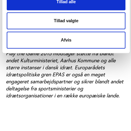
Tillad alle
Play the Game 2015 afrundes med en debat om det
forslag til nyt UNESCO Charter om idræt, et
dokument som Play the Game har været med til at
Tillad valgte
udforme og som skal inspirere idrætspolitikken over
hele verden. Charteret ventes vedtaget af
Afvis
UNESCO’s næsten 200 medlemslande om få uger.
Play the Game 2015 modtager støtte fra blandt
andet Kulturministeriet, Aarhus Kommune og alle
større instanser i dansk idræt. Europarådets
idrætspolitiske gren EPAS er også en meget
engageret samarbejdspartner og sikrer blandt andet
deltagelse fra sportsministerier og
idrætsorganisationer i en række europæiske lande.