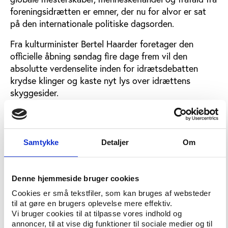
foreningsidrætten er emner, der nu for alvor er sat
på den internationale politiske dagsorden.
Fra kulturminister Bertel Haarder foretager den
officielle åbning søndag fire dage frem vil den
absolutte verdenselite inden for idrætsdebatten
krydse klinger og kaste nyt lys over idrættens
skyggesider.
Topfolk fra IOC, FBI, EU, FN og nogle af verdens
mest vidende journalister, forskere og
whistleblowers vil især sætte fokus på
Samtykke
Detaljer
Om
idrætsorganisationernes dårlige ledelseskultur. De får
nyt materiale i hånden, eftersom Play the Game selv
præsenterer den hidtil mest omfattende rapport om
Denne hjemmeside bruger cookies
ledelsen af de 35 internationale olympiske
Cookies er små tekstfiler, som kan bruges af websteder
idrætsforbund, med titlen 'Sports Governance
til at gøre en brugers oplevelse mere effektiv.
Observer'.
Vi bruger cookies til at tilpasse vores indhold og
annoncer, til at vise dig funktioner til sociale medier og til