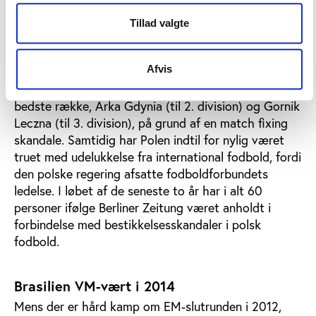
dokumentation for uregelmæssigheder i yderligere
15 kampe. Dermed er det samlede antal
Tillad valgte
manipulerede kampe oppe på 39. På
korruptionsområdet kan Polen dog også være med.
Afvis
Så sent som i denne uge har det polske
fodboldforbund tvangsnedrykket to klubber fra den
bedste række, Arka Gdynia (til 2. division) og Gornik
Leczna (til 3. division), på grund af en match fixing
skandale. Samtidig har Polen indtil for nylig været
truet med udelukkelse fra international fodbold, fordi
den polske regering afsatte fodboldforbundets
ledelse. I løbet af de seneste to år har i alt 60
personer ifølge Berliner Zeitung været anholdt i
forbindelse med bestikkelsesskandaler i polsk
fodbold.
Brasilien VM-vært i 2014
Mens der er hård kamp om EM-slutrunden i 2012,