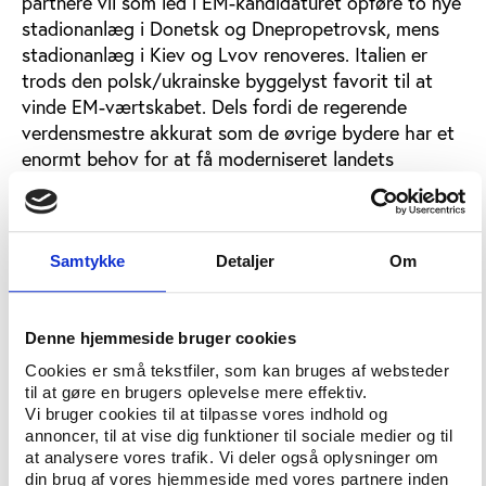
partnere vil som led i EM-kandidaturet opføre to nye
stadionanlæg i Donetsk og Dnepropetrovsk, mens
stadionanlæg i Kiev og Lvov renoveres. Italien er
trods den polsk/ukrainske byggelyst favorit til at
vinde EM-værtskabet. Dels fordi de regerende
verdensmestre akkurat som de øvrige bydere har et
enormt behov for at få moderniseret landets
stadionanlæg, dels fordi Italien generelt er ekspert i
idrætspolitisk indflydelse. Samtidig er der en vis
politisk usikkerhed om stabiliteten – ikke mindst af
det polsk/ukrainske bud, som ellers bakkes op af de
Samtykke
Detaljer
Om
to landes præsidenter Kaczynski og Justjenko i
spidsen for den 100 mand store delegation, der
onsdag fremlægger det polsk/ukrainske bud for
Denne hjemmeside bruger cookies
UEFA-toppen i Cardiff. Et minus for det
Cookies er små tekstfiler, som kan bruges af websteder
polsk/ukrainske bud er afstanden på op til 2000
til at gøre en brugers oplevelse mere effektiv.
Vi bruger cookies til at tilpasse vores indhold og
kilometer mellem nogle af de byer, der skal afvikles
annoncer, til at vise dig funktioner til sociale medier og til
kampe i.
at analysere vores trafik. Vi deler også oplysninger om
din brug af vores hjemmeside med vores partnere inden