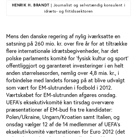
HENRIK H. BRANDT
| Journalist og selvstændig konsulent i
idræts- og fritidssektoren
Mens den danske regering af nylig iværksatte en
satsning på 260 mio. kr. over fire år for at tiltrække
flere internationale idrætsbegivenheder, har det
polske parlaments komité for ’fysisk kultur og sport’
offentliggjort og garanteret investeringer i en helt
anden størrelsesorden, nemlig over 4,8 mia. kr., i
forbindelse med landets forsøg på at blive udvalgt
som vært for EM-slutrunden i fodbold i 2012.
Værtskabet for EM-slutrunden afgøres onsdag.
UEFA’s eksekutivkomité kan tirsdag overvære
præsentationer af EM-bud fra tre kandidater:
Polen/Ukraine, Ungarn/Kroatien samt Italien, og
onsdag vælger 12 af de 14 medlemmer af UEFA’s
eksekutivkomité værtsnationen for Euro 2012 (det