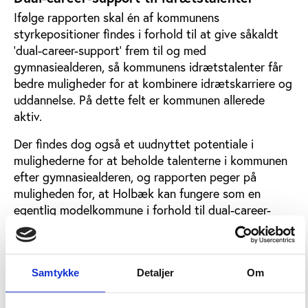
Ifølge rapporten skal én af kommunens
styrkepositioner findes i forhold til at give såkaldt
’dual-career-support’ frem til og med
gymnasiealderen, så kommunens idrætstalenter får
bedre muligheder for at kombinere idrætskarriere og
uddannelse. På dette felt er kommunen allerede
aktiv.
Der findes dog også et uudnyttet potentiale i
mulighederne for at beholde talenterne i kommunen
efter gymnasiealderen, og rapporten peger på
muligheden for, at Holbæk kan fungere som en
egentlig modelkommune i forhold til dual-career-
løsninger med fx erhvervs- og fagrettede
uddannelser, hvor der i dag mangler gode
kombinationsmuligheder.
Samtykke
Detaljer
Om
Herudover tegner rapporten et billede af, at
idrætslivet i Holbæk overordnet set klarer sig godt,