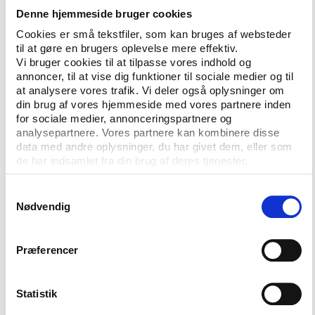
men peger også på problematikker mellem land- og
Denne hjemmeside bruger cookies
byområder, som potentielt kan forstærkes, når flere
Cookies er små tekstfiler, som kan bruges af websteder
idrætsfaciliteter samles i den kommende Holbæk
til at gøre en brugers oplevelse mere effektiv.
SportsBy, som skal åbne i 2018.
Vi bruger cookies til at tilpasse vores indhold og
annoncer, til at vise dig funktioner til sociale medier og til
at analysere vores trafik. Vi deler også oplysninger om
Holbæk SportsBy giver nye muligheder
din brug af vores hjemmeside med vores partnere inden
for sociale medier, annonceringspartnere og
En undersøgelse blandt kommunens
analysepartnere. Vores partnere kan kombinere disse
idrætsforeninger, som indgår i rapporten, viser
data med andre oplysninger, du har givet dem, eller som
desuden, at tilfredsheden med de eksisterende
de har indsamlet fra din brug af deres tjenester.
idrætsfaciliteter er lav i forhold til andre
Samtykkevalg
sammenlignelige kommuner. Både faciliteternes antal
Nødvendig
og stand vurderes særligt lavt.
Kommunen vil med den kommende Holbæk SportsBy
Præferencer
forbedre forholdene for de idrætsaktive borgere
med nye og mere tidssvarende faciliteter.
Statistik
Rapporten peger i den forbindelse på, at den nye