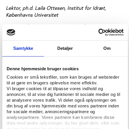
Lektor, ph.d. Laila Ottesen, Institut for Idræt,
Københavns Universitet
Portræt af de inaktive. Hvem er de fysisk inaktive
danskere, og kan idrætten overhovedet motivere
denne målgruppe til at dyrke mere motion og idræt?
Idrætsforskeren Laila Ottesen prøver at give svaret
Samtykke
Detaljer
Om
på basis af en større forskningsundersøgelse fra
2006.
Denne hjemmeside bruger cookies
Cookies er små tekstfiler, som kan bruges af websteder
11.40-12.20: Idrætten som en del af
til at gøre en brugers oplevelse mere effektiv.
løsningen? Del I
Vi bruger cookies til at tilpasse vores indhold og
Centerleder Bjarne Ibsen, Center for forskning i
annoncer, til at vise dig funktioner til sociale medier og til
at analysere vores trafik. Vi deler også oplysninger om
Idræt, Sundhed og Civilsamfund, SDU:
Civilsamfundet
din brug af vores hjemmeside med vores partnere inden
som indsatsstyrke. Landets førende forsker i idræt
for sociale medier, annonceringspartnere og
og foreningsliv giver sit bud på farerne ved at stille
analysepartnere. Vores partnere kan kombinere disse
for store forventninger til idrætten og mulighederne
data med andre oplysninger, du har givet dem, eller som
for måske alligevel at inddrage foreningerne i
de har indsamlet fra din brug af deres tjenester.