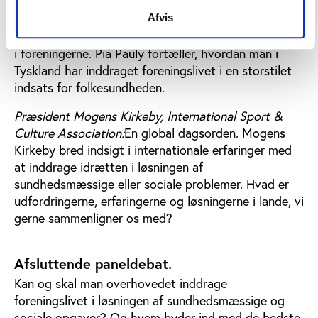
gymnastikforbund, DTB, med mere end fem mio.
Afvis
aktive lancerede allerede i 1994 et videnskabeligt
certificeret program for sundhedsorienteret træning
i foreningerne. Pia Pauly fortæller, hvordan man i
Tyskland har inddraget foreningslivet i en storstilet
indsats for folkesundheden.
Præsident Mogens Kirkeby, International Sport &
Culture Association:
En global dagsorden. Mogens
Kirkeby bred indsigt i internationale erfaringer med
at inddrage idrætten i løsningen af
sundhedsmæssige eller sociale problemer. Hvad er
udfordringerne, erfaringerne og løsningerne i lande, vi
gerne sammenligner os med?
Afsluttende paneldebat.
Kan og skal man overhovedet inddrage
foreningslivet i løsningen af sundhedsmæssige og
sociale opgaver? Og hvem byder ind med de bedste